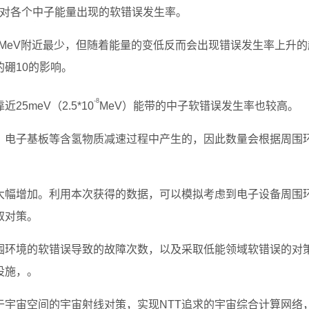
Array）针对各个中子能量出现的软错误发生率。
1MeV附近最少，但随着能量的变低反而会出现错误发生率上升的
硼10的影响。
-8
5meV（2.5*10
MeV）能带的中子软错误发生率也较高。
、电子基板等含氢物质减速过程中产生的，因此数量会根据周围
大幅增加。利用本次获得的数据，可以模拟考虑到电子设备周围
取对策。
周围环境的软错误导致的故障次数，以及采取低能领域软错误的对
设施，。
于宇宙空间的宇宙射线对策，实现NTT追求的宇宙综合计算网络