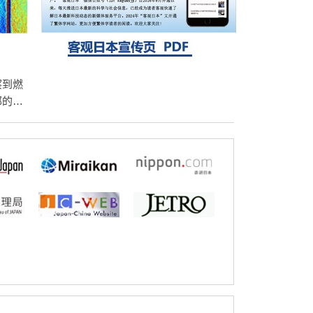
探针的高效开发成为可能
科学研究
立教大学在试管内构建长链人工基因组DNA
自我复制系统，有望实现携带大量基因的人
工细胞
察到燃
部的空
池材料
制指针