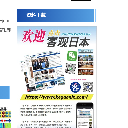
网络将其打造为下一代社会基础设施
经济・社会
资料下载
日本成立“以人为本AI联盟”——力争借助AI拓
日本科学未
展社会公众创造力，依托产学合作推进研发
新闻》
来馆 科学交
科学研究
流员
编辑部
大阪大学开发出膜脂质可视化工具，使脂质
探针的高效开发成为可能
科学研究
立教大学在试管内构建长链人工基因组DNA
小岩井忠道
泷川 进
戴维
自我复制系统，有望实现携带大量基因的人
政策
工细胞
日本科研费增设国际共同研究强化新类别，
促进青年研究人员赴海外开展研究
科学研究
京都大学高效生成光的构成单元“光子”，可应
用于量子计算机
科学研究
开发出300亿年仅误差1秒的光晶格钟，构建
网络将其打造为下一代社会基础设施
经济・社会
日本成立“以人为本AI联盟”——力争借助AI拓
展社会公众创造力，依托产学合作推进研发
科学研究
大阪大学开发出膜脂质可视化工具，使脂质