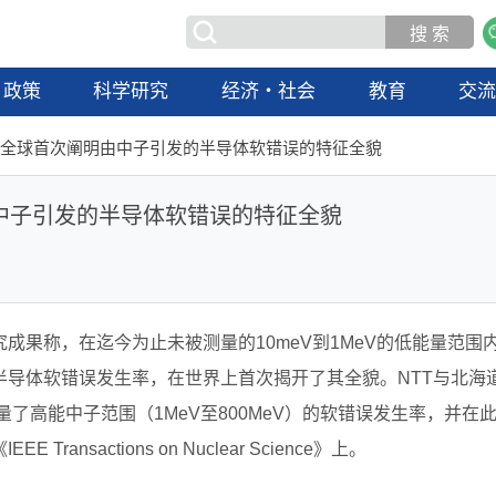
政策
科学研究
经济・社会
教育
交
学全球首次阐明由中子引发的半导体软错误的特征全貌
中子引发的半导体软错误的特征全貌
成果称，在迄今为止未被测量的10meV到1MeV的低能量范围
半导体软错误发生率，在世界上首次揭开了其全貌。NTT与北海
量了高能中子范围（1MeV至800MeV）的软错误发生率，并在
nsactions on Nuclear Science》上。