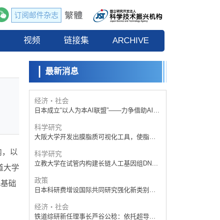
订阅邮件杂志
政策
日本科研费增设国际共同研究强化新类别，
流
视频
促进青年研究人员赴海外开展研究
链接集
ARCHIVE
科学研究
京都大学高效生成光的构成单元“光子”，可应
用于量子计算机
最新消息
科学研究
开发出300亿年仅误差1秒的光晶格钟，构建
网络将其打造为下一代社会基础设施
经济・社会
日本成立“以人为本AI联盟”——力争借助AI拓
展社会公众创造力，依托产学合作推进研发
科学研究
大阪大学开发出膜脂质可视化工具，使脂质
探针的高效开发成为可能
内，以
科学研究
立教大学在试管内构建长链人工基因组DNA
道大学
自我复制系统，有望实现携带大量基因的人
政策
工细胞
此基础
日本科研费增设国际共同研究强化新类别，
促进青年研究人员赴海外开展研究
经济・社会
铁道综研新任理事长芦谷公稔：依托超导和