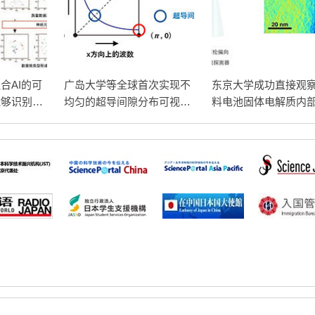
合AI的可
广岛大学等全球首次实现不
东京大学成功直接观
能够识别动
均匀的超导间隙分布可视
料电池固体电解质内
统
化，有望明确高温超导机制
间电荷层，为提升电
性能提供新的结构控