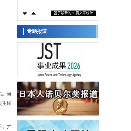
防灾等核心优势服务社会
科学研究
基于最新的30篇文章统计
东京大学通过叶绿体基因组编辑技术强化碳
固定酶，成功提高光合作用能力与生产力
科学研究
藤田医科大学等成功鉴定出非结核分枝杆菌
专题报道
生存的必需基因，首次揭示该基因的必要性
经济・社会
因菌株而异
【AI法下篇】如何应对AI的不可控性——中
央大学平野晋教授专访
科学研究
日本学术会议：为保持土壤健康应采取哪些
措施？探讨土壤保护与强化的具体对策
科学研究
大阪大学开发基于水氢键网络的温度预测新
方法，AI从分子排列信息中高精度解读
经济・社会
【AI法上篇】如何对“将人生交给AI”保持危机
策。当
感——中央大学平野晋教授专访
科学研究
发生碰
庆应义塾大学阐明脑内“游击手”小胶质细胞包
裹保护受损神经细胞的机制，有望用于开发
科学研究
阿尔茨海默病等疾病疗法
日本东北大学与横滨橡胶全球首次从纳米尺
术，并
度揭示橡胶—黄铜粘接界面劣化抑制机制，