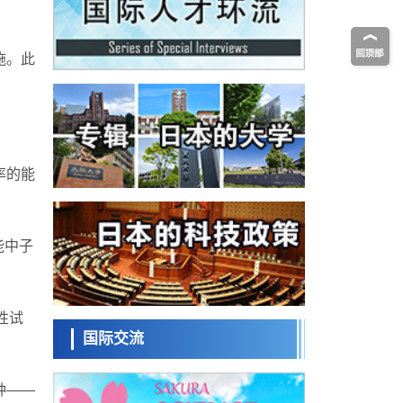
科学研究
为提升轮胎安全性与耐久性的材料设计开辟
道路
近畿大学等发现植物染料“日本茜”的红色成分
可抑制老化与炎症，有望成为新型功能性材
科学研究
施。此
料
群马大学开发针对难治性癫痫的新型基因疗
法，利用超小型GAD67启动子抑制发作
科学研究
九州大学揭示夜间眼压升高机制：两种激素
波动叠加所致
科学研究
东京都产技研采用新手法开发出可稳定工作
率的能
至300℃的介电材料，已验证电容器可在汽车
经济・社会
发动机等高温环境下工作
日本生成式AI使用者占比一年内翻倍，但与
中美德仍有较大差距
能中子
政策
日本修订首都直下型地震紧急对策：目标为
死亡人数至少减半，重点强化火灾防控
科学研究
性试
福井大学发现细胞记忆过往并抑制反应的机
制，阐明即便DNA相同反应迥异之谜
国际交流
科学研究
神户大学确认口服癌症疫苗B440单药给药的
安全性，在转移性尿路上皮癌患者中开展临
种——
政策
床试验