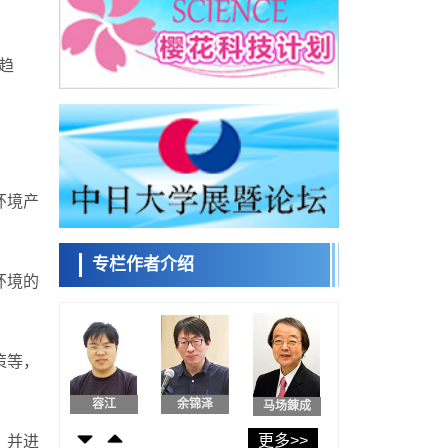
日本发布《令和8年版科学技术与创新白皮
书》，解读第七期基本计划首年度政策方向
科学研究
趋
东京大学发现可诱导细胞死亡的新型信使物
日本科学未
质
来馆 科学交
科学研究
流员
东京都健康长寿医疗中心跨器官揭示衰老过
程中的糖链变化
科学研究
产总研无需石油利用松脂制备石墨前驱体，
小岩井忠道
泷川 进
戴维
可作为电池电极材料
环境产
科学研究
东京大学和海上保安厅等发现南海海槽沿线
板块边界锁定状态存在区域差异
专栏作者介绍
政策
环境的
日本第2次医疗研究开发调整费，根据一线实
陈小牧
安宁
李鸥
际情况和需求分配99.3亿日元
科学研究
千叶大学鉴定出导致难治性疾病“肺高血压症”
恶化的蛋白质“MYL9/12”，会引发血管结构恶
策等，
科学研究
化
京都大学高效生成光的构成单元“光子”，可应
容江
余锦泽
马场錬成
用于量子计算机
科学研究
更多>>
，并进
开发出300亿年仅误差1秒的光晶格钟，构建