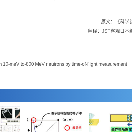
原文：《科学
翻译：JST客观日本
10-meV to-800 MeV neutrons by time-of-flight measurement