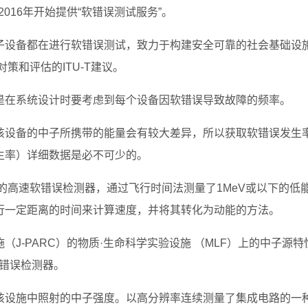
gy”自2016年开始提供“软错误测试服务”。
子设备都在进行软错误测试，致力于构建安全可靠的社会基础设
对策和评估的ITU-T建议。
是在系统设计时要考虑到每个设备因软错误导致故障的频率。
该设备的中子所携带的能量会有较大差异，所以获取软错误发生
生率）详细数据是必不可少的。
布的高速软错误检测器，通过飞行时间法测量了1MeV或以下的低
行一定距离的时间来计算速度，并将其转化为动能的方法。
J-PARC）的物质·生命科学实验设施 （MLF）上的中子源特
软错误检测器。
该设施中照射的中子强度。以高分辨率连续测量了集成电路的一