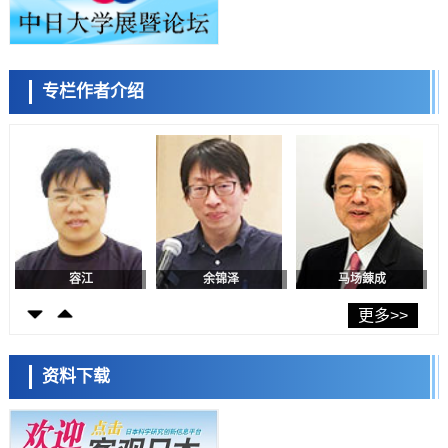
证电容器可在汽车发动机等高温环境下工作
经济・社会
日本生成式AI使用者占比一年内翻倍，但与中美德仍有较大差距
政策
专栏作者介绍
日本修订首都直下型地震紧急对策：目标为死亡人数至少减半，重点强
陈小牧
李鸥
安宁
化火灾防控
科学研究
福井大学发现细胞记忆过往并抑制反应的机制，阐明即便DNA相同反应
迥异之谜
科学研究
神户大学确认口服癌症疫苗B440单药给药的安全性，在转移性尿路上皮
癌患者中开展临床试验
政策
日本发布《令和8年版科学技术与创新白皮书》，解读第七期基本计划
首年度政策方向
容江
余锦泽
马场錬成
科学研究
东京大学发现可诱导细胞死亡的新型信使物质
更多>>
科学研究
东京都健康长寿医疗中心跨器官揭示衰老过程中的糖链变化
资料下载
科学研究
产总研无需石油利用松脂制备石墨前驱体，可作为电池电极材料
日本科学未来馆 科学交