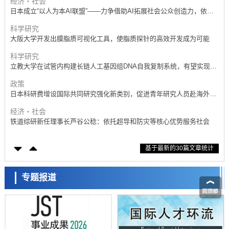
经济・社会
日本成立“以人为本AI联盟”——力争借助AI拓展社会公众创造力，依托
产学合作推进研发
科学研究
大阪大学开发出膜脂质可视化工具，使脂质探针的高效开发成为可能
科学研究
立教大学在试管内构建长链人工基因组DNA自我复制系统，有望实现携
带大量基因的人工细胞
政策
日本科研费增设国际共同研究强化新类别，促进青年研究人员赴海外开
展研究
经济・社会
铁道综研新任理事长芦谷公稔：依托超导和防灾等核心优势服务社会
科学研究
基于最新的30篇文章统计
东京大学通过叶绿体基因组编辑技术强化碳固定酶，成功提高光合作用
能力与生产力
科学研究
藤田医科大学等成功鉴定出非结核分枝杆菌生存的必需基因，首次揭示
专题报道
该基因的必要性因菌株而异
经济・社会
【AI法下篇】如何应对AI的不可控性——中央大学平野晋教授专访
科学研究