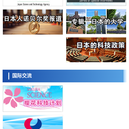
日本学术会议：为保持土壤健康应采取哪些措施？探讨土壤保护与强化
的具体对策
科学研究
大阪大学开发基于水氢键网络的温度预测新方法，AI从分子排列信息中
高精度解读
经济・社会
【AI法上篇】如何对“将人生交给AI”保持危机感——中央大学平野晋教
授专访
科学研究
庆应义塾大学阐明脑内“游击手”小胶质细胞包裹保护受损神经细胞的机
制，有望用于开发阿尔茨海默病等疾病疗法
科学研究
日本东北大学与横滨橡胶全球首次从纳米尺度揭示橡胶—黄铜粘接界面
日本科学未来馆 科学交
劣化抑制机制，为提升轮胎安全性与耐久性的材料设计开辟道路
流员
科学研究
国际交流
近畿大学等发现植物染料“日本茜”的红色成分可抑制老化与炎症，有望
成为新型功能性材料
科学研究
群马大学开发针对难治性癫痫的新型基因疗法，利用超小型GAD67启动
子抑制发作
科学研究
九州大学揭示夜间眼压升高机制：两种激素波动叠加所致
小岩井忠道
泷川 进
戴维
科学研究
东京都产技研采用新手法开发出可稳定工作至300℃的介电材料，已验