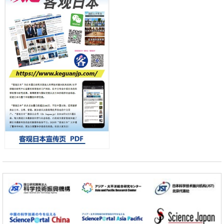
科学研究
流员
东京大学和海上保安厅等发现南海海槽沿线板块边界锁定状态存在区域
差异
政策
日本第2次医疗研究开发调整费，根据一线实际情况和需求分配99.3亿
日元
科学研究
千叶大学鉴定出导致难治性疾病“肺高血压症”恶化的蛋白质“MYL9/12”，
会引发血管结构恶化
小岩井忠道
泷川 进
戴维
科学研究
京都大学高效生成光的构成单元“光子”，可应用于量子计算机
科学研究
开发出300亿年仅误差1秒的光晶格钟，构建网络将其打造为下一代社会
基础设施
经济・社会
日本成立“以人为本AI联盟”——力争借助AI拓展社会公众创造力，依托
产学合作推进研发
科学研究
大阪大学开发出膜脂质可视化工具，使脂质探针的高效开发成为可能
科学研究
立教大学在试管内构建长链人工基因组DNA自我复制系统，有望实现携
带大量基因的人工细胞
政策