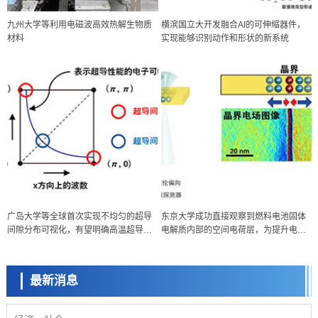
九州大学等利用电磁波高效热解生物质
横滨国立大开发融合AI的可伸缩器件，
材料
实现能够识别动作和形状的新系统
政策
广岛大学等全球首次实现不均匀的超导
东京大学成功直接观察到燃料电池固体
日本科研费增设国际共同研究强化新类别，促进青年研究人员赴海外开
间隙分布可视化，有望明确高温超导机
电解质内部的空间电荷层，为提升电池
展研究
科学研究
制
材料性能提供新的结构控制指针
京都大学高效生成光的构成单元“光子”，可应用于量子计算机
最新消息
科学研究
开发出300亿年仅误差1秒的光晶格钟，构建网络将其打造为下一代社会
基础设施