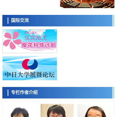
制，有望用于开发阿尔茨海默病等疾病疗法
科学研究
日本东北大学与横滨橡胶全球首次从纳米尺度揭示橡胶—黄铜粘接界面
日本科学未来馆 科学交
劣化抑制机制，为提升轮胎安全性与耐久性的材料设计开辟道路
流员
科学研究
国际交流
近畿大学等发现植物染料“日本茜”的红色成分可抑制老化与炎症，有望
成为新型功能性材料
科学研究
群马大学开发针对难治性癫痫的新型基因疗法，利用超小型GAD67启动
子抑制发作
科学研究
九州大学揭示夜间眼压升高机制：两种激素波动叠加所致
小岩井忠道
泷川 进
戴维
科学研究
东京都产技研采用新手法开发出可稳定工作至300℃的介电材料，已验
证电容器可在汽车发动机等高温环境下工作
经济・社会
日本生成式AI使用者占比一年内翻倍，但与中美德仍有较大差距
政策
专栏作者介绍
日本修订首都直下型地震紧急对策：目标为死亡人数至少减半，重点强
陈小牧
李鸥
安宁
化火灾防控
科学研究
福井大学发现细胞记忆过往并抑制反应的机制，阐明即便DNA相同反应
迥异之谜