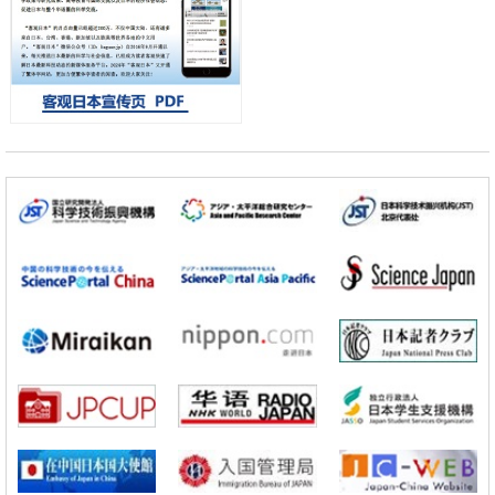
京都大学高效生成光的构成单元“光子”，可应用于量子计算机
科学研究
开发出300亿年仅误差1秒的光晶格钟，构建网络将其打造为下一代社会
基础设施
经济・社会
日本成立“以人为本AI联盟”——力争借助AI拓展社会公众创造力，依托
产学合作推进研发
科学研究
大阪大学开发出膜脂质可视化工具，使脂质探针的高效开发成为可能
科学研究
立教大学在试管内构建长链人工基因组DNA自我复制系统，有望实现携
带大量基因的人工细胞
政策
日本科研费增设国际共同研究强化新类别，促进青年研究人员赴海外开
展研究
科学研究
京都大学高效生成光的构成单元“光子”，可应用于量子计算机
科学研究
开发出300亿年仅误差1秒的光晶格钟，构建网络将其打造为下一代社会
基础设施
经济・社会
日本成立“以人为本AI联盟”——力争借助AI拓展社会公众创造力，依托