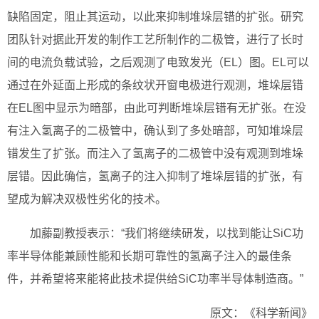
缺陷固定，阻止其运动，以此来抑制堆垛层错的扩张。研究
团队针对据此开发的制作工艺所制作的二极管，进行了长时
间的电流负载试验，之后观测了电致发光（EL）图。EL可以
通过在外延面上形成的条纹状开窗电极进行观测，堆垛层错
在EL图中显示为暗部，由此可判断堆垛层错有无扩张。在没
有注入氢离子的二极管中，确认到了多处暗部，可知堆垛层
错发生了扩张。而注入了氢离子的二极管中没有观测到堆垛
层错。因此确信，氢离子的注入抑制了堆垛层错的扩张，有
望成为解决双极性劣化的技术。
加藤副教授表示：“我们将继续研发，以找到能让SiC功
率半导体能兼顾性能和长期可靠性的氢离子注入的最佳条
件，并希望将来能将此技术提供给SiC功率半导体制造商。”
原文：《科学新闻》