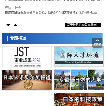
展研究
经济・社会
铁道综研新任理事长芦谷公稔：依托超导和防灾等核心优势服务社会
科学研究
基于最新的30篇文章统计
东京大学通过叶绿体基因组编辑技术强化碳固定酶，成功提高光合作用
能力与生产力
科学研究
藤田医科大学等成功鉴定出非结核分枝杆菌生存的必需基因，首次揭示
专题报道
该基因的必要性因菌株而异
经济・社会
【AI法下篇】如何应对AI的不可控性——中央大学平野晋教授专访
科学研究
日本学术会议：为保持土壤健康应采取哪些措施？探讨土壤保护与强化
的具体对策
科学研究
大阪大学开发基于水氢键网络的温度预测新方法，AI从分子排列信息中
高精度解读
经济・社会
【AI法上篇】如何对“将人生交给AI”保持危机感——中央大学平野晋教
授专访
科学研究
庆应义塾大学阐明脑内“游击手”小胶质细胞包裹保护受损神经细胞的机