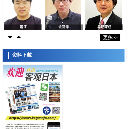
科学研究
神户大学确认口服癌症疫苗B440单药给药的安全性，在转移性尿路上皮
癌患者中开展临床试验
政策
日本发布《令和8年版科学技术与创新白皮书》，解读第七期基本计划
首年度政策方向
容江
余锦泽
马场錬成
科学研究
东京大学发现可诱导细胞死亡的新型信使物质
更多>>
科学研究
东京都健康长寿医疗中心跨器官揭示衰老过程中的糖链变化
资料下载
科学研究
产总研无需石油利用松脂制备石墨前驱体，可作为电池电极材料
日本科学未来馆 科学交
科学研究
流员
东京大学和海上保安厅等发现南海海槽沿线板块边界锁定状态存在区域
差异
政策
日本第2次医疗研究开发调整费，根据一线实际情况和需求分配99.3亿
日元
科学研究
千叶大学鉴定出导致难治性疾病“肺高血压症”恶化的蛋白质“MYL9/12”，
会引发血管结构恶化
小岩井忠道
泷川 进
戴维
科学研究