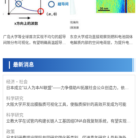
政策
广岛大学等全球首次实现不均匀的超导
东京大学成功直接观察到燃料电池固体
日本科研费增设国际共同研究强化新类别，促进青年研究人员赴海外开
间隙分布可视化，有望明确高温超导机
电解质内部的空间电荷层，为提升电池
展研究
科学研究
制
材料性能提供新的结构控制指针
京都大学高效生成光的构成单元“光子”，可应用于量子计算机
最新消息
科学研究
开发出300亿年仅误差1秒的光晶格钟，构建网络将其打造为下一代社会
基础设施
经济・社会
日本成立“以人为本AI联盟”——力争借助AI拓展社会公众创造力，依托
产学合作推进研发
科学研究
大阪大学开发出膜脂质可视化工具，使脂质探针的高效开发成为可能
科学研究
立教大学在试管内构建长链人工基因组DNA自我复制系统，有望实现携
带大量基因的人工细胞
政策
日本科研费增设国际共同研究强化新类别，促进青年研究人员赴海外开