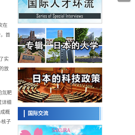
科学研究
料
群马大学开发针对难治性癫痫的新型基因疗
法，利用超小型GAD67启动子抑制发作
科学研究
次在
九州大学揭示夜间眼压升高机制：两种激素
波动叠加所致
验，首
科学研究
东京都产技研采用新手法开发出可稳定工作
至300℃的介电材料，已验证电容器可在汽车
经济・社会
发动机等高温环境下工作
日本生成式AI使用者占比一年内翻倍，但与
了实
中美德仍有较大差距
政策
的放
日本修订首都直下型地震紧急对策：目标为
死亡人数至少减半，重点强化火灾防控
科学研究
福井大学发现细胞记忆过往并抑制反应的机
的氚靶
制，阐明即便DNA相同反应迥异之谜
科学研究
过详细
神户大学确认口服癌症疫苗B440单药给药的
生成概
安全性，在转移性尿路上皮癌患者中开展临
国际交流
政策
床试验
-核子
日本科学未
日本发布《令和8年版科学技术与创新白皮
来馆 科学交
书》，解读第七期基本计划首年度政策方向
科学研究
流员