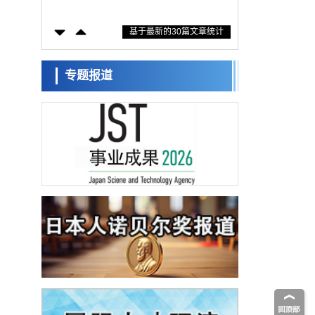
固定酶，成功提高光合作用能力与生产力
科学研究
基于最新的30篇文章统计
藤田医科大学等成功鉴定出非结核分枝杆菌
生存的必需基因，首次揭示该基因的必要性
经济・社会
因菌株而异
【AI法下篇】如何应对AI的不可控性——中
专题报道
央大学平野晋教授专访
科学研究
日本学术会议：为保持土壤健康应采取哪些
措施？探讨土壤保护与强化的具体对策
科学研究
大阪大学开发基于水氢键网络的温度预测新
方法，AI从分子排列信息中高精度解读
经济・社会
【AI法上篇】如何对“将人生交给AI”保持危机
感——中央大学平野晋教授专访
科学研究
庆应义塾大学阐明脑内“游击手”小胶质细胞包
裹保护受损神经细胞的机制，有望用于开发
科学研究
阿尔茨海默病等疾病疗法
日本东北大学与横滨橡胶全球首次从纳米尺
度揭示橡胶—黄铜粘接界面劣化抑制机制，
科学研究
为提升轮胎安全性与耐久性的材料设计开辟
道路
近畿大学等发现植物染料“日本茜”的红色成分
可抑制老化与炎症，有望成为新型功能性材