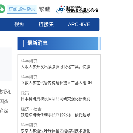
日本科研费增设国际共同研究强化新类别，
促进青年研究人员赴海外开展研究
订阅邮件杂志
科学研究
京都大学高效生成光的构成单元“光子”，可应
流
视频
用于量子计算机
链接集
ARCHIVE
科学研究
开发出300亿年仅误差1秒的光晶格钟，构建
网络将其打造为下一代社会基础设施
最新消息
经济・社会
日本成立“以人为本AI联盟”——力争借助AI拓
展社会公众创造力，依托产学合作推进研发
科学研究
大阪大学开发出膜脂质可视化工具，使脂质
探针的高效开发成为可能
科学研究
立教大学在试管内构建长链人工基因组DNA
自我复制系统，有望实现携带大量基因的人
教授和
政策
工细胞
日本科研费增设国际共同研究强化新类别，
国杰
促进青年研究人员赴海外开展研究
经济・社会
确定
铁道综研新任理事长芦谷公稔：依托超导和
防灾等核心优势服务社会
科学研究
东京大学通过叶绿体基因组编辑技术强化碳