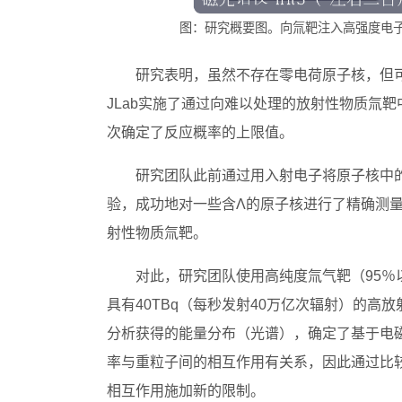
图：研究概要图。向氚靶注入高强度电子
研究表明，虽然不存在零电荷原子核，但可
JLab实施了通过向难以处理的放射性物质氚
次确定了反应概率的上限值。
研究团队此前通过用入射电子将原子核中
验，成功地对一些含Λ的原子核进行了精确测
射性物质氚靶。
对此，研究团队使用高纯度氚气靶（95％以
具有40TBq（每秒发射40万亿次辐射）的高
分析获得的能量分布（光谱），确定了基于电磁
率与重粒子间的相互作用有关系，因此通过比较
相互作用施加新的限制。