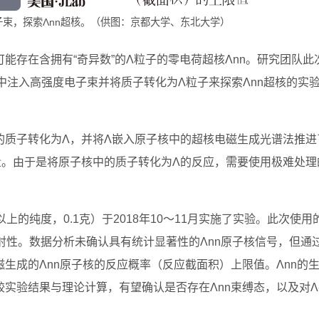
束，探索Λnn超核。（供图：京都大学、东北大学）
能存在含拥有“奇异数”的Λ粒子的零电荷超核Λnn。研究团队此
靶中注入高强度电子束并将质子转化为Λ粒子来探索Λnn超核的实
的质子转化为Λ，并将Λ嵌入原子核中的超核电磁生成光谱法推进
量。由于是将原子核中的质子转化为Λ的反应，需要使用极难处理
上的纯度，0.1克）于2018年10～11月实施了实验。此次使用
放射性。数据分析未确认具有统计显著性的Λnn原子核信号，但通
生成的Λnn原子核的反应概率（反应截面积）上限值。Λnn的
实验结果与理论计算，有望确认是否存在Λnn束缚态，以及对Λ