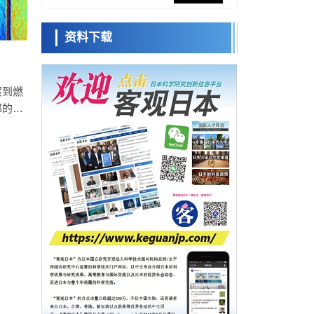
展社会公众创造力，依托产学合作推进研发
科学研究
资料下载
大阪大学开发出膜脂质可视化工具，使脂质
小岩井忠道
泷川 进
戴维
探针的高效开发成为可能
科学研究
立教大学在试管内构建长链人工基因组DNA
自我复制系统，有望实现携带大量基因的人
察到燃
政策
工细胞
部的空
日本科研费增设国际共同研究强化新类别，
池材料
促进青年研究人员赴海外开展研究
科学研究
制指针
京都大学高效生成光的构成单元“光子”，可应
用于量子计算机
科学研究
开发出300亿年仅误差1秒的光晶格钟，构建
网络将其打造为下一代社会基础设施
经济・社会
日本成立“以人为本AI联盟”——力争借助AI拓
展社会公众创造力，依托产学合作推进研发
科学研究
大阪大学开发出膜脂质可视化工具，使脂质
探针的高效开发成为可能
科学研究
立教大学在试管内构建长链人工基因组DNA