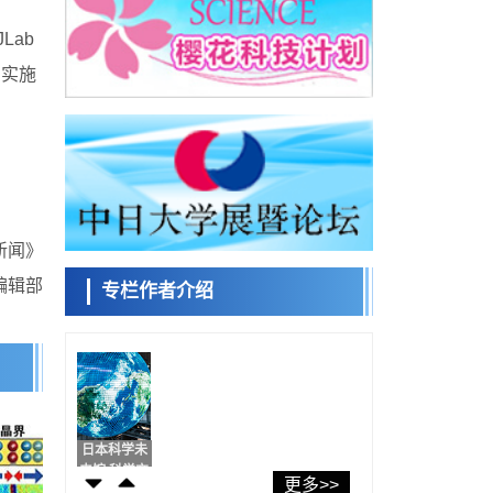
东京大学发现可诱导细胞死亡的新型信使物
质
Lab
科学研究
，实施
东京都健康长寿医疗中心跨器官揭示衰老过
小岩井忠道
泷川 进
戴维
程中的糖链变化
科学研究
产总研无需石油利用松脂制备石墨前驱体，
可作为电池电极材料
科学研究
东京大学和海上保安厅等发现南海海槽沿线
陈小牧
安宁
李鸥
板块边界锁定状态存在区域差异
政策
新闻》
日本第2次医疗研究开发调整费，根据一线实
际情况和需求分配99.3亿日元
编辑部
专栏作者介绍
科学研究
千叶大学鉴定出导致难治性疾病“肺高血压症”
容江
余锦泽
马场錬成
恶化的蛋白质“MYL9/12”，会引发血管结构恶
科学研究
化
京都大学高效生成光的构成单元“光子”，可应
用于量子计算机
科学研究
开发出300亿年仅误差1秒的光晶格钟，构建
日本科学未
网络将其打造为下一代社会基础设施
来馆 科学交
经济・社会
更多>>
流员
日本成立“以人为本AI联盟”——力争借助AI拓