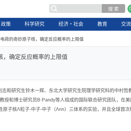
政策
科学研究
经济・社会
教育
交
带电荷的奇妙原子核，确定反应概率的上限值
核，确定反应概率的上限值
利志和研究生铃木一辉、东北大学研究生院理学研究科的中村哲
n教授和博士研究员B·Pandy等人组成的国际联合研究团队，在美
性原子核Λ粒子-中子-中子（Λnn）三体系的实验，并且全球首次