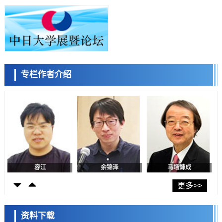
小岩井忠道
泷川 进
戴维
科学研究
东京都产技研采用新手法开发出可稳定工作至300℃的介电材料，已验
证电容器可在汽车发动机等高温环境下工作
经济・社会
日本生成式AI使用者占比一年内翻倍，但与中美德仍有较大差距
政策
专栏作者介绍
日本修订首都直下型地震紧急对策：目标为死亡人数至少减半，重点强
陈小牧
李鸥
安宁
化火灾防控
科学研究
福井大学发现细胞记忆过往并抑制反应的机制，阐明即便DNA相同反应
迥异之谜
科学研究
神户大学确认口服癌症疫苗B440单药给药的安全性，在转移性尿路上皮
癌患者中开展临床试验
政策
日本发布《令和8年版科学技术与创新白皮书》，解读第七期基本计划
首年度政策方向
容江
余锦泽
马场錬成
科学研究
东京大学发现可诱导细胞死亡的新型信使物质
更多>>
科学研究
东京都健康长寿医疗中心跨器官揭示衰老过程中的糖链变化
资料下载