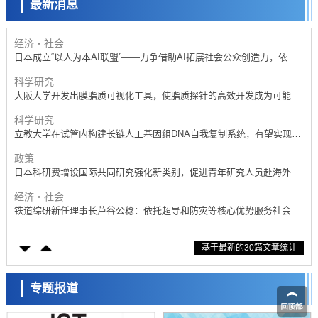
最新消息
科学研究
开发出300亿年仅误差1秒的光晶格钟，构建网络将其打造为下一代社会
基础设施
经济・社会
日本成立“以人为本AI联盟”——力争借助AI拓展社会公众创造力，依托
产学合作推进研发
科学研究
大阪大学开发出膜脂质可视化工具，使脂质探针的高效开发成为可能
科学研究
立教大学在试管内构建长链人工基因组DNA自我复制系统，有望实现携
带大量基因的人工细胞
政策
日本科研费增设国际共同研究强化新类别，促进青年研究人员赴海外开
展研究
经济・社会
铁道综研新任理事长芦谷公稔：依托超导和防灾等核心优势服务社会
科学研究
基于最新的30篇文章统计
东京大学通过叶绿体基因组编辑技术强化碳固定酶，成功提高光合作用
能力与生产力
科学研究
藤田医科大学等成功鉴定出非结核分枝杆菌生存的必需基因，首次揭示
专题报道
该基因的必要性因菌株而异
经济・社会