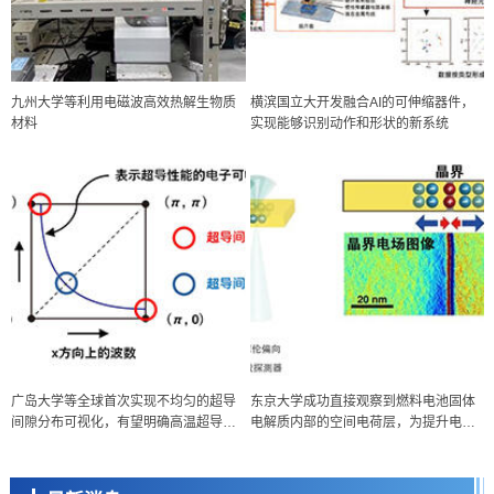
九州大学等利用电磁波高效热解生物质
横滨国立大开发融合AI的可伸缩器件，
材料
实现能够识别动作和形状的新系统
政策
广岛大学等全球首次实现不均匀的超导
东京大学成功直接观察到燃料电池固体
日本科研费增设国际共同研究强化新类别，促进青年研究人员赴海外开
间隙分布可视化，有望明确高温超导机
电解质内部的空间电荷层，为提升电池
展研究
科学研究
制
材料性能提供新的结构控制指针
京都大学高效生成光的构成单元“光子”，可应用于量子计算机