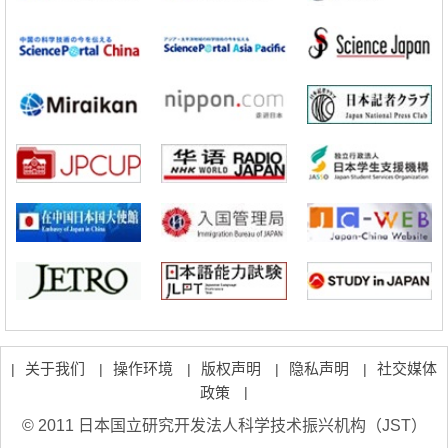
立教大学在试管内构建长链人工基因组DNA自我复制系统，有望实现携
带大量基因的人工细胞
政策
日本科研费增设国际共同研究强化新类别，促进青年研究人员赴海外开
展研究
科学研究
京都大学高效生成光的构成单元“光子”，可应用于量子计算机
科学研究
开发出300亿年仅误差1秒的光晶格钟，构建网络将其打造为下一代社会
基础设施
经济・社会
日本成立“以人为本AI联盟”——力争借助AI拓展社会公众创造力，依托
产学合作推进研发
科学研究
大阪大学开发出膜脂质可视化工具，使脂质探针的高效开发成为可能
科学研究
立教大学在试管内构建长链人工基因组DNA自我复制系统，有望实现携
带大量基因的人工细胞
关于我们
操作环境
版权声明
隐私声明
社交媒体
|
|
|
|
|
政策
|
© 2011 日本国立研究开发法人科学技术振兴机构（JST）