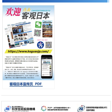
科学研究
产总研无需石油利用松脂制备石墨前驱体，可作为电池电极材料
日本科学未来馆 科学交
科学研究
流员
东京大学和海上保安厅等发现南海海槽沿线板块边界锁定状态存在区域
差异
政策
日本第2次医疗研究开发调整费，根据一线实际情况和需求分配99.3亿
日元
科学研究
千叶大学鉴定出导致难治性疾病“肺高血压症”恶化的蛋白质“MYL9/12”，
会引发血管结构恶化
小岩井忠道
泷川 进
戴维
科学研究
京都大学高效生成光的构成单元“光子”，可应用于量子计算机
科学研究
开发出300亿年仅误差1秒的光晶格钟，构建网络将其打造为下一代社会
基础设施
经济・社会
日本成立“以人为本AI联盟”——力争借助AI拓展社会公众创造力，依托
产学合作推进研发
科学研究
大阪大学开发出膜脂质可视化工具，使脂质探针的高效开发成为可能
科学研究