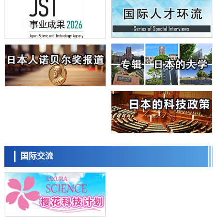
【AI法下篇】如何应对AI的不可控性——中央大学平野晋教授专访
科学研究
日本学术会议：为保持土壤健康应采取哪些措施？探讨土壤保护与强化
的具体对策
科学研究
大阪大学开发基于水氢键网络的温度预测新方法，AI从分子排列信息中
高精度解读
经济・社会
【AI法上篇】如何对“将人生交给AI”保持危机感——中央大学平野晋教
授专访
科学研究
庆应义塾大学阐明脑内“游击手”小胶质细胞包裹保护受损神经细胞的机
制，有望用于开发阿尔茨海默病等疾病疗法
科学研究
日本东北大学与横滨橡胶全球首次从纳米尺度揭示橡胶—黄铜粘接界面
日本科学未来馆 科学交
劣化抑制机制，为提升轮胎安全性与耐久性的材料设计开辟道路
流员
科学研究
国际交流
近畿大学等发现植物染料“日本茜”的红色成分可抑制老化与炎症，有望
成为新型功能性材料
科学研究
群马大学开发针对难治性癫痫的新型基因疗法，利用超小型GAD67启动
子抑制发作
科学研究
九州大学揭示夜间眼压升高机制：两种激素波动叠加所致