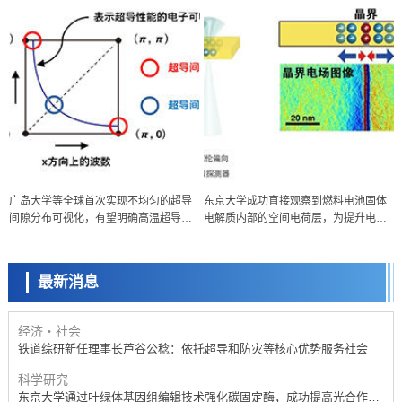
经济・社会
广岛大学等全球首次实现不均匀的超导
东京大学成功直接观察到燃料电池固体
【AI法下篇】如何应对AI的不可控性——中央大学平野晋教授专访
间隙分布可视化，有望明确高温超导机
电解质内部的空间电荷层，为提升电池
科学研究
制
材料性能提供新的结构控制指针
【JST事业成果】开发低成本与低功耗的新型AI处理器
最新消息
政策
日本科研费增设国际共同研究强化新类别，促进青年研究人员赴海外开
展研究
经济・社会
铁道综研新任理事长芦谷公稔：依托超导和防灾等核心优势服务社会
科学研究
东京大学通过叶绿体基因组编辑技术强化碳固定酶，成功提高光合作用