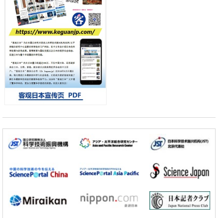
【JST事业成果】发现室温下工作的交替磁体
科学研究
夜景也能清晰呈现在纸上——日本“铁路摄影迷”教授研发新技术
小岩井忠道
泷川 进
戴维
科学研究
【JST事业成果】开发低成本与低功耗的新型AI处理器
政策
日本科研费增设国际共同研究强化新类别，促进青年研究人员赴海外开
展研究
经济・社会
铁道综研新任理事长芦谷公稔：依托超导和防灾等核心优势服务社会
科学研究
东京大学通过叶绿体基因组编辑技术强化碳固定酶，成功提高光合作用
能力与生产力
科学研究
藤田医科大学等成功鉴定出非结核分枝杆菌生存的必需基因，首次揭示
该基因的必要性因菌株而异
经济・社会
【AI法下篇】如何应对AI的不可控性——中央大学平野晋教授专访
科学研究
【JST事业成果】开发低成本与低功耗的新型AI处理器