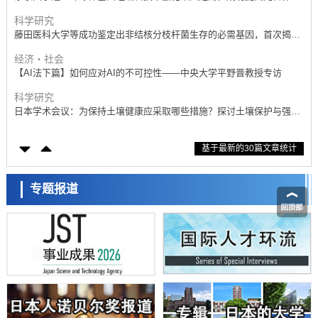
能力与生产力
科学研究
藤田医科大学等成功鉴定出非结核分枝杆菌生存的必需基因，首次揭示
该基因的必要性因菌株而异
经济・社会
【AI法下篇】如何应对AI的不可控性——中央大学平野晋教授专访
科学研究
日本学术会议：为保持土壤健康应采取哪些措施？探讨土壤保护与强化
的具体对策
科学研究
基于最新的30篇文章统计
大阪大学开发基于水氢键网络的温度预测新方法，AI从分子排列信息中
高精度解读
经济・社会
【AI法上篇】如何对“将人生交给AI”保持危机感——中央大学平野晋教
专题报道
授专访
科学研究
庆应义塾大学阐明脑内“游击手”小胶质细胞包裹保护受损神经细胞的机
制，有望用于开发阿尔茨海默病等疾病疗法
科学研究
日本东北大学与横滨橡胶全球首次从纳米尺度揭示橡胶—黄铜粘接界面
劣化抑制机制，为提升轮胎安全性与耐久性的材料设计开辟道路
科学研究
近畿大学等发现植物染料“日本茜”的红色成分可抑制老化与炎症，有望
成为新型功能性材料