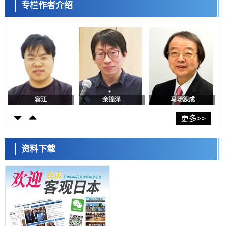
专栏作者介绍
东京大学发现可诱导细胞死亡的新型信使物质
陈小牧
李鸥
安宁
科学研究
东京都健康长寿医疗中心跨器官揭示衰老过程中的糖链变化
科学研究
产总研无需石油利用松脂制备石墨前驱体，可作为电池电极材料
科学研究
东京大学和海上保安厅等发现南海海槽沿线板块边界锁定状态存在区域
差异
容江
余锦泽
马场錬成
政策
日本第2次医疗研究开发调整费，根据一线实际情况和需求分配99.3亿
更多>>
日元
科学研究
千叶大学鉴定出导致难治性疾病“肺高血压症”恶化的蛋白质“MYL9/12”，
资料下载
会引发血管结构恶化
科学研究
京都大学高效生成光的构成单元“光子”，可应用于量子计算机
日本科学未来馆 科学交
科学研究
流员
用数理模型诠释慢性荨麻疹的发病机理，借助数学的力量实现个体化最
佳治疗
科学研究