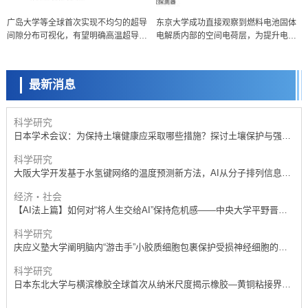
科学研究
广岛大学等全球首次实现不均匀的超导
东京大学成功直接观察到燃料电池固体
庆应义塾大学阐明脑内“游击手”小胶质细胞包裹保护受损神经细胞的机
间隙分布可视化，有望明确高温超导机
电解质内部的空间电荷层，为提升电池
制，有望用于开发阿尔茨海默病等疾病疗法
科学研究
制
材料性能提供新的结构控制指针
【JST事业成果】开发将激光加工速度提高100万倍的新技术
最新消息
经济・社会
【AI法下篇】如何应对AI的不可控性——中央大学平野晋教授专访
科学研究
日本学术会议：为保持土壤健康应采取哪些措施？探讨土壤保护与强化
的具体对策
科学研究
大阪大学开发基于水氢键网络的温度预测新方法，AI从分子排列信息中
高精度解读
经济・社会
【AI法上篇】如何对“将人生交给AI”保持危机感——中央大学平野晋教
授专访
科学研究
庆应义塾大学阐明脑内“游击手”小胶质细胞包裹保护受损神经细胞的机
制，有望用于开发阿尔茨海默病等疾病疗法
科学研究
日本东北大学与横滨橡胶全球首次从纳米尺度揭示橡胶—黄铜粘接界面
劣化抑制机制，为提升轮胎安全性与耐久性的材料设计开辟道路