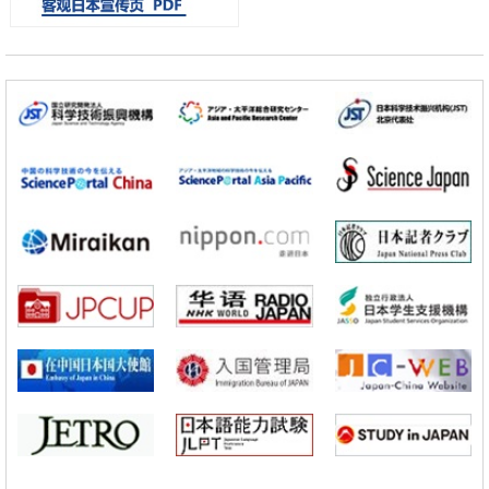
科学研究
日本学术会议：为保持土壤健康应采取哪些措施？探讨土壤保护与强化
的具体对策
科学研究
大阪大学开发基于水氢键网络的温度预测新方法，AI从分子排列信息中
高精度解读
经济・社会
【AI法上篇】如何对“将人生交给AI”保持危机感——中央大学平野晋教
授专访
科学研究
庆应义塾大学阐明脑内“游击手”小胶质细胞包裹保护受损神经细胞的机
制，有望用于开发阿尔茨海默病等疾病疗法
科学研究
【JST事业成果】开发将激光加工速度提高100万倍的新技术
经济・社会
【AI法下篇】如何应对AI的不可控性——中央大学平野晋教授专访
科学研究
日本学术会议：为保持土壤健康应采取哪些措施？探讨土壤保护与强化
的具体对策
科学研究
大阪大学开发基于水氢键网络的温度预测新方法，AI从分子排列信息中
高精度解读
经济・社会