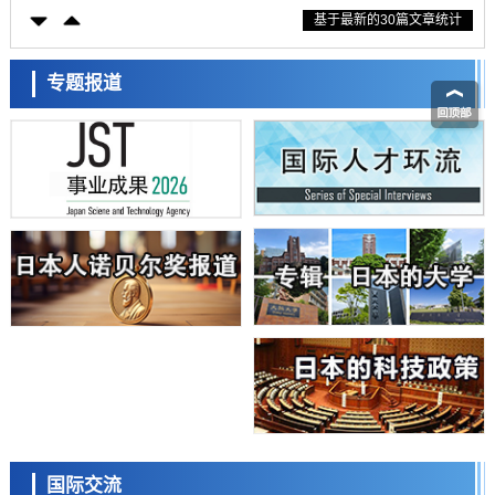
科学研究
基于最新的30篇文章统计
近畿大学等发现植物染料“日本茜”的红色成分可抑制老化与炎症，有望
成为新型功能性材料
科学研究
群马大学开发针对难治性癫痫的新型基因疗法，利用超小型GAD67启动
专题报道
子抑制发作
科学研究
九州大学揭示夜间眼压升高机制：两种激素波动叠加所致
科学研究
东京都产技研采用新手法开发出可稳定工作至300℃的介电材料，已验
证电容器可在汽车发动机等高温环境下工作
经济・社会
日本生成式AI使用者占比一年内翻倍，但与中美德仍有较大差距
政策
日本修订首都直下型地震紧急对策：目标为死亡人数至少减半，重点强
化火灾防控
科学研究
福井大学发现细胞记忆过往并抑制反应的机制，阐明即便DNA相同反应
迥异之谜
科学研究
神户大学确认口服癌症疫苗B440单药给药的安全性，在转移性尿路上皮
日本科学未来馆 科学交
癌患者中开展临床试验
流员
政策
国际交流