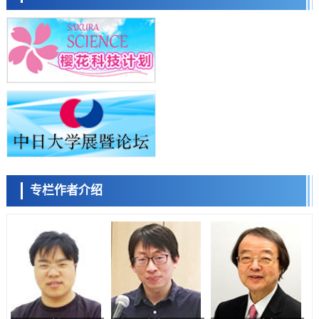
日本发布《令和8年版科学技术与创新白皮书》，解读第七期基本计划
首年度政策方向
科学研究
东京大学发现可诱导细胞死亡的新型信使物质
科学研究
东京都健康长寿医疗中心跨器官揭示衰老过程中的糖链变化
小岩井忠道
泷川 进
戴维
科学研究
产总研无需石油利用松脂制备石墨前驱体，可作为电池电极材料
科学研究
东京大学和海上保安厅等发现南海海槽沿线板块边界锁定状态存在区域
差异
政策
专栏作者介绍
日本第2次医疗研究开发调整费，根据一线实际情况和需求分配99.3亿
陈小牧
李鸥
安宁
日元
科学研究
千叶大学鉴定出导致难治性疾病“肺高血压症”恶化的蛋白质“MYL9/12”，
会引发血管结构恶化
科学研究
京都大学高效生成光的构成单元“光子”，可应用于量子计算机
科学研究
用数理模型诠释慢性荨麻疹的发病机理，借助数学的力量实现个体化最