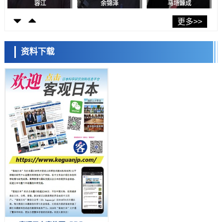
佳治疗
容江
余锦泽
马场錬成
科学研究
【JST事业成果】发现室温下工作的交替磁体
更多>>
科学研究
夜景也能清晰呈现在纸上——日本“铁路摄影迷”教授研发新技术
资料下载
科学研究
【JST事业成果】开发低成本与低功耗的新型AI处理器
日本科学未来馆 科学交
科学研究
流员
东海大与东北大阐明炎症迁延的生理机制， PAI-1抑制有望应用于炎症
性疾病及组织再生治疗
科学研究
理研发现产生调节性T细胞的细胞操作方法，或可抑制对外来抗原的过
度免疫应答
政策
日本企业的研发投资应转向新技术领域——大和综研呼吁摆脱“中等技术
国家陷阱”
小岩井忠道
泷川 进
戴维
科学研究
【JST事业成果】开发将激光加工速度提高100万倍的新技术
经济・社会
【AI法下篇】如何应对AI的不可控性——中央大学平野晋教授专访