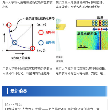
九州大学等利用电磁波高效热解生物质
横滨国立大开发融合AI的可伸缩器件，
材料
实现能够识别动作和形状的新系统
政策
广岛大学等全球首次实现不均匀的超导
东京大学成功直接观察到燃料电池固体
日本科研费增设国际共同研究强化新类别，促进青年研究人员赴海外开
间隙分布可视化，有望明确高温超导机
电解质内部的空间电荷层，为提升电池
展研究
科学研究
制
材料性能提供新的结构控制指针
京都大学高效生成光的构成单元“光子”，可应用于量子计算机
最新消息
科学研究
开发出300亿年仅误差1秒的光晶格钟，构建网络将其打造为下一代社会
基础设施
经济・社会
日本成立“以人为本AI联盟”——力争借助AI拓展社会公众创造力，依托