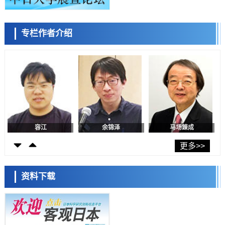
日本生成式AI使用者占比一年内翻倍，但与中美德仍有较大差距
政策
专栏作者介绍
日本修订首都直下型地震紧急对策：目标为死亡人数至少减半，重点强
陈小牧
李鸥
安宁
化火灾防控
科学研究
福井大学发现细胞记忆过往并抑制反应的机制，阐明即便DNA相同反应
迥异之谜
科学研究
神户大学确认口服癌症疫苗B440单药给药的安全性，在转移性尿路上皮
癌患者中开展临床试验
政策
日本发布《令和8年版科学技术与创新白皮书》，解读第七期基本计划
首年度政策方向
容江
余锦泽
马场錬成
科学研究
东京大学发现可诱导细胞死亡的新型信使物质
更多>>
科学研究
东京都健康长寿医疗中心跨器官揭示衰老过程中的糖链变化
资料下载
科学研究
产总研无需石油利用松脂制备石墨前驱体，可作为电池电极材料
日本科学未来馆 科学交
科学研究
流员