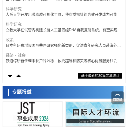
产学合作推进研发
科学研究
大阪大学开发出膜脂质可视化工具，使脂质探针的高效开发成为可能
科学研究
立教大学在试管内构建长链人工基因组DNA自我复制系统，有望实现携
带大量基因的人工细胞
政策
日本科研费增设国际共同研究强化新类别，促进青年研究人员赴海外开
展研究
经济・社会
铁道综研新任理事长芦谷公稔：依托超导和防灾等核心优势服务社会
科学研究
基于最新的30篇文章统计
东京大学通过叶绿体基因组编辑技术强化碳固定酶，成功提高光合作用
能力与生产力
科学研究
藤田医科大学等成功鉴定出非结核分枝杆菌生存的必需基因，首次揭示
专题报道
该基因的必要性因菌株而异
经济・社会
【AI法下篇】如何应对AI的不可控性——中央大学平野晋教授专访
科学研究
日本学术会议：为保持土壤健康应采取哪些措施？探讨土壤保护与强化
的具体对策