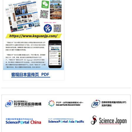
东京大学和海上保安厅等发现南海海槽沿线板块边界锁定状态存在区域
差异
政策
日本第2次医疗研究开发调整费，根据一线实际情况和需求分配99.3亿
日元
科学研究
千叶大学鉴定出导致难治性疾病“肺高血压症”恶化的蛋白质“MYL9/12”，
会引发血管结构恶化
小岩井忠道
泷川 进
戴维
科学研究
京都大学高效生成光的构成单元“光子”，可应用于量子计算机
科学研究
开发出300亿年仅误差1秒的光晶格钟，构建网络将其打造为下一代社会
基础设施
经济・社会
日本成立“以人为本AI联盟”——力争借助AI拓展社会公众创造力，依托
产学合作推进研发
科学研究
大阪大学开发出膜脂质可视化工具，使脂质探针的高效开发成为可能
科学研究
立教大学在试管内构建长链人工基因组DNA自我复制系统，有望实现携
带大量基因的人工细胞
政策
日本科研费增设国际共同研究强化新类别，促进青年研究人员赴海外开