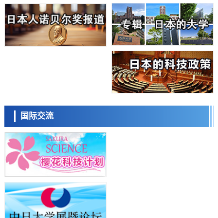
科学研究
大阪大学开发基于水氢键网络的温度预测新方法，AI从分子排列信息中
高精度解读
经济・社会
【AI法上篇】如何对“将人生交给AI”保持危机感——中央大学平野晋教
授专访
科学研究
庆应义塾大学阐明脑内“游击手”小胶质细胞包裹保护受损神经细胞的机
制，有望用于开发阿尔茨海默病等疾病疗法
科学研究
日本东北大学与横滨橡胶全球首次从纳米尺度揭示橡胶—黄铜粘接界面
日本科学未来馆 科学交
劣化抑制机制，为提升轮胎安全性与耐久性的材料设计开辟道路
流员
科学研究
国际交流
近畿大学等发现植物染料“日本茜”的红色成分可抑制老化与炎症，有望
成为新型功能性材料
科学研究
群马大学开发针对难治性癫痫的新型基因疗法，利用超小型GAD67启动
子抑制发作
科学研究
九州大学揭示夜间眼压升高机制：两种激素波动叠加所致
小岩井忠道
泷川 进
戴维
科学研究
东京都产技研采用新手法开发出可稳定工作至300℃的介电材料，已验
证电容器可在汽车发动机等高温环境下工作
经济・社会