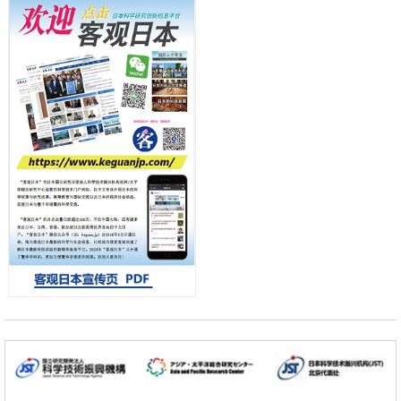
东京大学和海上保安厅等发现南海海槽沿线板块边界锁定状态存在区域
差异
小岩井忠道
泷川 进
戴维
政策
日本第2次医疗研究开发调整费，根据一线实际情况和需求分配99.3亿
日元
科学研究
千叶大学鉴定出导致难治性疾病“肺高血压症”恶化的蛋白质“MYL9/12”，
会引发血管结构恶化
科学研究
京都大学高效生成光的构成单元“光子”，可应用于量子计算机
科学研究
开发出300亿年仅误差1秒的光晶格钟，构建网络将其打造为下一代社会
基础设施
经济・社会
日本成立“以人为本AI联盟”——力争借助AI拓展社会公众创造力，依托
产学合作推进研发
科学研究
大阪大学开发出膜脂质可视化工具，使脂质探针的高效开发成为可能
科学研究
立教大学在试管内构建长链人工基因组DNA自我复制系统，有望实现携
带大量基因的人工细胞
政策
日本科研费增设国际共同研究强化新类别，促进青年研究人员赴海外开