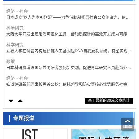
日本成立“以人为本AI联盟”——力争借助AI拓展社会公众创造力，依托
产学合作推进研发
科学研究
大阪大学开发出膜脂质可视化工具，使脂质探针的高效开发成为可能
科学研究
立教大学在试管内构建长链人工基因组DNA自我复制系统，有望实现携
带大量基因的人工细胞
政策
日本科研费增设国际共同研究强化新类别，促进青年研究人员赴海外开
展研究
经济・社会
铁道综研新任理事长芦谷公稔：依托超导和防灾等核心优势服务社会
科学研究
东京大学通过叶绿体基因组编辑技术强化碳固定酶，成功提高光合作用
能力与生产力
科学研究
基于最新的30篇文章统计
藤田医科大学等成功鉴定出非结核分枝杆菌生存的必需基因，首次揭示
该基因的必要性因菌株而异
经济・社会
【AI法下篇】如何应对AI的不可控性——中央大学平野晋教授专访
专题报道
科学研究
日本学术会议：为保持土壤健康应采取哪些措施？探讨土壤保护与强化