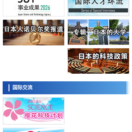
的具体对策
科学研究
大阪大学开发基于水氢键网络的温度预测新方法，AI从分子排列信息中
高精度解读
经济・社会
【AI法上篇】如何对“将人生交给AI”保持危机感——中央大学平野晋教
日本科学未来馆 科学交
授专访
流员
科学研究
庆应义塾大学阐明脑内“游击手”小胶质细胞包裹保护受损神经细胞的机
制，有望用于开发阿尔茨海默病等疾病疗法
科学研究
日本东北大学与横滨橡胶全球首次从纳米尺度揭示橡胶—黄铜粘接界面
劣化抑制机制，为提升轮胎安全性与耐久性的材料设计开辟道路
科学研究
近畿大学等发现植物染料“日本茜”的红色成分可抑制老化与炎症，有望
小岩井忠道
泷川 进
戴维
成为新型功能性材料
科学研究
国际交流
群马大学开发针对难治性癫痫的新型基因疗法，利用超小型GAD67启动
子抑制发作
科学研究
九州大学揭示夜间眼压升高机制：两种激素波动叠加所致
科学研究
东京都产技研采用新手法开发出可稳定工作至300℃的介电材料，已验
陈小牧
李鸥
安宁
证电容器可在汽车发动机等高温环境下工作