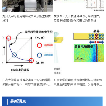
九州大学等利用电磁波高效热解生物质
横滨国立大开发融合AI的可伸缩器件，
材料
实现能够识别动作和形状的新系统
政策
日本科研费增设国际共同研究强化新类别，促进青年研究人员赴海外开
展研究
科学研究
广岛大学等全球首次实现不均匀的超导
东京大学成功直接观察到燃料电池固体
京都大学高效生成光的构成单元“光子”，可应用于量子计算机
间隙分布可视化，有望明确高温超导机
电解质内部的空间电荷层，为提升电池
科学研究
制
材料性能提供新的结构控制指针
开发出300亿年仅误差1秒的光晶格钟，构建网络将其打造为下一代社会
基础设施
最新消息
经济・社会