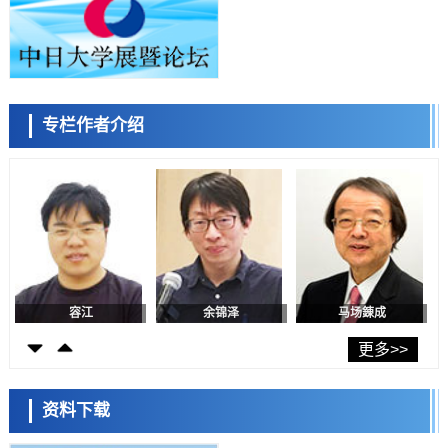
经济・社会
日本生成式AI使用者占比一年内翻倍，但与中美德仍有较大差距
政策
日本修订首都直下型地震紧急对策：目标为死亡人数至少减半，重点强
化火灾防控
科学研究
专栏作者介绍
福井大学发现细胞记忆过往并抑制反应的机制，阐明即便DNA相同反应
容江
余锦泽
马场錬成
迥异之谜
科学研究
神户大学确认口服癌症疫苗B440单药给药的安全性，在转移性尿路上皮
癌患者中开展临床试验
政策
日本发布《令和8年版科学技术与创新白皮书》，解读第七期基本计划
首年度政策方向
科学研究
东京大学发现可诱导细胞死亡的新型信使物质
日本科学未来馆 科学交
科学研究
流员
东京都健康长寿医疗中心跨器官揭示衰老过程中的糖链变化
更多>>
科学研究
产总研无需石油利用松脂制备石墨前驱体，可作为电池电极材料
资料下载
科学研究