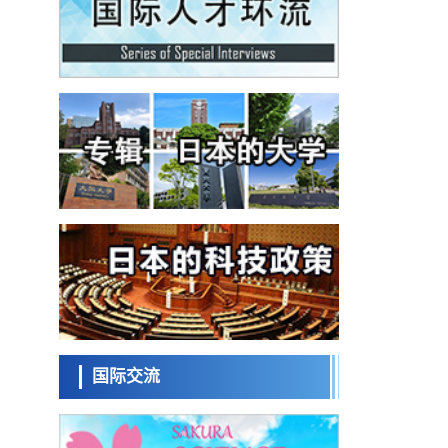
科学研究
为提升轮胎安全性与耐久性的材料设计开辟
道路
近畿大学等发现植物染料“日本茜”的红色成分
可抑制老化与炎症，有望成为新型功能性材
科学研究
料
群马大学开发针对难治性癫痫的新型基因疗
法，利用超小型GAD67启动子抑制发作
科学研究
九州大学揭示夜间眼压升高机制：两种激素
波动叠加所致
科学研究
东京都产技研采用新手法开发出可稳定工作
至300℃的介电材料，已验证电容器可在汽车
经济・社会
发动机等高温环境下工作
日本生成式AI使用者占比一年内翻倍，但与
中美德仍有较大差距
政策
日本修订首都直下型地震紧急对策：目标为
死亡人数至少减半，重点强化火灾防控
科学研究
福井大学发现细胞记忆过往并抑制反应的机
制，阐明即便DNA相同反应迥异之谜
国际交流
科学研究
神户大学确认口服癌症疫苗B440单药给药的
安全性，在转移性尿路上皮癌患者中开展临
政策
床试验