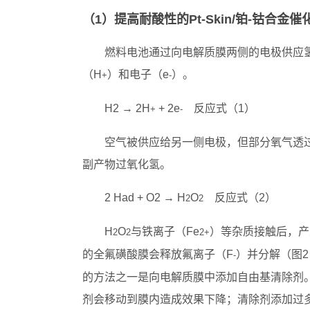
（1）提高耐酸性的Pt-Skin/铂‐钴合金催
燃料电池通过向电解质膜两侧的电极供应
（H
）和电子（e
）。
+
-
H2 → 2H
+ 2e
反应式（1）
+
-
空气被供应给另一侧电极，但部分氧气透过
副产物过氧化氢。
2 Had + O2 → H
O
反应式（2）
2
2
H
O
与铁离子（Fe
）等杂质接触后，产
2
2
2+
的全氟磺酸膜会释放氟离子（F
）并分解（图
-
的方法之一是向电解质膜中添加自由基清除剂
剂会移动到膜内造成效果下降；清除剂添加过