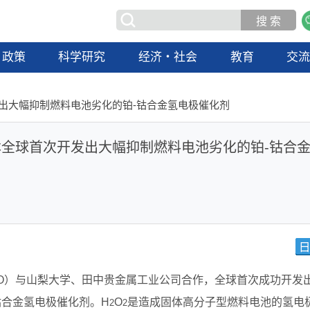
政策
科学研究
经济・社会
教育
交
出大幅抑制燃料电池劣化的铂‐钴合金氢电极催化剂
本全球首次开发出大幅抑制燃料电池劣化的铂‐钴合
DO）与山梨大学、田中贵金属工业公司合作，全球首次成功开发
钴合金氢电极催化剂。H
O
是造成固体高分子型燃料电池的氢电
2
2