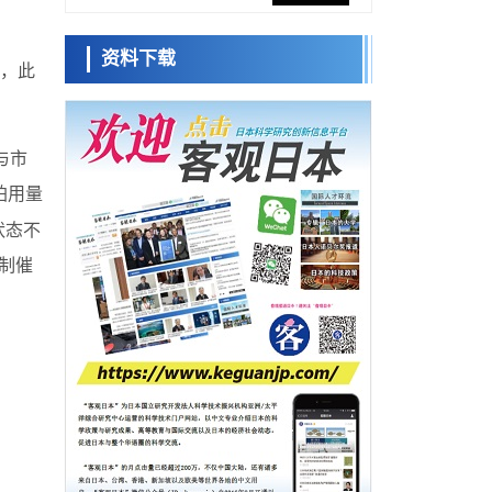
网络将其打造为下一代社会基础设施
经济・社会
资料下载
日本成立“以人为本AI联盟”——力争借助AI拓
，此
日本科学未
展社会公众创造力，依托产学合作推进研发
来馆 科学交
科学研究
流员
大阪大学开发出膜脂质可视化工具，使脂质
探针的高效开发成为可能
科学研究
与市
立教大学在试管内构建长链人工基因组DNA
铂用量
小岩井忠道
泷川 进
戴维
自我复制系统，有望实现携带大量基因的人
政策
工细胞
状态不
日本科研费增设国际共同研究强化新类别，
促进青年研究人员赴海外开展研究
试制催
科学研究
京都大学高效生成光的构成单元“光子”，可应
用于量子计算机
科学研究
开发出300亿年仅误差1秒的光晶格钟，构建
网络将其打造为下一代社会基础设施
经济・社会
日本成立“以人为本AI联盟”——力争借助AI拓
展社会公众创造力，依托产学合作推进研发
科学研究
大阪大学开发出膜脂质可视化工具，使脂质