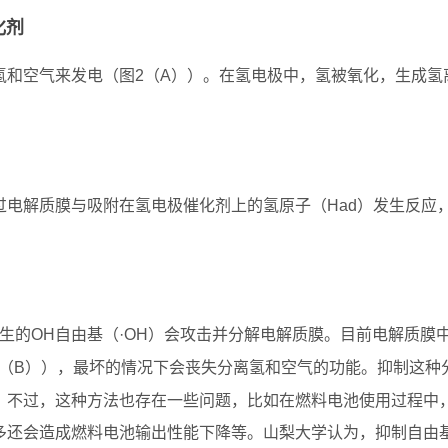
化剂
氢和空气来发电（图2（A））。在氢电极中，氢被氧化，生成氢
电解质膜与吸附在氢电极催化剂上的氢原子（Had）发生反应
生的OH自由基（·OH）会攻击并分解电解质膜。目前电解质膜
2（B）），最坏的情况下会丧失分离氢和空气的功能。抑制这种
。不过，这种方法也存在一些问题，比如在燃料电池使用过程中
多还会造成燃料电池输出性能下降等。山梨大学认为，抑制自由