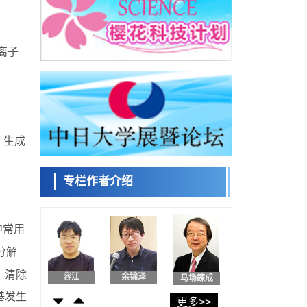
日本发布《令和8年版科学技术与创新白皮
书》，解读第七期基本计划首年度政策方向
科学研究
东京大学发现可诱导细胞死亡的新型信使物
日本科学未
离子
质
来馆 科学交
科学研究
流员
东京都健康长寿医疗中心跨器官揭示衰老过
程中的糖链变化
科学研究
产总研无需石油利用松脂制备石墨前驱体，
小岩井忠道
泷川 进
戴维
可作为电池电极材料
，生成
科学研究
东京大学和海上保安厅等发现南海海槽沿线
板块边界锁定状态存在区域差异
专栏作者介绍
政策
日本第2次医疗研究开发调整费，根据一线实
陈小牧
安宁
李鸥
际情况和需求分配99.3亿日元
科学研究
中常用
千叶大学鉴定出导致难治性疾病“肺高血压症”
恶化的蛋白质“MYL9/12”，会引发血管结构恶
分解
科学研究
化
京都大学高效生成光的构成单元“光子”，可应
，清除
容江
余锦泽
马场錬成
用于量子计算机
科学研究
基发生
更多>>
开发出300亿年仅误差1秒的光晶格钟，构建