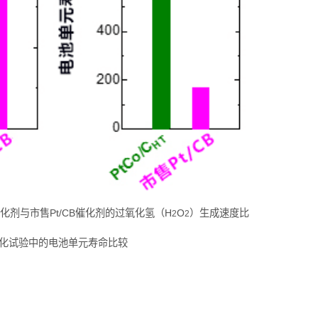
T催化剂与市售Pt/CB催化剂的过氧化氢（H
O
）生成速度比
2
2
劣化试验中的电池单元寿命比较