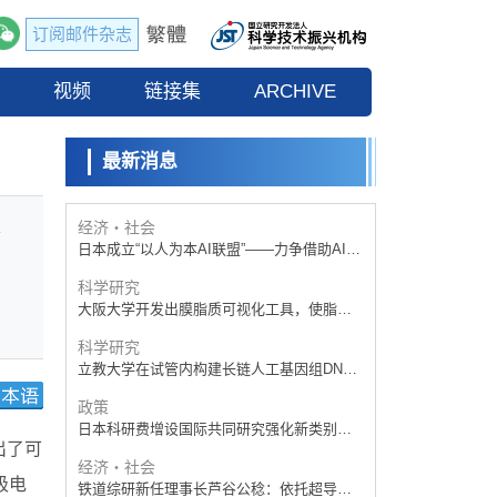
订阅邮件杂志
政策
日本科研费增设国际共同研究强化新类别，
流
视频
促进青年研究人员赴海外开展研究
链接集
ARCHIVE
科学研究
京都大学高效生成光的构成单元“光子”，可应
用于量子计算机
最新消息
科学研究
开发出300亿年仅误差1秒的光晶格钟，构建
网络将其打造为下一代社会基础设施
经济・社会
金
日本成立“以人为本AI联盟”——力争借助AI拓
展社会公众创造力，依托产学合作推进研发
科学研究
大阪大学开发出膜脂质可视化工具，使脂质
探针的高效开发成为可能
科学研究
立教大学在试管内构建长链人工基因组DNA
自我复制系统，有望实现携带大量基因的人
政策
工细胞
日本科研费增设国际共同研究强化新类别，
出了可
促进青年研究人员赴海外开展研究
经济・社会
极电
铁道综研新任理事长芦谷公稔：依托超导和