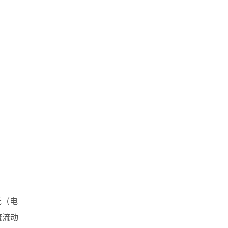
元（电
流流动