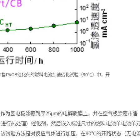
和市售Pt/CB催化剂的燃料电池加速劣化试验（90℃）中，开
化剂作为氢电极涂覆到厚25μm的电解质膜上，并在空气极涂覆市售
颗粒，进行热处理）催化剂，然后嵌入标准尺寸的燃料电池单电池单
该试验方法是对反应气体进行加压，在90℃的开路状态（无电