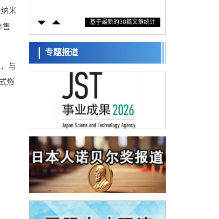
防灾等核心优势服务社会
金纳米
科学研究
基于最新的30篇文章统计
东京大学通过叶绿体基因组编辑技术强化碳
市售
固定酶，成功提高光合作用能力与生产力
科学研究
藤田医科大学等成功鉴定出非结核分枝杆菌
专题报道
生存的必需基因，首次揭示该基因的必要性
经济・社会
现，与
因菌株而异
【AI法下篇】如何应对AI的不可控性——中
式燃
央大学平野晋教授专访
科学研究
日本学术会议：为保持土壤健康应采取哪些
措施？探讨土壤保护与强化的具体对策
科学研究
大阪大学开发基于水氢键网络的温度预测新
方法，AI从分子排列信息中高精度解读
经济・社会
【AI法上篇】如何对“将人生交给AI”保持危机
感——中央大学平野晋教授专访
科学研究
庆应义塾大学阐明脑内“游击手”小胶质细胞包
裹保护受损神经细胞的机制，有望用于开发
科学研究
阿尔茨海默病等疾病疗法
日本东北大学与横滨橡胶全球首次从纳米尺
度揭示橡胶—黄铜粘接界面劣化抑制机制，