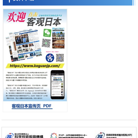
科学研究
产总研无需石油利用松脂制备石墨前驱体，可作为电池电极材料
日本科学未来馆 科学交
科学研究
流员
东京大学和海上保安厅等发现南海海槽沿线板块边界锁定状态存在区域
差异
政策
日本第2次医疗研究开发调整费，根据一线实际情况和需求分配99.3亿
日元
科学研究
千叶大学鉴定出导致难治性疾病“肺高血压症”恶化的蛋白质“MYL9/12”，
会引发血管结构恶化
小岩井忠道
泷川 进
戴维
科学研究
京都大学高效生成光的构成单元“光子”，可应用于量子计算机
科学研究
开发出300亿年仅误差1秒的光晶格钟，构建网络将其打造为下一代社会
基础设施
经济・社会
日本成立“以人为本AI联盟”——力争借助AI拓展社会公众创造力，依托
产学合作推进研发
科学研究
大阪大学开发出膜脂质可视化工具，使脂质探针的高效开发成为可能