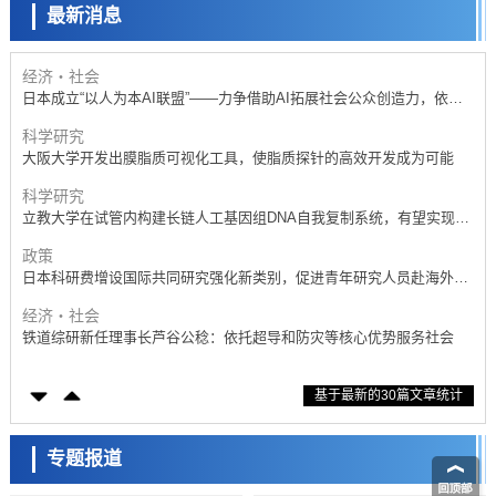
最新消息
科学研究
开发出300亿年仅误差1秒的光晶格钟，构建网络将其打造为下一代社会
基础设施
经济・社会
日本成立“以人为本AI联盟”——力争借助AI拓展社会公众创造力，依托
产学合作推进研发
科学研究
大阪大学开发出膜脂质可视化工具，使脂质探针的高效开发成为可能
科学研究
立教大学在试管内构建长链人工基因组DNA自我复制系统，有望实现携
带大量基因的人工细胞
政策
日本科研费增设国际共同研究强化新类别，促进青年研究人员赴海外开
展研究
经济・社会
铁道综研新任理事长芦谷公稔：依托超导和防灾等核心优势服务社会
科学研究
基于最新的30篇文章统计
东京大学通过叶绿体基因组编辑技术强化碳固定酶，成功提高光合作用
能力与生产力
科学研究
藤田医科大学等成功鉴定出非结核分枝杆菌生存的必需基因，首次揭示
专题报道
该基因的必要性因菌株而异
经济・社会