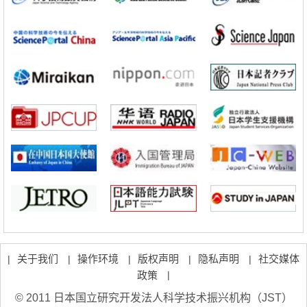
科学研究
立教大学在试管内构建长链人工基因组DNA自我复制系统，有望实现携
带大量基因的人工细胞
政策
日本科研费增设国际共同研究强化新类别，促进青年研究人员赴海外开
展研究
科学研究
京都大学高效生成光的构成单元“光子”，可应用于量子计算机
科学研究
开发出300亿年仅误差1秒的光晶格钟，构建网络将其打造为下一代社会
基础设施
经济・社会
日本成立“以人为本AI联盟”——力争借助AI拓展社会公众创造力，依托
产学合作推进研发
科学研究
大阪大学开发出膜脂质可视化工具，使脂质探针的高效开发成为可能
科学研究
立教大学在试管内构建长链人工基因组DNA自我复制系统，有望实现携
带大量基因的人工细胞
关于我们
操作环境
版权声明
隐私声明
社交媒体
|
|
|
|
|
政策
|
© 2011 日本国立研究开发法人科学技术振兴机构（JST）