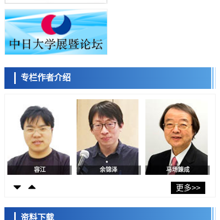
九州大学揭示夜间眼压升高机制：两种激素波动叠加所致
小岩井忠道
泷川 进
戴维
科学研究
东京都产技研采用新手法开发出可稳定工作至300℃的介电材料，已验
证电容器可在汽车发动机等高温环境下工作
经济・社会
日本生成式AI使用者占比一年内翻倍，但与中美德仍有较大差距
政策
专栏作者介绍
日本修订首都直下型地震紧急对策：目标为死亡人数至少减半，重点强
陈小牧
李鸥
安宁
化火灾防控
科学研究
福井大学发现细胞记忆过往并抑制反应的机制，阐明即便DNA相同反应
迥异之谜
科学研究
神户大学确认口服癌症疫苗B440单药给药的安全性，在转移性尿路上皮
癌患者中开展临床试验
政策
日本发布《令和8年版科学技术与创新白皮书》，解读第七期基本计划
首年度政策方向
容江
余锦泽
马场錬成
科学研究
东京大学发现可诱导细胞死亡的新型信使物质
更多>>
科学研究
东京都健康长寿医疗中心跨器官揭示衰老过程中的糖链变化
资料下载