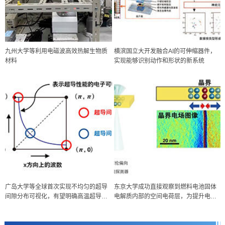
九州大学等利用电磁波高效热解生物质
横滨国立大开发融合AI的可伸缩器件，
材料
实现能够识别动作和形状的新系统
政策
广岛大学等全球首次实现不均匀的超导
东京大学成功直接观察到燃料电池固体
日本科研费增设国际共同研究强化新类别，促进青年研究人员赴海外开
间隙分布可视化，有望明确高温超导机
电解质内部的空间电荷层，为提升电池
展研究
科学研究
制
材料性能提供新的结构控制指针
京都大学高效生成光的构成单元“光子”，可应用于量子计算机