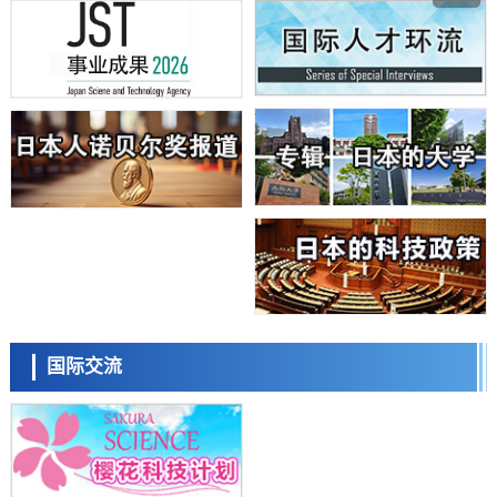
【AI法下篇】如何应对AI的不可控性——中央大学平野晋教授专访
科学研究
日本学术会议：为保持土壤健康应采取哪些措施？探讨土壤保护与强化
的具体对策
科学研究
大阪大学开发基于水氢键网络的温度预测新方法，AI从分子排列信息中
高精度解读
经济・社会
【AI法上篇】如何对“将人生交给AI”保持危机感——中央大学平野晋教
授专访
科学研究
庆应义塾大学阐明脑内“游击手”小胶质细胞包裹保护受损神经细胞的机
制，有望用于开发阿尔茨海默病等疾病疗法
科学研究
日本东北大学与横滨橡胶全球首次从纳米尺度揭示橡胶—黄铜粘接界面
日本科学未来馆 科学交
劣化抑制机制，为提升轮胎安全性与耐久性的材料设计开辟道路
流员
科学研究
国际交流
近畿大学等发现植物染料“日本茜”的红色成分可抑制老化与炎症，有望
成为新型功能性材料
科学研究
群马大学开发针对难治性癫痫的新型基因疗法，利用超小型GAD67启动
子抑制发作
科学研究