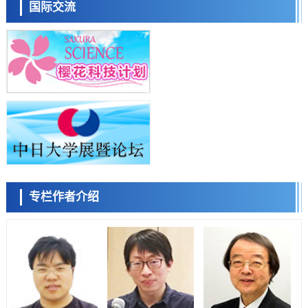
流员
科学研究
国际交流
近畿大学等发现植物染料“日本茜”的红色成分可抑制老化与炎症，有望
成为新型功能性材料
科学研究
群马大学开发针对难治性癫痫的新型基因疗法，利用超小型GAD67启动
子抑制发作
科学研究
九州大学揭示夜间眼压升高机制：两种激素波动叠加所致
小岩井忠道
泷川 进
戴维
科学研究
东京都产技研采用新手法开发出可稳定工作至300℃的介电材料，已验
证电容器可在汽车发动机等高温环境下工作
经济・社会
日本生成式AI使用者占比一年内翻倍，但与中美德仍有较大差距
政策
专栏作者介绍
日本修订首都直下型地震紧急对策：目标为死亡人数至少减半，重点强
陈小牧
李鸥
安宁
化火灾防控
科学研究
福井大学发现细胞记忆过往并抑制反应的机制，阐明即便DNA相同反应
迥异之谜
科学研究
神户大学确认口服癌症疫苗B440单药给药的安全性，在转移性尿路上皮
癌患者中开展临床试验
政策