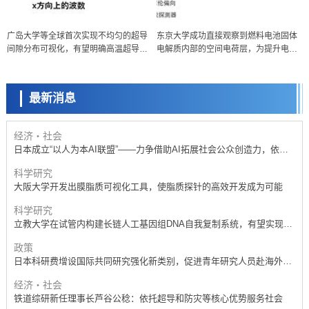
政策
广岛大学等全球首次实现不均匀的超导
东京大学成功直接观察到燃料电池固体
日本科研费增设国际共同研究强化新类别，促进青年研究人员赴海外开
间隙分布可视化，有望明确高温超导机
电解质内部的空间电荷层，为提升电池
展研究
科学研究
制
材料性能提供新的结构控制指针
京都大学高效生成光的构成单元“光子”，可应用于量子计算机
最新消息
科学研究
开发出300亿年仅误差1秒的光晶格钟，构建网络将其打造为下一代社会
基础设施
经济・社会
日本成立“以人为本AI联盟”——力争借助AI拓展社会公众创造力，依托
产学合作推进研发
科学研究
大阪大学开发出膜脂质可视化工具，使脂质探针的高效开发成为可能
科学研究
立教大学在试管内构建长链人工基因组DNA自我复制系统，有望实现携
带大量基因的人工细胞
政策
日本科研费增设国际共同研究强化新类别，促进青年研究人员赴海外开
展研究
经济・社会
铁道综研新任理事长芦谷公稔：依托超导和防灾等核心优势服务社会