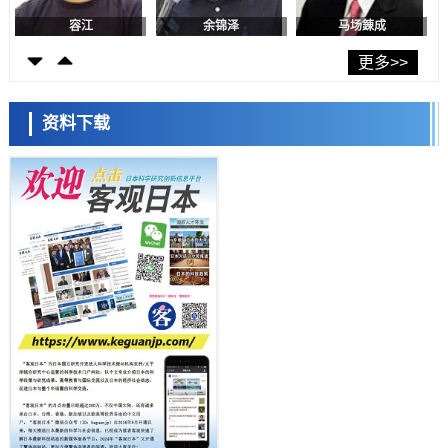
日本发布《令和8年版科学技术与创新白皮书》，解读第七期基本计划
首年度政策方向
容江
余锦泽
马场錬成
科学研究
东京大学发现可诱导细胞死亡的新型信使物质
更多>>
科学研究
东京都健康长寿医疗中心跨器官揭示衰老过程中的糖链变化
资料下载
科学研究
产总研无需石油利用松脂制备石墨前驱体，可作为电池电极材料
日本科学未来馆 科学交
科学研究
流员
东京大学和海上保安厅等发现南海海槽沿线板块边界锁定状态存在区域
差异
政策
日本第2次医疗研究开发调整费，根据一线实际情况和需求分配99.3亿
日元
科学研究
千叶大学鉴定出导致难治性疾病“肺高血压症”恶化的蛋白质“MYL9/12”，
会引发血管结构恶化
小岩井忠道
泷川 进
戴维
科学研究
京都大学高效生成光的构成单元“光子”，可应用于量子计算机
科学研究
开发出300亿年仅误差1秒的光晶格钟，构建网络将其打造为下一代社会