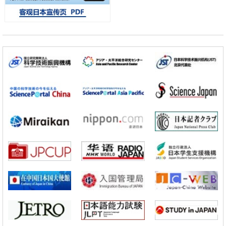
基础设施
经济・社会
日本成立“以人为本AI联盟”——力争借助AI拓展社会公众创造力，依托
产学合作推进研发
科学研究
大阪大学开发出膜脂质可视化工具，使脂质探针的高效开发成为可能
科学研究
立教大学在试管内构建长链人工基因组DNA自我复制系统，有望实现携
带大量基因的人工细胞
政策
日本科研费增设国际共同研究强化新类别，促进青年研究人员赴海外开
展研究
科学研究
京都大学高效生成光的构成单元“光子”，可应用于量子计算机
科学研究
开发出300亿年仅误差1秒的光晶格钟，构建网络将其打造为下一代社会
基础设施
经济・社会
日本成立“以人为本AI联盟”——力争借助AI拓展社会公众创造力，依托
产学合作推进研发
科学研究
大阪大学开发出膜脂质可视化工具，使脂质探针的高效开发成为可能