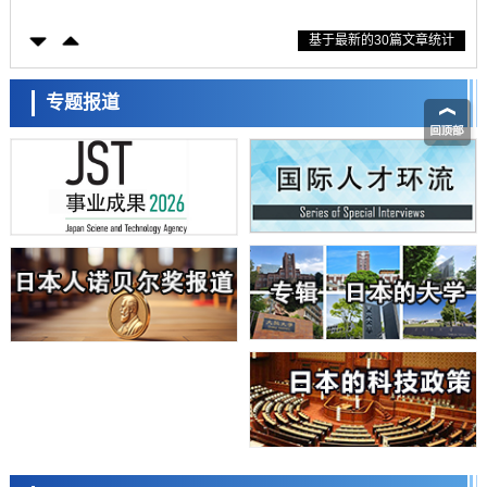
科学研究
基于最新的30篇文章统计
东京大学通过叶绿体基因组编辑技术强化碳固定酶，成功提高光合作用
能力与生产力
科学研究
藤田医科大学等成功鉴定出非结核分枝杆菌生存的必需基因，首次揭示
专题报道
该基因的必要性因菌株而异
经济・社会
【AI法下篇】如何应对AI的不可控性——中央大学平野晋教授专访
科学研究
日本学术会议：为保持土壤健康应采取哪些措施？探讨土壤保护与强化
的具体对策
科学研究
大阪大学开发基于水氢键网络的温度预测新方法，AI从分子排列信息中
高精度解读
经济・社会
【AI法上篇】如何对“将人生交给AI”保持危机感——中央大学平野晋教
授专访
科学研究
庆应义塾大学阐明脑内“游击手”小胶质细胞包裹保护受损神经细胞的机
制，有望用于开发阿尔茨海默病等疾病疗法
科学研究
日本东北大学与横滨橡胶全球首次从纳米尺度揭示橡胶—黄铜粘接界面
日本科学未来馆 科学交
劣化抑制机制，为提升轮胎安全性与耐久性的材料设计开辟道路