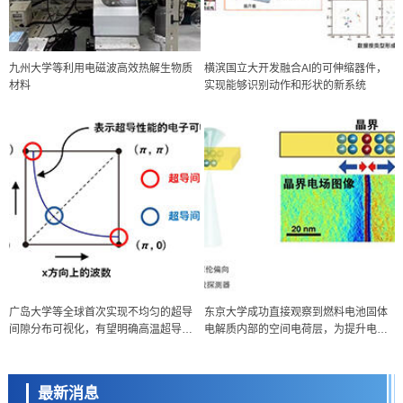
九州大学等利用电磁波高效热解生物质
横滨国立大开发融合AI的可伸缩器件，
材料
实现能够识别动作和形状的新系统
政策
广岛大学等全球首次实现不均匀的超导
东京大学成功直接观察到燃料电池固体
日本科研费增设国际共同研究强化新类别，促进青年研究人员赴海外开
间隙分布可视化，有望明确高温超导机
电解质内部的空间电荷层，为提升电池
展研究
科学研究
制
材料性能提供新的结构控制指针
京都大学高效生成光的构成单元“光子”，可应用于量子计算机
最新消息
科学研究