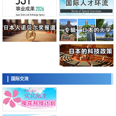
科学研究
日本学术会议：为保持土壤健康应采取哪些措施？探讨土壤保护与强化
的具体对策
科学研究
大阪大学开发基于水氢键网络的温度预测新方法，AI从分子排列信息中
高精度解读
经济・社会
【AI法上篇】如何对“将人生交给AI”保持危机感——中央大学平野晋教
授专访
科学研究
庆应义塾大学阐明脑内“游击手”小胶质细胞包裹保护受损神经细胞的机
制，有望用于开发阿尔茨海默病等疾病疗法
科学研究
日本东北大学与横滨橡胶全球首次从纳米尺度揭示橡胶—黄铜粘接界面
日本科学未来馆 科学交
劣化抑制机制，为提升轮胎安全性与耐久性的材料设计开辟道路
流员
科学研究
国际交流
近畿大学等发现植物染料“日本茜”的红色成分可抑制老化与炎症，有望
成为新型功能性材料
科学研究
群马大学开发针对难治性癫痫的新型基因疗法，利用超小型GAD67启动
子抑制发作
科学研究
九州大学揭示夜间眼压升高机制：两种激素波动叠加所致
小岩井忠道
泷川 进
戴维