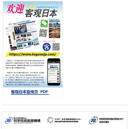
产总研无需石油利用松脂制备石墨前驱体，可作为电池电极材料
日本科学未来馆 科学交
科学研究
流员
东京大学和海上保安厅等发现南海海槽沿线板块边界锁定状态存在区域
差异
政策
日本第2次医疗研究开发调整费，根据一线实际情况和需求分配99.3亿
日元
科学研究
千叶大学鉴定出导致难治性疾病“肺高血压症”恶化的蛋白质“MYL9/12”，
会引发血管结构恶化
小岩井忠道
泷川 进
戴维
科学研究
京都大学高效生成光的构成单元“光子”，可应用于量子计算机
科学研究
开发出300亿年仅误差1秒的光晶格钟，构建网络将其打造为下一代社会
基础设施
经济・社会
日本成立“以人为本AI联盟”——力争借助AI拓展社会公众创造力，依托
产学合作推进研发
科学研究
大阪大学开发出膜脂质可视化工具，使脂质探针的高效开发成为可能
科学研究
立教大学在试管内构建长链人工基因组DNA自我复制系统，有望实现携