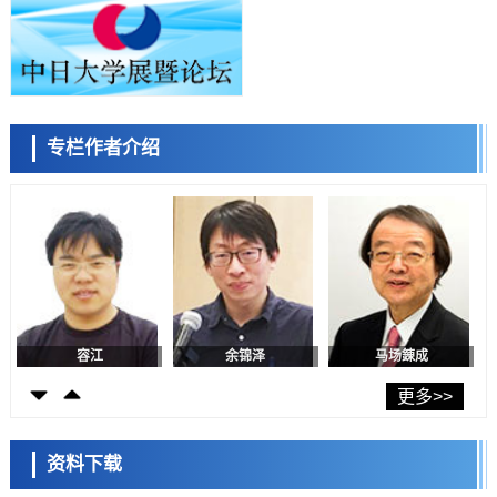
科学研究
东京都产技研采用新手法开发出可稳定工作至300℃的介电材料，已验
证电容器可在汽车发动机等高温环境下工作
经济・社会
日本生成式AI使用者占比一年内翻倍，但与中美德仍有较大差距
政策
专栏作者介绍
日本修订首都直下型地震紧急对策：目标为死亡人数至少减半，重点强
陈小牧
李鸥
安宁
化火灾防控
科学研究
福井大学发现细胞记忆过往并抑制反应的机制，阐明即便DNA相同反应
迥异之谜
科学研究
神户大学确认口服癌症疫苗B440单药给药的安全性，在转移性尿路上皮
癌患者中开展临床试验
政策
日本发布《令和8年版科学技术与创新白皮书》，解读第七期基本计划
首年度政策方向
容江
余锦泽
马场錬成
科学研究
东京大学发现可诱导细胞死亡的新型信使物质
更多>>
科学研究
东京都健康长寿医疗中心跨器官揭示衰老过程中的糖链变化
资料下载
科学研究