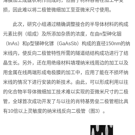
薄膜加工成盘状制作而成的，但由于材料容易在加工中受
损，因此难以将二极管微细加工至亚微米尺寸使用。
此次，研究小组通过精确调整接合的半导体材料的构成
元素比例（组成）及所添加杂质的浓度，在由n型砷化铟
（InAs）和p型锑砷化镓（GaAsSb）构成的直径150nm的纳
米线内，使反向二极管特性所需的隧道结结构成功进行了结
晶生长。另外，还在用绝缘材料填埋纳米线周边的加工以及
用金属在线两端形成电极膜的加工中，应用了能在不损坏纳
米线的情况下进行安装的新技术。由此，可以形成利用以往
的化合物半导体微细加工技术难以实现的亚微米尺寸的二极
管，全球首次成功开发了与以往的肖特基势垒二极管相比具
有10倍以上灵敏度的纳米线反向二极管（图3）。