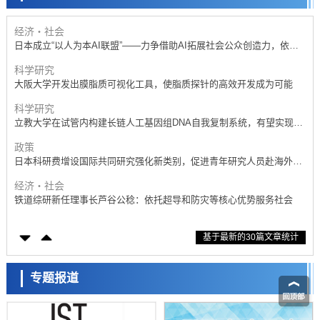
开发出300亿年仅误差1秒的光晶格钟，构建网络将其打造为下一代社会
基础设施
经济・社会
日本成立“以人为本AI联盟”——力争借助AI拓展社会公众创造力，依托
产学合作推进研发
科学研究
大阪大学开发出膜脂质可视化工具，使脂质探针的高效开发成为可能
科学研究
立教大学在试管内构建长链人工基因组DNA自我复制系统，有望实现携
带大量基因的人工细胞
政策
日本科研费增设国际共同研究强化新类别，促进青年研究人员赴海外开
展研究
经济・社会
铁道综研新任理事长芦谷公稔：依托超导和防灾等核心优势服务社会
科学研究
基于最新的30篇文章统计
东京大学通过叶绿体基因组编辑技术强化碳固定酶，成功提高光合作用
能力与生产力
科学研究
藤田医科大学等成功鉴定出非结核分枝杆菌生存的必需基因，首次揭示
专题报道
该基因的必要性因菌株而异
经济・社会
【AI法下篇】如何应对AI的不可控性——中央大学平野晋教授专访