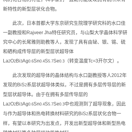
新特性的新型层状化合物。
此次，日本首都大学东京研究生院理学研究科的水口佳
一副教授和Rajveer Jha特任研究员，与山梨大学晶体科学研
究中心的长尾雅则助教等人，发现了具有由铋、银、锡、硫
和硒构成传导层的新型层状超导体
La
O
Bi
Ag
Sn
S
Se
（转变温度Tc=3开尔文）。
2
2
3
0.6
0.4
5.7
0.3
此次发现的超导体的晶体结构与水口副教授等人2012年
发现的BiS
系层状超导体类似，不过是拥有多层传导层的新
2
型层状超导体。由于在拥有多层传导层的
La
O
Bi
Ag
Sn
S
Se
中也观测到了超导现象，因此
2
2
3
0.6
0.4
5.7
0.3
与作为超导体和热电转换材料研究的BiS
系层状化合物一
2
样，有望以本研究为出发点，开发出新型超导体和新型热电