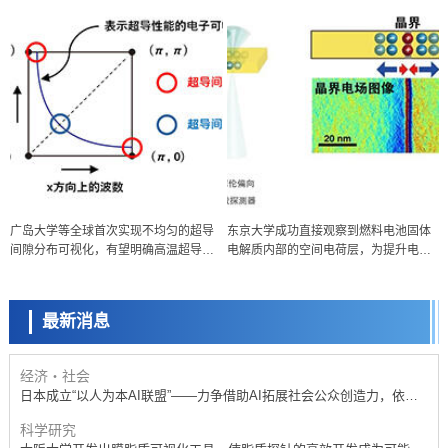
政策
日本科研费增设国际共同研究强化新类别，促进青年研究人员赴海外开
展研究
科学研究
广岛大学等全球首次实现不均匀的超导
东京大学成功直接观察到燃料电池固体
京都大学高效生成光的构成单元“光子”，可应用于量子计算机
间隙分布可视化，有望明确高温超导机
电解质内部的空间电荷层，为提升电池
科学研究
制
材料性能提供新的结构控制指针
开发出300亿年仅误差1秒的光晶格钟，构建网络将其打造为下一代社会
基础设施
最新消息
经济・社会
日本成立“以人为本AI联盟”——力争借助AI拓展社会公众创造力，依托
产学合作推进研发
科学研究
大阪大学开发出膜脂质可视化工具，使脂质探针的高效开发成为可能
科学研究