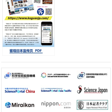
千叶大学鉴定出导致难治性疾病“肺高血压症”恶化的蛋白质“MYL9/12”，
会引发血管结构恶化
科学研究
京都大学高效生成光的构成单元“光子”，可应用于量子计算机
科学研究
开发出300亿年仅误差1秒的光晶格钟，构建网络将其打造为下一代社会
基础设施
经济・社会
日本成立“以人为本AI联盟”——力争借助AI拓展社会公众创造力，依托
产学合作推进研发
科学研究
大阪大学开发出膜脂质可视化工具，使脂质探针的高效开发成为可能
科学研究
立教大学在试管内构建长链人工基因组DNA自我复制系统，有望实现携
带大量基因的人工细胞
政策
日本科研费增设国际共同研究强化新类别，促进青年研究人员赴海外开
展研究
科学研究
京都大学高效生成光的构成单元“光子”，可应用于量子计算机
科学研究
开发出300亿年仅误差1秒的光晶格钟，构建网络将其打造为下一代社会