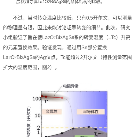
层状超导体La
O
Bi
AgS
的晶体结构的比较。
2
2
3
6
不过，当时转变温度比较低，只有0.5开尔文，可以测量
的物理量有限，因此未能讨论超导转变的细节。此次，研究
小组验证了旨在使La
O
Bi
AgS
系的转变温度（=Tc）升高
2
2
3
6
的元素置换效果。验证发现，通过用Sn部分置换
La
O
Bi
AgS
的Ag位点，Tc能超过2开尔文（特性测量范围
2
2
3
6
扩大的温度范围，图2）。