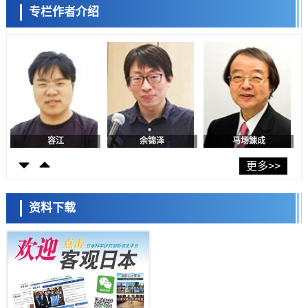
科学研究
专栏作者介绍
福井大学发现细胞记忆过往并抑制反应的机制，阐明即便DNA相同反应
迥异之谜
科学研究
神户大学确认口服癌症疫苗B440单药给药的安全性，在转移性尿路上皮
容江
余锦泽
马场錬成
癌患者中开展临床试验
政策
日本发布《令和8年版科学技术与创新白皮书》，解读第七期基本计划
首年度政策方向
科学研究
东京大学发现可诱导细胞死亡的新型信使物质
科学研究
东京都健康长寿医疗中心跨器官揭示衰老过程中的糖链变化
更多>>
日本科学未来馆 科学交
流员
科学研究
产总研无需石油利用松脂制备石墨前驱体，可作为电池电极材料
资料下载
科学研究
东京大学和海上保安厅等发现南海海槽沿线板块边界锁定状态存在区域
差异
政策
日本第2次医疗研究开发调整费，根据一线实际情况和需求分配99.3亿
小岩井忠道
泷川 进
戴维
日元
科学研究