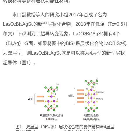
转换材料等多种层状功能性材料。
水口副教授等人的研究小组2017年合成了名为
La
O
Bi
AgS
的新型层状化合物，2018年在低温（Tc=0.5开
2
2
3
6
尔文）下观测到了超导转变现象。La
O
Bi
AgS
拥有4个
2
2
3
6
（Bi,Ag）-S面，如果将图中的BiS
系层状化合物LaOBiS
视
2
2
为双层型，则La
O
Bi
AgS
就是可以称为4层型的新型层状
2
2
3
6
超导体（图1）。
图1：双层型（BiS
系）层状化合物的晶体结构与4层型
2