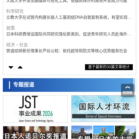
立教大学在试管内构建长链人工基因组DNA自我复制系统，有望实现携
带大量基因的人工细胞
政策
日本科研费增设国际共同研究强化新类别，促进青年研究人员赴海外开
展研究
经济・社会
铁道综研新任理事长芦谷公稔：依托超导和防灾等核心优势服务社会
科学研究
东京大学通过叶绿体基因组编辑技术强化碳固定酶，成功提高光合作用
能力与生产力
科学研究
基于最新的30篇文章统计
藤田医科大学等成功鉴定出非结核分枝杆菌生存的必需基因，首次揭示
该基因的必要性因菌株而异
经济・社会
【AI法下篇】如何应对AI的不可控性——中央大学平野晋教授专访
专题报道
科学研究
日本学术会议：为保持土壤健康应采取哪些措施？探讨土壤保护与强化
的具体对策
科学研究
大阪大学开发基于水氢键网络的温度预测新方法，AI从分子排列信息中
高精度解读
经济・社会
【AI法上篇】如何对“将人生交给AI”保持危机感——中央大学平野晋教