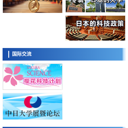
授专访
科学研究
庆应义塾大学阐明脑内“游击手”小胶质细胞包裹保护受损神经细胞的机
日本科学未来馆 科学交
制，有望用于开发阿尔茨海默病等疾病疗法
流员
科学研究
日本东北大学与横滨橡胶全球首次从纳米尺度揭示橡胶—黄铜粘接界面
劣化抑制机制，为提升轮胎安全性与耐久性的材料设计开辟道路
科学研究
近畿大学等发现植物染料“日本茜”的红色成分可抑制老化与炎症，有望
成为新型功能性材料
科学研究
国际交流
群马大学开发针对难治性癫痫的新型基因疗法，利用超小型GAD67启动
小岩井忠道
泷川 进
戴维
子抑制发作
科学研究
九州大学揭示夜间眼压升高机制：两种激素波动叠加所致
科学研究
东京都产技研采用新手法开发出可稳定工作至300℃的介电材料，已验
证电容器可在汽车发动机等高温环境下工作
经济・社会
日本生成式AI使用者占比一年内翻倍，但与中美德仍有较大差距
陈小牧
李鸥
安宁
政策
日本修订首都直下型地震紧急对策：目标为死亡人数至少减半，重点强
化火灾防控