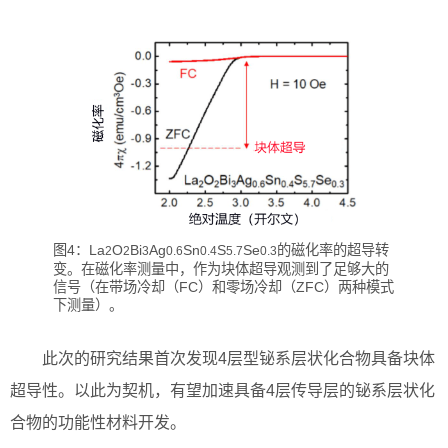
图4：La
O
Bi
Ag
Sn
S
Se
的磁化率的超导转
2
2
3
0.6
0.4
5.7
0.3
变。在磁化率测量中，作为块体超导观测到了足够大的
信号（在带场冷却（FC）和零场冷却（ZFC）两种模式
下测量）。
此次的研究结果首次发现4层型铋系层状化合物具备块体
超导性。以此为契机，有望加速具备4层传导层的铋系层状化
合物的功能性材料开发。