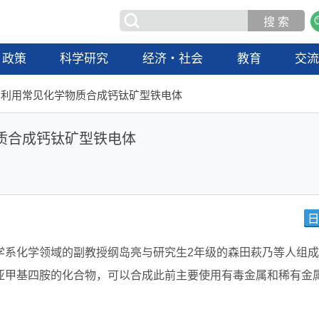
政策
科学研究
经济・社会
教育
交
本利用常见化学物质合成钙钛矿型铁电体
质合成钙钛矿型铁电体
学系化学领域的副教授纲岛亮与研究生2年级的森田萩乃等人组成
亚甲基四胺的化合物，可以合成此前主要使用有毒金属和稀有金