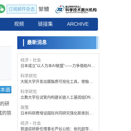
订阅邮件杂志
政策
日本科研费增设国际共同研究强化新类别，
流
视频
促进青年研究人员赴海外开展研究
链接集
ARCHIVE
科学研究
京都大学高效生成光的构成单元“光子”，可应
用于量子计算机
最新消息
科学研究
开发出300亿年仅误差1秒的光晶格钟，构建
网络将其打造为下一代社会基础设施
经济・社会
日本成立“以人为本AI联盟”——力争借助AI拓
展社会公众创造力，依托产学合作推进研发
科学研究
大阪大学开发出膜脂质可视化工具，使脂质
探针的高效开发成为可能
科学研究
立教大学在试管内构建长链人工基因组DNA
自我复制系统，有望实现携带大量基因的人
的研
政策
工细胞
属的铁
日本科研费增设国际共同研究强化新类别，
促进青年研究人员赴海外开展研究
经济・社会
铁道综研新任理事长芦谷公稔：依托超导和