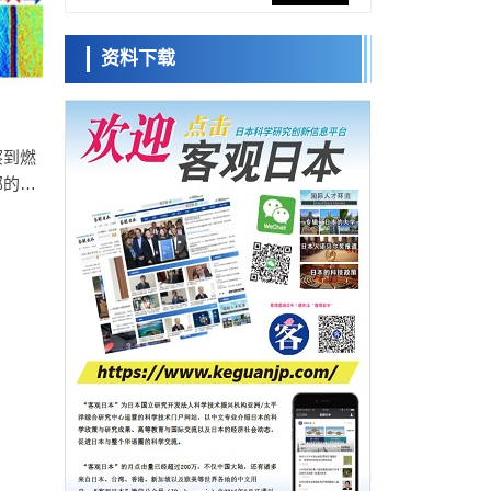
网络将其打造为下一代社会基础设施
经济・社会
资料下载
日本成立“以人为本AI联盟”——力争借助AI拓
日本科学未
展社会公众创造力，依托产学合作推进研发
来馆 科学交
科学研究
流员
大阪大学开发出膜脂质可视化工具，使脂质
探针的高效开发成为可能
科学研究
察到燃
立教大学在试管内构建长链人工基因组DNA
部的空
小岩井忠道
泷川 进
戴维
自我复制系统，有望实现携带大量基因的人
池材料
政策
工细胞
制指针
日本科研费增设国际共同研究强化新类别，
促进青年研究人员赴海外开展研究
科学研究
京都大学高效生成光的构成单元“光子”，可应
用于量子计算机
科学研究
开发出300亿年仅误差1秒的光晶格钟，构建
网络将其打造为下一代社会基础设施
经济・社会
日本成立“以人为本AI联盟”——力争借助AI拓
展社会公众创造力，依托产学合作推进研发
科学研究
大阪大学开发出膜脂质可视化工具，使脂质