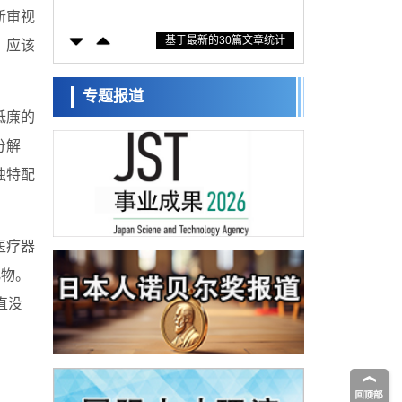
防灾等核心优势服务社会
新审视
科学研究
基于最新的30篇文章统计
东京大学通过叶绿体基因组编辑技术强化碳
，应该
固定酶，成功提高光合作用能力与生产力
科学研究
藤田医科大学等成功鉴定出非结核分枝杆菌
专题报道
生存的必需基因，首次揭示该基因的必要性
低廉的
经济・社会
因菌株而异
【AI法下篇】如何应对AI的不可控性——中
分解
央大学平野晋教授专访
科学研究
独特配
日本学术会议：为保持土壤健康应采取哪些
措施？探讨土壤保护与强化的具体对策
科学研究
大阪大学开发基于水氢键网络的温度预测新
医疗器
方法，AI从分子排列信息中高精度解读
经济・社会
化物。
【AI法上篇】如何对“将人生交给AI”保持危机
感——中央大学平野晋教授专访
直没
科学研究
庆应义塾大学阐明脑内“游击手”小胶质细胞包
裹保护受损神经细胞的机制，有望用于开发
科学研究
阿尔茨海默病等疾病疗法
日本东北大学与横滨橡胶全球首次从纳米尺
度揭示橡胶—黄铜粘接界面劣化抑制机制，