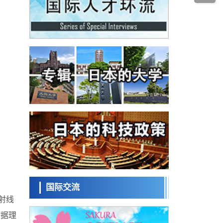
科学研究
为提升轮胎安全性与耐久性的材料设计开辟
道路
近畿大学等发现植物染料“日本茜”的红色成分
可抑制老化与炎症，有望成为新型功能性材
科学研究
料
群马大学开发针对难治性癫痫的新型基因疗
法，利用超小型GAD67启动子抑制发作
科学研究
九州大学揭示夜间眼压升高机制：两种激素
波动叠加所致
科学研究
东京都产技研采用新手法开发出可稳定工作
至300℃的介电材料，已验证电容器可在汽车
经济・社会
发动机等高温环境下工作
日本生成式AI使用者占比一年内翻倍，但与
中美德仍有较大差距
政策
日本修订首都直下型地震紧急对策：目标为
死亡人数至少减半，重点强化火灾防控
科学研究
福井大学发现细胞记忆过往并抑制反应的机
制，阐明即便DNA相同反应迥异之谜
国际交流
科学研究
射线
神户大学确认口服癌症疫苗B440单药给药的
安全性，在转移性尿路上皮癌患者中开展临
根据理
政策
床试验