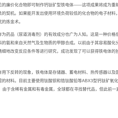
见的廉价化合物即可制作钙钛矿型铁电体——这项成果将成为重
法的契机。如果能开发出使用环境负荷较低的化合物的电子材料
代的炼金术。
作为药品（尿道消毒剂）的有效成分也广为人知。这是一种价格
料的氨和来自天然气及生物质的甲醇合成。以前由于其容易酸化
精细地改变反应条件等进行研究，成功发现了可以获得铁电体的
作用下反转的现象，铁电体是存储器、蓄电材料、热传感器以及
的材料。目前主要使用钛酸钡和锆钛酸铅等ABX3型钙钛矿氧
质。由于含稀有金属和有毒金属，全球都在寻找替代品，但此前一