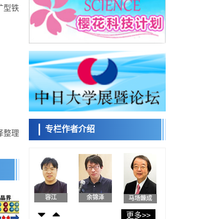
日本发布《令和8年版科学技术与创新白皮
矿型铁
书》，解读第七期基本计划首年度政策方向
科学研究
东京大学发现可诱导细胞死亡的新型信使物
日本科学未
质
来馆 科学交
科学研究
流员
东京都健康长寿医疗中心跨器官揭示衰老过
程中的糖链变化
科学研究
产总研无需石油利用松脂制备石墨前驱体，
小岩井忠道
泷川 进
戴维
可作为电池电极材料
科学研究
东京大学和海上保安厅等发现南海海槽沿线
板块边界锁定状态存在区域差异
专栏作者介绍
政策
译整理
日本第2次医疗研究开发调整费，根据一线实
陈小牧
安宁
李鸥
际情况和需求分配99.3亿日元
科学研究
千叶大学鉴定出导致难治性疾病“肺高血压症”
恶化的蛋白质“MYL9/12”，会引发血管结构恶
科学研究
化
京都大学高效生成光的构成单元“光子”，可应
容江
余锦泽
马场錬成
用于量子计算机
科学研究
更多>>
开发出300亿年仅误差1秒的光晶格钟，构建