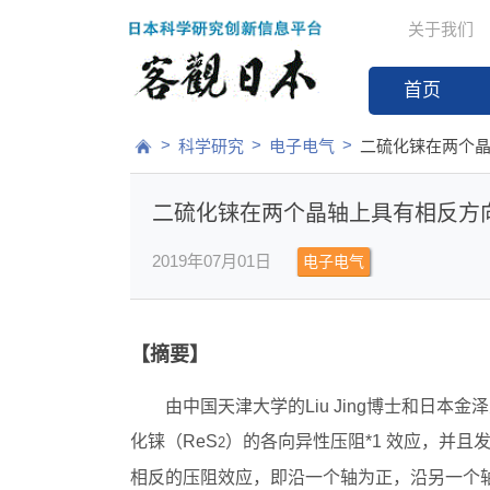
关于我们
首页
>
>
>
科学研究
电子电气
二硫化铼在两个
二硫化铼在两个晶轴上具有相反方
2019年07月01日
电子电气
【摘要】
由中国天津大学的Liu Jing博士和日本金泽
化铼（ReS
）的各向异性压阻*1 效应，并且
2
相反的压阻效应，即沿一个轴为正，沿另一个