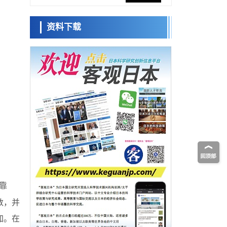
网络将其打造为下一代社会基础设施
经济・社会
资料下载
日本成立“以人为本AI联盟”——力争借助AI拓
日本科学未
展社会公众创造力，依托产学合作推进研发
来馆 科学交
科学研究
流员
大阪大学开发出膜脂质可视化工具，使脂质
探针的高效开发成为可能
科学研究
立教大学在试管内构建长链人工基因组DNA
小岩井忠道
泷川 进
戴维
自我复制系统，有望实现携带大量基因的人
政策
工细胞
日本科研费增设国际共同研究强化新类别，
促进青年研究人员赴海外开展研究
科学研究
京都大学高效生成光的构成单元“光子”，可应
用于量子计算机
科学研究
开发出300亿年仅误差1秒的光晶格钟，构建
网络将其打造为下一代社会基础设施
经济・社会
靠
日本成立“以人为本AI联盟”——力争借助AI拓
展社会公众创造力，依托产学合作推进研发
数，并
科学研究
加。在
大阪大学开发出膜脂质可视化工具，使脂质