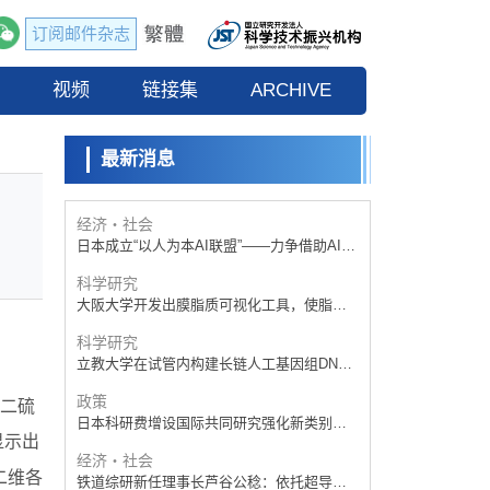
订阅邮件杂志
政策
日本科研费增设国际共同研究强化新类别，
流
视频
促进青年研究人员赴海外开展研究
链接集
ARCHIVE
科学研究
京都大学高效生成光的构成单元“光子”，可应
用于量子计算机
最新消息
科学研究
开发出300亿年仅误差1秒的光晶格钟，构建
网络将其打造为下一代社会基础设施
经济・社会
日本成立“以人为本AI联盟”——力争借助AI拓
展社会公众创造力，依托产学合作推进研发
科学研究
大阪大学开发出膜脂质可视化工具，使脂质
探针的高效开发成为可能
科学研究
立教大学在试管内构建长链人工基因组DNA
自我复制系统，有望实现携带大量基因的人
政策
工细胞
了二硫
日本科研费增设国际共同研究强化新类别，
显示出
促进青年研究人员赴海外开展研究
经济・社会
二维各
铁道综研新任理事长芦谷公稔：依托超导和