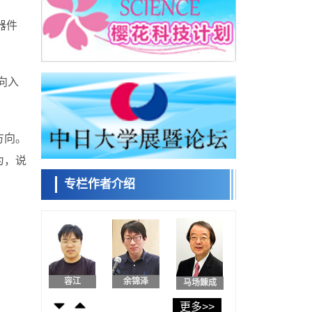
日本发布《令和8年版科学技术与创新白皮
书》，解读第七期基本计划首年度政策方向
器件
科学研究
东京大学发现可诱导细胞死亡的新型信使物
日本科学未
质
来馆 科学交
科学研究
流员
向入
东京都健康长寿医疗中心跨器官揭示衰老过
程中的糖链变化
科学研究
产总研无需石油利用松脂制备石墨前驱体，
小岩井忠道
泷川 进
戴维
可作为电池电极材料
方向。
科学研究
为，说
东京大学和海上保安厅等发现南海海槽沿线
板块边界锁定状态存在区域差异
专栏作者介绍
政策
日本第2次医疗研究开发调整费，根据一线实
陈小牧
安宁
李鸥
际情况和需求分配99.3亿日元
科学研究
千叶大学鉴定出导致难治性疾病“肺高血压症”
恶化的蛋白质“MYL9/12”，会引发血管结构恶
科学研究
化
京都大学高效生成光的构成单元“光子”，可应
容江
余锦泽
马场錬成
用于量子计算机
科学研究
更多>>
开发出300亿年仅误差1秒的光晶格钟，构建