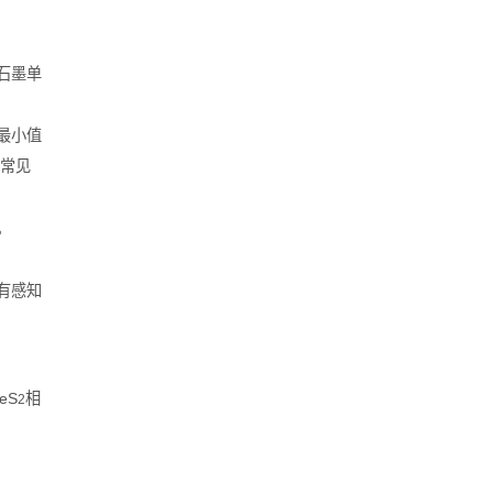
石墨单
最小值
常见
。
有感知
eS
相
2