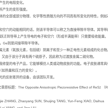
所产生的电阻变化。
时所产生的变形强度。
物体的全部或部分物理、化学等性质随方向的不同而有所变化的特性，例如
子和空穴的动能相同的话，则该半导体可以称之为直接带隙半导体。其导带
要跃迁到导带上产生导电的电子和空穴（形成半满能带）只需要吸收能量。
i，Ge则是间接带隙半导体。
硫属元素（氧族元素，包括硫）阴离子和至少一种正电性元素组成的化合物
属，又由于该分子具有两个硫原子，因此称为过渡族金属二硫化物。
自我修复的电子产品，它能够模仿人类或动物皮肤的功能。电子皮肤通常具
（如热量和压力的变化）。
束光的反射差异的设备，由该团队开发。
Opposite Anisotropic Piezoresistive Effect of ReS
（R
2
e ZHANG, Zhaoyang SUN, Shuijing TANG, Yun-Feng XIAO, Daihua
ei YANG, and Jing LIU