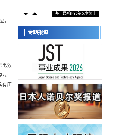
防灾等核心优势服务社会
科学研究
基于最新的30篇文章统计
东京大学通过叶绿体基因组编辑技术强化碳
固定酶，成功提高光合作用能力与生产力
应。
科学研究
藤田医科大学等成功鉴定出非结核分枝杆菌
专题报道
生存的必需基因，首次揭示该基因的必要性
经济・社会
因菌株而异
【AI法下篇】如何应对AI的不可控性——中
央大学平野晋教授专访
科学研究
日本学术会议：为保持土壤健康应采取哪些
压电效
措施？探讨土壤保护与强化的具体对策
科学研究
制动
大阪大学开发基于水氢键网络的温度预测新
具有压
方法，AI从分子排列信息中高精度解读
经济・社会
【AI法上篇】如何对“将人生交给AI”保持危机
感——中央大学平野晋教授专访
科学研究
庆应义塾大学阐明脑内“游击手”小胶质细胞包
裹保护受损神经细胞的机制，有望用于开发
科学研究
阿尔茨海默病等疾病疗法
日本东北大学与横滨橡胶全球首次从纳米尺
度揭示橡胶—黄铜粘接界面劣化抑制机制，