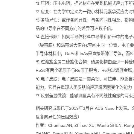
*1 压阻：压电电阻，描述材料在受到机械式应力下
*2 应变：在力学中定义为一微小材料元素承受应力
*3 各项异性：或作各向异性，与各向同性相反，指
晶的电导率在不同方向的差异可达数千倍。
*4 直接带隙：如果半导体材料中导带和价带中的电
（导带底）和满带最大值在k空间中同一位置，电子
半导体材料中，GaAs和InAs是直接带隙半导体，而S
*5 过渡族金属二硫族化合物：硫属化物由至少一种
ReS
有两个硫原子与Re原子键合，Re为过渡族金
2
*6 电子皮肤：电子皮肤是一类柔韧、可拉伸、能够
能力，它旨在重现人类皮肤响应环境因素变化的能力
*7 反射差显微镜：能够测量具有不同线性偏振的两
相关研究成果已于2019年3月在 ACS Nano上发表。文章原标题：The 
反各向异性的压阻效应）
作者：Chunhua AN, Zhihao XU, Wanfu SHEN, Rongji
ZHANG, Dong SUN, Xiaodong HU, Chunguang HU, L