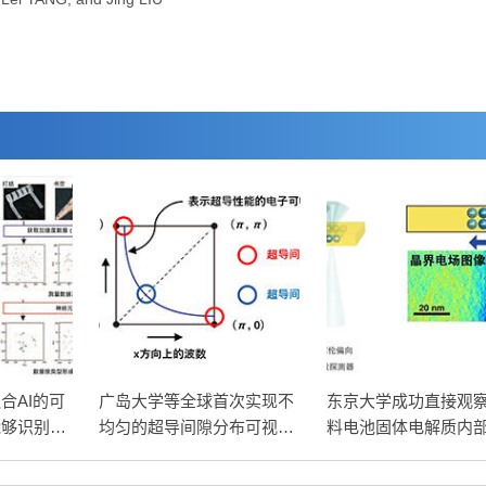
合AI的可
广岛大学等全球首次实现不
东京大学成功直接观
能够识别动
均匀的超导间隙分布可视
料电池固体电解质内
统
化，有望明确高温超导机制
间电荷层，为提升电
性能提供新的结构控