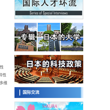
科学研究
为提升轮胎安全性与耐久性的材料设计开辟
道路
近畿大学等发现植物染料“日本茜”的红色成分
可抑制老化与炎症，有望成为新型功能性材
科学研究
料
群马大学开发针对难治性癫痫的新型基因疗
法，利用超小型GAD67启动子抑制发作
科学研究
九州大学揭示夜间眼压升高机制：两种激素
波动叠加所致
科学研究
东京都产技研采用新手法开发出可稳定工作
至300℃的介电材料，已验证电容器可在汽车
经济・社会
发动机等高温环境下工作
日本生成式AI使用者占比一年内翻倍，但与
中美德仍有较大差距
性
政策
日本修订首都直下型地震紧急对策：目标为
异性
死亡人数至少减半，重点强化火灾防控
科学研究
多维
福井大学发现细胞记忆过往并抑制反应的机
制，阐明即便DNA相同反应迥异之谜
国际交流
科学研究
神户大学确认口服癌症疫苗B440单药给药的
安全性，在转移性尿路上皮癌患者中开展临
政策
床试验