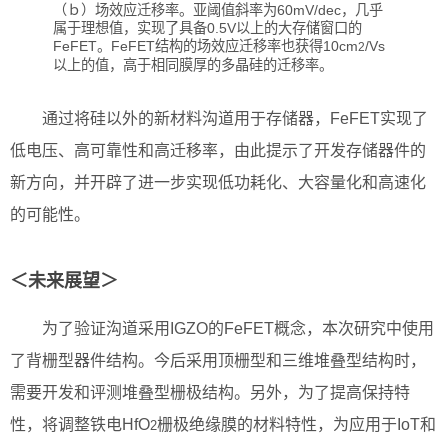
（ｂ）场效应迁移率。亚阈值斜率为60mV/dec，几乎
属于理想值，实现了具备0.5V以上的大存储窗口的
FeFET。FeFET结构的场效应迁移率也获得10cm
/Vs
2
以上的值，高于相同膜厚的多晶硅的迁移率。
通过将硅以外的新材料沟道用于存储器，FeFET实现了
低电压、高可靠性和高迁移率，由此提示了开发存储器件的
新方向，并开辟了进一步实现低功耗化、大容量化和高速化
的可能性。
＜未来展望＞
为了验证沟道采用IGZO的FeFET概念，本次研究中使用
了背栅型器件结构。今后采用顶栅型和三维堆叠型结构时，
需要开发和评测堆叠型栅极结构。另外，为了提高保持特
性，将调整铁电HfO
栅极绝缘膜的材料特性，为应用于IoT和
2