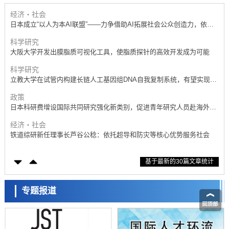
基础设施
经济・社会
日本成立“以人为本AI联盟”——力争借助AI拓展社会公众创造力，依托
产学合作推进研发
科学研究
大阪大学开发出膜脂质可视化工具，使脂质探针的高效开发成为可能
科学研究
立教大学在试管内构建长链人工基因组DNA自我复制系统，有望实现携
带大量基因的人工细胞
政策
日本科研费增设国际共同研究强化新类别，促进青年研究人员赴海外开
展研究
经济・社会
铁道综研新任理事长芦谷公稔：依托超导和防灾等核心优势服务社会
科学研究
基于最新的30篇文章统计
东京大学通过叶绿体基因组编辑技术强化碳固定酶，成功提高光合作用
能力与生产力
科学研究
藤田医科大学等成功鉴定出非结核分枝杆菌生存的必需基因，首次揭示
专题报道
该基因的必要性因菌株而异
经济・社会
【AI法下篇】如何应对AI的不可控性——中央大学平野晋教授专访