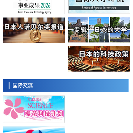
科学研究
日本学术会议：为保持土壤健康应采取哪些措施？探讨土壤保护与强化
的具体对策
科学研究
大阪大学开发基于水氢键网络的温度预测新方法，AI从分子排列信息中
高精度解读
经济・社会
【AI法上篇】如何对“将人生交给AI”保持危机感——中央大学平野晋教
授专访
科学研究
庆应义塾大学阐明脑内“游击手”小胶质细胞包裹保护受损神经细胞的机
制，有望用于开发阿尔茨海默病等疾病疗法
科学研究
日本东北大学与横滨橡胶全球首次从纳米尺度揭示橡胶—黄铜粘接界面
日本科学未来馆 科学交
劣化抑制机制，为提升轮胎安全性与耐久性的材料设计开辟道路
流员
科学研究
国际交流
近畿大学等发现植物染料“日本茜”的红色成分可抑制老化与炎症，有望
成为新型功能性材料
科学研究
群马大学开发针对难治性癫痫的新型基因疗法，利用超小型GAD67启动
子抑制发作
科学研究
九州大学揭示夜间眼压升高机制：两种激素波动叠加所致
小岩井忠道
泷川 进
戴维
科学研究