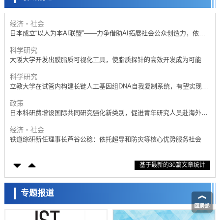
开发出300亿年仅误差1秒的光晶格钟，构建网络将其打造为下一代社会
基础设施
经济・社会
日本成立“以人为本AI联盟”——力争借助AI拓展社会公众创造力，依托
产学合作推进研发
科学研究
大阪大学开发出膜脂质可视化工具，使脂质探针的高效开发成为可能
科学研究
立教大学在试管内构建长链人工基因组DNA自我复制系统，有望实现携
带大量基因的人工细胞
政策
日本科研费增设国际共同研究强化新类别，促进青年研究人员赴海外开
展研究
经济・社会
铁道综研新任理事长芦谷公稔：依托超导和防灾等核心优势服务社会
科学研究
基于最新的30篇文章统计
东京大学通过叶绿体基因组编辑技术强化碳固定酶，成功提高光合作用
能力与生产力
科学研究
藤田医科大学等成功鉴定出非结核分枝杆菌生存的必需基因，首次揭示
专题报道
该基因的必要性因菌株而异
经济・社会
【AI法下篇】如何应对AI的不可控性——中央大学平野晋教授专访