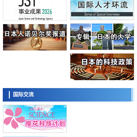
科学研究
日本学术会议：为保持土壤健康应采取哪些措施？探讨土壤保护与强化
的具体对策
科学研究
大阪大学开发基于水氢键网络的温度预测新方法，AI从分子排列信息中
高精度解读
经济・社会
【AI法上篇】如何对“将人生交给AI”保持危机感——中央大学平野晋教
授专访
科学研究
庆应义塾大学阐明脑内“游击手”小胶质细胞包裹保护受损神经细胞的机
制，有望用于开发阿尔茨海默病等疾病疗法
科学研究
日本东北大学与横滨橡胶全球首次从纳米尺度揭示橡胶—黄铜粘接界面
日本科学未来馆 科学交
劣化抑制机制，为提升轮胎安全性与耐久性的材料设计开辟道路
流员
科学研究
国际交流
近畿大学等发现植物染料“日本茜”的红色成分可抑制老化与炎症，有望
成为新型功能性材料
科学研究
群马大学开发针对难治性癫痫的新型基因疗法，利用超小型GAD67启动
子抑制发作
科学研究
九州大学揭示夜间眼压升高机制：两种激素波动叠加所致
小岩井忠道
泷川 进
戴维