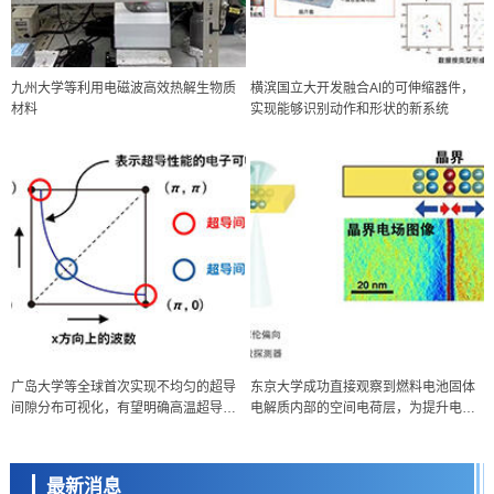
九州大学等利用电磁波高效热解生物质
横滨国立大开发融合AI的可伸缩器件，
材料
实现能够识别动作和形状的新系统
政策
广岛大学等全球首次实现不均匀的超导
东京大学成功直接观察到燃料电池固体
日本科研费增设国际共同研究强化新类别，促进青年研究人员赴海外开
间隙分布可视化，有望明确高温超导机
电解质内部的空间电荷层，为提升电池
展研究
科学研究
制
材料性能提供新的结构控制指针
京都大学高效生成光的构成单元“光子”，可应用于量子计算机
最新消息
科学研究