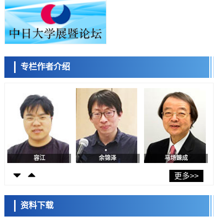
科学研究
东京都产技研采用新手法开发出可稳定工作至300℃的介电材料，已验
证电容器可在汽车发动机等高温环境下工作
经济・社会
日本生成式AI使用者占比一年内翻倍，但与中美德仍有较大差距
政策
专栏作者介绍
日本修订首都直下型地震紧急对策：目标为死亡人数至少减半，重点强
陈小牧
李鸥
安宁
化火灾防控
科学研究
福井大学发现细胞记忆过往并抑制反应的机制，阐明即便DNA相同反应
迥异之谜
科学研究
神户大学确认口服癌症疫苗B440单药给药的安全性，在转移性尿路上皮
癌患者中开展临床试验
政策
日本发布《令和8年版科学技术与创新白皮书》，解读第七期基本计划
首年度政策方向
容江
余锦泽
马场錬成
科学研究
东京大学发现可诱导细胞死亡的新型信使物质
更多>>
科学研究
东京都健康长寿医疗中心跨器官揭示衰老过程中的糖链变化
资料下载
科学研究