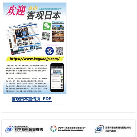
产总研无需石油利用松脂制备石墨前驱体，可作为电池电极材料
日本科学未来馆 科学交
科学研究
流员
东京大学和海上保安厅等发现南海海槽沿线板块边界锁定状态存在区域
差异
政策
日本第2次医疗研究开发调整费，根据一线实际情况和需求分配99.3亿
日元
科学研究
千叶大学鉴定出导致难治性疾病“肺高血压症”恶化的蛋白质“MYL9/12”，
会引发血管结构恶化
小岩井忠道
泷川 进
戴维
科学研究
京都大学高效生成光的构成单元“光子”，可应用于量子计算机
科学研究
开发出300亿年仅误差1秒的光晶格钟，构建网络将其打造为下一代社会
基础设施
经济・社会
日本成立“以人为本AI联盟”——力争借助AI拓展社会公众创造力，依托
产学合作推进研发
科学研究
大阪大学开发出膜脂质可视化工具，使脂质探针的高效开发成为可能
科学研究