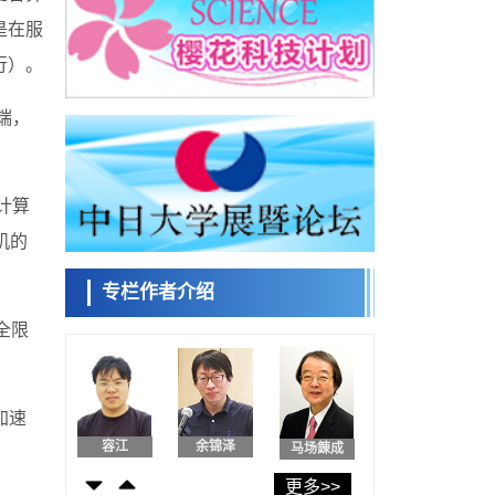
用数理模型诠释慢性荨麻疹的发病机理，借
是在服
助数学的力量实现个体化最佳治疗
科学研究
行）。
【JST事业成果】发现室温下工作的交替磁体
日本科学未
来馆 科学交
科学研究
端，
流员
夜景也能清晰呈现在纸上——日本“铁路摄影
迷”教授研发新技术
科学研究
【JST事业成果】开发低成本与低功耗的新型
小岩井忠道
泷川 进
戴维
计算
AI处理器
科学研究
机的
东海大与东北大阐明炎症迁延的生理机制，
PAI-1抑制有望应用于炎症性疾病及组织再生
专栏作者介绍
科学研究
治疗
理研发现产生调节性T细胞的细胞操作方法，
陈小牧
安宁
全限
李鸥
或可抑制对外来抗原的过度免疫应答
政策
日本企业的研发投资应转向新技术领域——
大和综研呼吁摆脱“中等技术国家陷阱”
科学研究
加速
【JST事业成果】开发将激光加工速度提高
容江
余锦泽
马场錬成
100万倍的新技术
经济・社会
更多>>
【AI法下篇】如何应对AI的不可控性——中