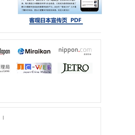
方法，AI从分子排列信息中高精度解读
经济・社会
【AI法上篇】如何对“将人生交给AI”保持危机
感——中央大学平野晋教授专访
|