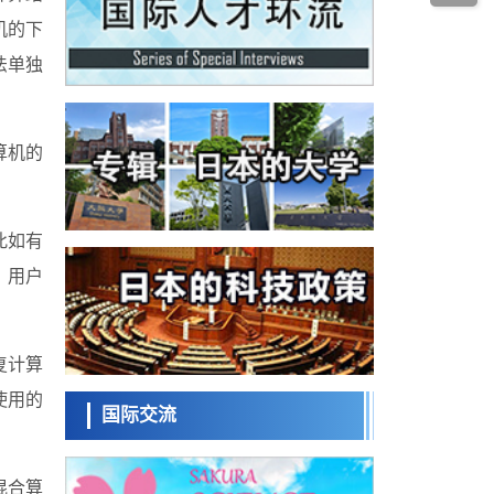
政策
床试验
机的下
日本发布《令和8年版科学技术与创新白皮
书》，解读第七期基本计划首年度政策方向
法单独
科学研究
东京大学发现可诱导细胞死亡的新型信使物
质
科学研究
算机的
东京都健康长寿医疗中心跨器官揭示衰老过
程中的糖链变化
科学研究
产总研无需石油利用松脂制备石墨前驱体，
可作为电池电极材料
此如有
科学研究
东京大学和海上保安厅等发现南海海槽沿线
，用户
板块边界锁定状态存在区域差异
政策
日本第2次医疗研究开发调整费，根据一线实
际情况和需求分配99.3亿日元
复计算
科学研究
千叶大学鉴定出导致难治性疾病“肺高血压症”
使用的
恶化的蛋白质“MYL9/12”，会引发血管结构恶
国际交流
科学研究
化
京都大学高效生成光的构成单元“光子”，可应
用于量子计算机
混合算
科学研究