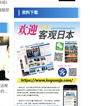
新闻》
央大学平野晋教授专访
科学研究
编辑部
资料下载
日本学术会议：为保持土壤健康应采取哪些
日本科学未
措施？探讨土壤保护与强化的具体对策
来馆 科学交
科学研究
流员
大阪大学开发基于水氢键网络的温度预测新
方法，AI从分子排列信息中高精度解读
经济・社会
【AI法上篇】如何对“将人生交给AI”保持危机
小岩井忠道
泷川 进
戴维
感——中央大学平野晋教授专访
科学研究
庆应义塾大学阐明脑内“游击手”小胶质细胞包
裹保护受损神经细胞的机制，有望用于开发
科学研究
阿尔茨海默病等疾病疗法
【JST事业成果】开发将激光加工速度提高
100万倍的新技术
经济・社会
【AI法下篇】如何应对AI的不可控性——中
央大学平野晋教授专访
科学研究
次远程
日本学术会议：为保持土壤健康应采取哪些
量的光
措施？探讨土壤保护与强化的具体对策
科学研究
大阪大学开发基于水氢键网络的温度预测新