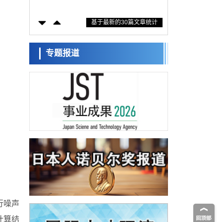
度揭示橡胶—黄铜粘接界面劣化抑制机制，
科学研究
为提升轮胎安全性与耐久性的材料设计开辟
基于最新的30篇文章统计
道路
近畿大学等发现植物染料“日本茜”的红色成分
可抑制老化与炎症，有望成为新型功能性材
科学研究
料
群马大学开发针对难治性癫痫的新型基因疗
专题报道
法，利用超小型GAD67启动子抑制发作
科学研究
九州大学揭示夜间眼压升高机制：两种激素
波动叠加所致
科学研究
东京都产技研采用新手法开发出可稳定工作
至300℃的介电材料，已验证电容器可在汽车
经济・社会
发动机等高温环境下工作
日本生成式AI使用者占比一年内翻倍，但与
中美德仍有较大差距
政策
日本修订首都直下型地震紧急对策：目标为
死亡人数至少减半，重点强化火灾防控
科学研究
福井大学发现细胞记忆过往并抑制反应的机
制，阐明即便DNA相同反应迥异之谜
科学研究
行噪声
神户大学确认口服癌症疫苗B440单药给药的
计算结
安全性，在转移性尿路上皮癌患者中开展临