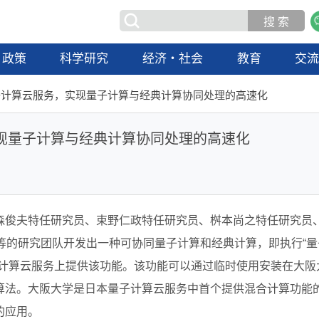
政策
科学研究
经济・社会
教育
交
子计算云服务，实现量子计算与经典计算协同处理的高速化
现量子计算与经典计算协同处理的高速化
森俊夫特任研究员、束野仁政特任研究员、桝本尚之特任研究员
等的研究团队开发出一种可协同量子计算和经典计算，即执行“量
子计算云服务上提供该功能。该功能可以通过临时使用安装在大阪
算法。大阪大学是日本量子计算云服务中首个提供混合计算功能
的应用。