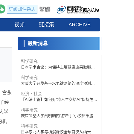
订阅邮件杂志
科学研究
庆应义塾大学阐明脑内“游击手”小胶质细胞包
流
视频
裹保护受损神经细胞的机制，有望用于开发
链接集
ARCHIVE
科学研究
阿尔茨海默病等疾病疗法
【JST事业成果】开发将激光加工速度提高
100万倍的新技术
最新消息
经济・社会
【AI法下篇】如何应对AI的不可控性——中
央大学平野晋教授专访
科学研究
日本学术会议：为保持土壤健康应采取哪些
措施？探讨土壤保护与强化的具体对策
科学研究
大阪大学开发基于水氢键网络的温度预测新
方法，AI从分子排列信息中高精度解读
、宫永
经济・社会
【AI法上篇】如何对“将人生交给AI”保持危机
子经
感——中央大学平野晋教授专访
科学研究
大学
庆应义塾大学阐明脑内“游击手”小胶质细胞包
裹保护受损神经细胞的机制，有望用于开发
的机
科学研究
阿尔茨海默病等疾病疗法
日本东北大学与横滨橡胶全球首次从纳米尺