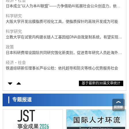
经济・社会
日本成立“以人为本AI联盟”——力争借助AI拓展社会公众创造力，依托
产学合作推进研发
科学研究
大阪大学开发出膜脂质可视化工具，使脂质探针的高效开发成为可能
科学研究
立教大学在试管内构建长链人工基因组DNA自我复制系统，有望实现携
带大量基因的人工细胞
政策
日本科研费增设国际共同研究强化新类别，促进青年研究人员赴海外开
展研究
经济・社会
铁道综研新任理事长芦谷公稔：依托超导和防灾等核心优势服务社会
科学研究
基于最新的30篇文章统计
东京大学通过叶绿体基因组编辑技术强化碳固定酶，成功提高光合作用
能力与生产力
科学研究
藤田医科大学等成功鉴定出非结核分枝杆菌生存的必需基因，首次揭示
专题报道
该基因的必要性因菌株而异
经济・社会
【AI法下篇】如何应对AI的不可控性——中央大学平野晋教授专访
科学研究