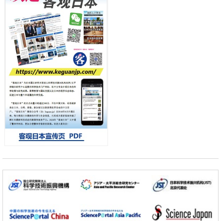
科学研究
流员
东京大学和海上保安厅等发现南海海槽沿线板块边界锁定状态存在区域
差异
政策
日本第2次医疗研究开发调整费，根据一线实际情况和需求分配99.3亿
日元
科学研究
千叶大学鉴定出导致难治性疾病“肺高血压症”恶化的蛋白质“MYL9/12”，
会引发血管结构恶化
小岩井忠道
泷川 进
戴维
科学研究
京都大学高效生成光的构成单元“光子”，可应用于量子计算机
科学研究
开发出300亿年仅误差1秒的光晶格钟，构建网络将其打造为下一代社会
基础设施
经济・社会
日本成立“以人为本AI联盟”——力争借助AI拓展社会公众创造力，依托
产学合作推进研发
科学研究
大阪大学开发出膜脂质可视化工具，使脂质探针的高效开发成为可能
科学研究
立教大学在试管内构建长链人工基因组DNA自我复制系统，有望实现携
带大量基因的人工细胞
政策