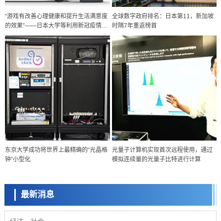
“游戏有改善心理健康和提升生活满意度
全球数字政府排名：日本第11，新加坡
的效果”——日本大学等利用新冠疫情开
时隔7年重返榜首
展研究
政策
东京大学成功将世界上最精确的“光晶格
光量子计算机实现首次远程使用，通过
日本科研费增设国际共同研究强化新类别，促进青年研究人员赴海外开
钟”小型化
模拟连续量的光量子比特进行计算
展研究
科学研究
京都大学高效生成光的构成单元“光子”，可应用于量子计算机
最新消息
科学研究
开发出300亿年仅误差1秒的光晶格钟，构建网络将其打造为下一代社会
基础设施