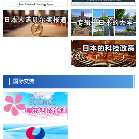
日本学术会议：为保持土壤健康应采取哪些措施？探讨土壤保护与强化
的具体对策
科学研究
大阪大学开发基于水氢键网络的温度预测新方法，AI从分子排列信息中
高精度解读
经济・社会
【AI法上篇】如何对“将人生交给AI”保持危机感——中央大学平野晋教
授专访
科学研究
庆应义塾大学阐明脑内“游击手”小胶质细胞包裹保护受损神经细胞的机
制，有望用于开发阿尔茨海默病等疾病疗法
科学研究
日本东北大学与横滨橡胶全球首次从纳米尺度揭示橡胶—黄铜粘接界面
日本科学未来馆 科学交
劣化抑制机制，为提升轮胎安全性与耐久性的材料设计开辟道路
流员
科学研究
国际交流
近畿大学等发现植物染料“日本茜”的红色成分可抑制老化与炎症，有望
成为新型功能性材料
科学研究
群马大学开发针对难治性癫痫的新型基因疗法，利用超小型GAD67启动
子抑制发作
科学研究
九州大学揭示夜间眼压升高机制：两种激素波动叠加所致
小岩井忠道
泷川 进
戴维
科学研究
东京都产技研采用新手法开发出可稳定工作至300℃的介电材料，已验