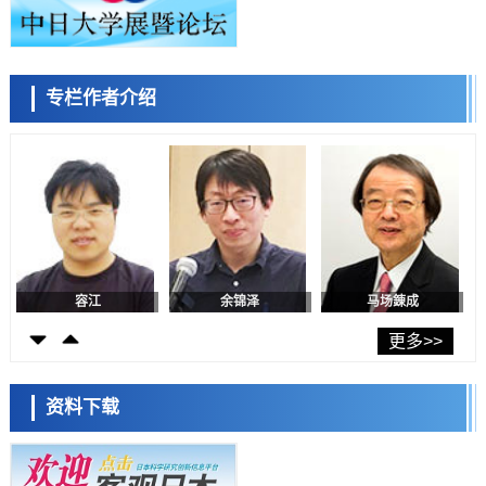
证电容器可在汽车发动机等高温环境下工作
经济・社会
日本生成式AI使用者占比一年内翻倍，但与中美德仍有较大差距
政策
专栏作者介绍
日本修订首都直下型地震紧急对策：目标为死亡人数至少减半，重点强
陈小牧
李鸥
安宁
化火灾防控
科学研究
福井大学发现细胞记忆过往并抑制反应的机制，阐明即便DNA相同反应
迥异之谜
科学研究
神户大学确认口服癌症疫苗B440单药给药的安全性，在转移性尿路上皮
癌患者中开展临床试验
政策
日本发布《令和8年版科学技术与创新白皮书》，解读第七期基本计划
首年度政策方向
容江
余锦泽
马场錬成
科学研究
东京大学发现可诱导细胞死亡的新型信使物质
更多>>
科学研究
东京都健康长寿医疗中心跨器官揭示衰老过程中的糖链变化
资料下载
科学研究
产总研无需石油利用松脂制备石墨前驱体，可作为电池电极材料
日本科学未来馆 科学交