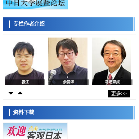
经济・社会
日本生成式AI使用者占比一年内翻倍，但与中美德仍有较大差距
政策
专栏作者介绍
日本修订首都直下型地震紧急对策：目标为死亡人数至少减半，重点强
陈小牧
李鸥
安宁
化火灾防控
科学研究
福井大学发现细胞记忆过往并抑制反应的机制，阐明即便DNA相同反应
迥异之谜
科学研究
神户大学确认口服癌症疫苗B440单药给药的安全性，在转移性尿路上皮
癌患者中开展临床试验
政策
日本发布《令和8年版科学技术与创新白皮书》，解读第七期基本计划
首年度政策方向
容江
余锦泽
马场錬成
科学研究
东京大学发现可诱导细胞死亡的新型信使物质
更多>>
科学研究
东京都健康长寿医疗中心跨器官揭示衰老过程中的糖链变化
资料下载
科学研究
产总研无需石油利用松脂制备石墨前驱体，可作为电池电极材料
日本科学未来馆 科学交
科学研究