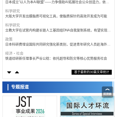
日本成立“以人为本AI联盟”——力争借助AI拓展社会公众创造力，依托
产学合作推进研发
科学研究
大阪大学开发出膜脂质可视化工具，使脂质探针的高效开发成为可能
科学研究
立教大学在试管内构建长链人工基因组DNA自我复制系统，有望实现携
带大量基因的人工细胞
政策
日本科研费增设国际共同研究强化新类别，促进青年研究人员赴海外开
展研究
经济・社会
铁道综研新任理事长芦谷公稔：依托超导和防灾等核心优势服务社会
科学研究
基于最新的30篇文章统计
东京大学通过叶绿体基因组编辑技术强化碳固定酶，成功提高光合作用
能力与生产力
科学研究
藤田医科大学等成功鉴定出非结核分枝杆菌生存的必需基因，首次揭示
专题报道
该基因的必要性因菌株而异
经济・社会
【AI法下篇】如何应对AI的不可控性——中央大学平野晋教授专访
科学研究
日本学术会议：为保持土壤健康应采取哪些措施？探讨土壤保护与强化