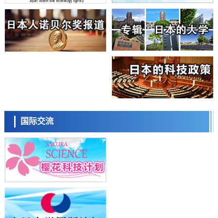
的具体对策
科学研究
大阪大学开发基于水氢键网络的温度预测新方法，AI从分子排列信息中
高精度解读
经济・社会
【AI法上篇】如何对“将人生交给AI”保持危机感——中央大学平野晋教
授专访
科学研究
庆应义塾大学阐明脑内“游击手”小胶质细胞包裹保护受损神经细胞的机
制，有望用于开发阿尔茨海默病等疾病疗法
科学研究
日本东北大学与横滨橡胶全球首次从纳米尺度揭示橡胶—黄铜粘接界面
日本科学未来馆 科学交
劣化抑制机制，为提升轮胎安全性与耐久性的材料设计开辟道路
流员
科学研究
国际交流
近畿大学等发现植物染料“日本茜”的红色成分可抑制老化与炎症，有望
成为新型功能性材料
科学研究
群马大学开发针对难治性癫痫的新型基因疗法，利用超小型GAD67启动
子抑制发作
科学研究
九州大学揭示夜间眼压升高机制：两种激素波动叠加所致
小岩井忠道
泷川 进
戴维
科学研究
东京都产技研采用新手法开发出可稳定工作至300℃的介电材料，已验
证电容器可在汽车发动机等高温环境下工作