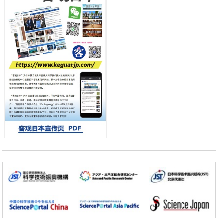
流员
东京大学和海上保安厅等发现南海海槽沿线板块边界锁定状态存在区域
差异
政策
日本第2次医疗研究开发调整费，根据一线实际情况和需求分配99.3亿
日元
科学研究
千叶大学鉴定出导致难治性疾病“肺高血压症”恶化的蛋白质“MYL9/12”，
会引发血管结构恶化
小岩井忠道
泷川 进
戴维
科学研究
京都大学高效生成光的构成单元“光子”，可应用于量子计算机
科学研究
开发出300亿年仅误差1秒的光晶格钟，构建网络将其打造为下一代社会
基础设施
经济・社会
日本成立“以人为本AI联盟”——力争借助AI拓展社会公众创造力，依托
产学合作推进研发
科学研究
大阪大学开发出膜脂质可视化工具，使脂质探针的高效开发成为可能
科学研究
立教大学在试管内构建长链人工基因组DNA自我复制系统，有望实现携
带大量基因的人工细胞
政策
日本科研费增设国际共同研究强化新类别，促进青年研究人员赴海外开