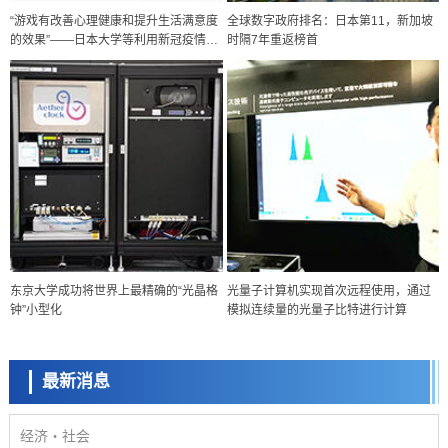
“游戏有改善心理健康和提升生活满意度
全球数字政府排名：日本第11，新加坡
的效果”——日本大学等利用新冠疫情开
时隔7年重返榜首
展研究
政策
东京大学成功将世界上最精确的“光晶格
光量子计算机实现首次远程使用，通过
日本科研费增设国际共同研究强化新类别，促进青年研究人员赴海外开
钟”小型化
模拟连续量的光量子比特进行计算
展研究
科学研究
京都大学高效生成光的构成单元“光子”，可应用于量子计算机
最新消息
科学研究
开发出300亿年仅误差1秒的光晶格钟，构建网络将其打造为下一代社会
基础设施
经济・社会