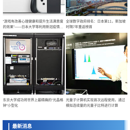
“游戏有改善心理健康和提升生活满意度
全球数字政府排名：日本第11，新加坡
的效果”——日本大学等利用新冠疫情开
时隔7年重返榜首
展研究
政策
东京大学成功将世界上最精确的“光晶格
光量子计算机实现首次远程使用，通过
日本科研费增设国际共同研究强化新类别，促进青年研究人员赴海外开
钟”小型化
模拟连续量的光量子比特进行计算
展研究
科学研究
京都大学高效生成光的构成单元“光子”，可应用于量子计算机
最新消息
科学研究