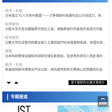
开发出300亿年仅误差1秒的光晶格钟，构建网络将其打造为下一代社会
基础设施
经济・社会
日本成立“以人为本AI联盟”——力争借助AI拓展社会公众创造力，依托
产学合作推进研发
科学研究
大阪大学开发出膜脂质可视化工具，使脂质探针的高效开发成为可能
科学研究
立教大学在试管内构建长链人工基因组DNA自我复制系统，有望实现携
带大量基因的人工细胞
政策
日本科研费增设国际共同研究强化新类别，促进青年研究人员赴海外开
展研究
经济・社会
铁道综研新任理事长芦谷公稔：依托超导和防灾等核心优势服务社会
科学研究
基于最新的30篇文章统计
东京大学通过叶绿体基因组编辑技术强化碳固定酶，成功提高光合作用
能力与生产力
科学研究
藤田医科大学等成功鉴定出非结核分枝杆菌生存的必需基因，首次揭示
专题报道
该基因的必要性因菌株而异
经济・社会
【AI法下篇】如何应对AI的不可控性——中央大学平野晋教授专访