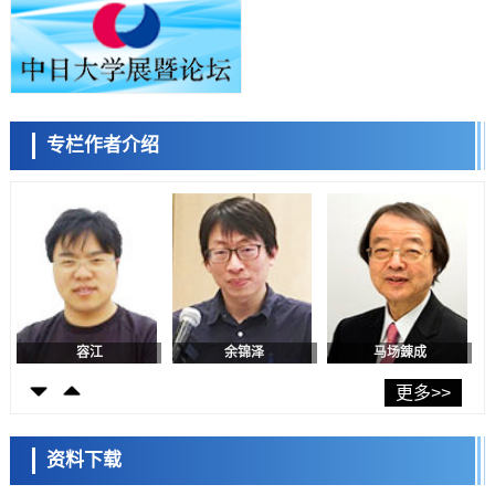
科学研究
东京都产技研采用新手法开发出可稳定工作至300℃的介电材料，已验
证电容器可在汽车发动机等高温环境下工作
经济・社会
日本生成式AI使用者占比一年内翻倍，但与中美德仍有较大差距
政策
专栏作者介绍
日本修订首都直下型地震紧急对策：目标为死亡人数至少减半，重点强
陈小牧
李鸥
安宁
化火灾防控
科学研究
福井大学发现细胞记忆过往并抑制反应的机制，阐明即便DNA相同反应
迥异之谜
科学研究
神户大学确认口服癌症疫苗B440单药给药的安全性，在转移性尿路上皮
癌患者中开展临床试验
政策
日本发布《令和8年版科学技术与创新白皮书》，解读第七期基本计划
首年度政策方向
容江
余锦泽
马场錬成
科学研究
东京大学发现可诱导细胞死亡的新型信使物质
更多>>
科学研究
东京都健康长寿医疗中心跨器官揭示衰老过程中的糖链变化
资料下载
科学研究