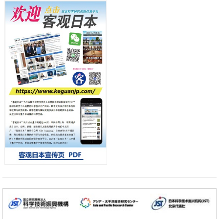
产总研无需石油利用松脂制备石墨前驱体，可作为电池电极材料
日本科学未来馆 科学交
科学研究
流员
东京大学和海上保安厅等发现南海海槽沿线板块边界锁定状态存在区域
差异
政策
日本第2次医疗研究开发调整费，根据一线实际情况和需求分配99.3亿
日元
科学研究
千叶大学鉴定出导致难治性疾病“肺高血压症”恶化的蛋白质“MYL9/12”，
会引发血管结构恶化
小岩井忠道
泷川 进
戴维
科学研究
京都大学高效生成光的构成单元“光子”，可应用于量子计算机
科学研究
开发出300亿年仅误差1秒的光晶格钟，构建网络将其打造为下一代社会
基础设施
经济・社会
日本成立“以人为本AI联盟”——力争借助AI拓展社会公众创造力，依托
产学合作推进研发
科学研究
大阪大学开发出膜脂质可视化工具，使脂质探针的高效开发成为可能
科学研究
立教大学在试管内构建长链人工基因组DNA自我复制系统，有望实现携