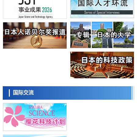
科学研究
日本学术会议：为保持土壤健康应采取哪些措施？探讨土壤保护与强化
的具体对策
科学研究
大阪大学开发基于水氢键网络的温度预测新方法，AI从分子排列信息中
高精度解读
经济・社会
【AI法上篇】如何对“将人生交给AI”保持危机感——中央大学平野晋教
授专访
科学研究
庆应义塾大学阐明脑内“游击手”小胶质细胞包裹保护受损神经细胞的机
制，有望用于开发阿尔茨海默病等疾病疗法
科学研究
日本东北大学与横滨橡胶全球首次从纳米尺度揭示橡胶—黄铜粘接界面
日本科学未来馆 科学交
劣化抑制机制，为提升轮胎安全性与耐久性的材料设计开辟道路
流员
科学研究
国际交流
近畿大学等发现植物染料“日本茜”的红色成分可抑制老化与炎症，有望
成为新型功能性材料
科学研究
群马大学开发针对难治性癫痫的新型基因疗法，利用超小型GAD67启动
子抑制发作
科学研究
九州大学揭示夜间眼压升高机制：两种激素波动叠加所致
小岩井忠道
泷川 进
戴维