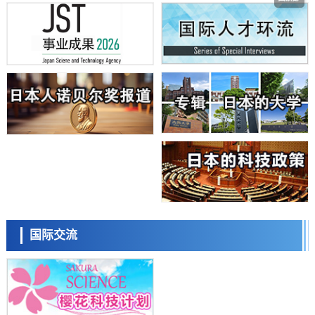
科学研究
日本学术会议：为保持土壤健康应采取哪些措施？探讨土壤保护与强化
的具体对策
科学研究
大阪大学开发基于水氢键网络的温度预测新方法，AI从分子排列信息中
高精度解读
经济・社会
【AI法上篇】如何对“将人生交给AI”保持危机感——中央大学平野晋教
日本科学未来馆 科学交
授专访
流员
科学研究
庆应义塾大学阐明脑内“游击手”小胶质细胞包裹保护受损神经细胞的机
制，有望用于开发阿尔茨海默病等疾病疗法
科学研究
日本东北大学与横滨橡胶全球首次从纳米尺度揭示橡胶—黄铜粘接界面
劣化抑制机制，为提升轮胎安全性与耐久性的材料设计开辟道路
科学研究
近畿大学等发现植物染料“日本茜”的红色成分可抑制老化与炎症，有望
小岩井忠道
泷川 进
戴维
成为新型功能性材料
科学研究
国际交流
群马大学开发针对难治性癫痫的新型基因疗法，利用超小型GAD67启动
子抑制发作
科学研究
九州大学揭示夜间眼压升高机制：两种激素波动叠加所致
科学研究