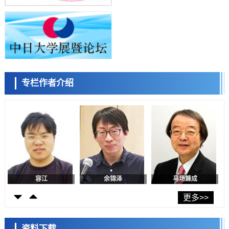
东京都产技研采用新手法开发出可稳定工作至300℃的介电材料，已验
陈小牧
李鸥
安宁
证电容器可在汽车发动机等高温环境下工作
经济・社会
日本生成式AI使用者占比一年内翻倍，但与中美德仍有较大差距
政策
日本修订首都直下型地震紧急对策：目标为死亡人数至少减半，重点强
化火灾防控
科学研究
专栏作者介绍
福井大学发现细胞记忆过往并抑制反应的机制，阐明即便DNA相同反应
容江
余锦泽
马场錬成
迥异之谜
科学研究
神户大学确认口服癌症疫苗B440单药给药的安全性，在转移性尿路上皮
癌患者中开展临床试验
政策
日本发布《令和8年版科学技术与创新白皮书》，解读第七期基本计划
首年度政策方向
科学研究
东京大学发现可诱导细胞死亡的新型信使物质
日本科学未来馆 科学交
科学研究
流员
东京都健康长寿医疗中心跨器官揭示衰老过程中的糖链变化
更多>>
科学研究
产总研无需石油利用松脂制备石墨前驱体，可作为电池电极材料
资料下载