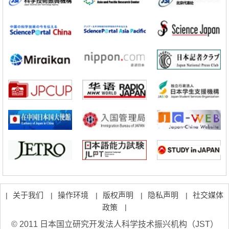
政策
日本科研费增设国际共同研究强化新类别，促进青年研究人员赴海外开
展研究
科学研究
京都大学高效生成光的构成单元“光子”，可应用于量子计算机
科学研究
开发出300亿年仅误差1秒的光晶格钟，构建网络将其打造为下一代社会
基础设施
经济・社会
日本成立“以人为本AI联盟”——力争借助AI拓展社会公众创造力，依托
产学合作推进研发
科学研究
大阪大学开发出膜脂质可视化工具，使脂质探针的高效开发成为可能
科学研究
立教大学在试管内构建长链人工基因组DNA自我复制系统，有望实现携
带大量基因的人工细胞
关于我们
操作环境
版权声明
隐私声明
社交媒体
|
|
|
|
|
政策
|
© 2011 日本国立研究开发法人科学技术振兴机构（JST）