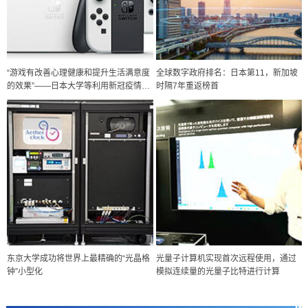
“游戏有改善心理健康和提升生活满意度
全球数字政府排名：日本第11，新加坡
的效果”——日本大学等利用新冠疫情开
时隔7年重返榜首
展研究
政策
日本科研费增设国际共同研究强化新类别，促进青年研究人员赴海外开
展研究
科学研究
东京大学成功将世界上最精确的“光晶格
光量子计算机实现首次远程使用，通过
京都大学高效生成光的构成单元“光子”，可应用于量子计算机
钟”小型化
模拟连续量的光量子比特进行计算
科学研究
开发出300亿年仅误差1秒的光晶格钟，构建网络将其打造为下一代社会