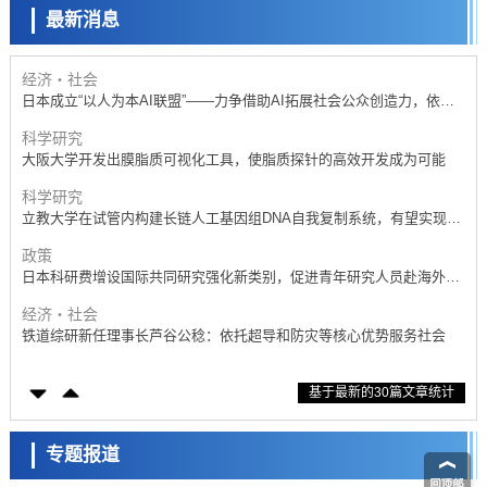
基础设施
最新消息
经济・社会
日本成立“以人为本AI联盟”——力争借助AI拓展社会公众创造力，依托
产学合作推进研发
科学研究
大阪大学开发出膜脂质可视化工具，使脂质探针的高效开发成为可能
科学研究
立教大学在试管内构建长链人工基因组DNA自我复制系统，有望实现携
带大量基因的人工细胞
政策
日本科研费增设国际共同研究强化新类别，促进青年研究人员赴海外开
展研究
经济・社会
铁道综研新任理事长芦谷公稔：依托超导和防灾等核心优势服务社会
科学研究
东京大学通过叶绿体基因组编辑技术强化碳固定酶，成功提高光合作用
能力与生产力
科学研究
基于最新的30篇文章统计
藤田医科大学等成功鉴定出非结核分枝杆菌生存的必需基因，首次揭示
该基因的必要性因菌株而异
经济・社会
【AI法下篇】如何应对AI的不可控性——中央大学平野晋教授专访
专题报道