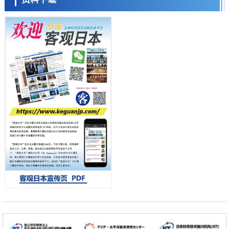
科学研究
东京大学和海上保安厅等发现南海海槽沿线板块边界锁定状态存在区域
差异
小岩井忠道
泷川 进
戴维
政策
日本第2次医疗研究开发调整费，根据一线实际情况和需求分配99.3亿
日元
科学研究
千叶大学鉴定出导致难治性疾病“肺高血压症”恶化的蛋白质“MYL9/12”，
会引发血管结构恶化
科学研究
京都大学高效生成光的构成单元“光子”，可应用于量子计算机
科学研究
开发出300亿年仅误差1秒的光晶格钟，构建网络将其打造为下一代社会
基础设施
经济・社会
日本成立“以人为本AI联盟”——力争借助AI拓展社会公众创造力，依托
产学合作推进研发
科学研究
大阪大学开发出膜脂质可视化工具，使脂质探针的高效开发成为可能
科学研究
立教大学在试管内构建长链人工基因组DNA自我复制系统，有望实现携
带大量基因的人工细胞