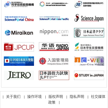
苍白球外节部体积增大
科学研究
大阪大学通过探针表面分子修饰实现生物组织内微细脂质分布的可视
化，研发出面向单细胞质谱成像的新技术
科学研究
开发出300亿年仅误差1秒的光晶格钟，构建网络将其打造为下一代社会
基础设施
科学研究
产总研无需石油利用松脂制备石墨前驱体，可作为电池电极材料
政策
日本内阁会议通过《2026年综合创新战略》，将统筹推进科学研究与成
果转化
科学研究
广岛大学发现EB病毒致病的淋巴瘤等相关疾病治疗新线索，聚焦CD80
抗体治疗可行性
科学研究
东京大学调查300多人MRI图像发现精神分裂症患者脑部外形特征——
苍白球外节部体积增大
科学研究
大阪大学通过探针表面分子修饰实现生物组织内微细脂质分布的可视
化，研发出面向单细胞质谱成像的新技术
关于我们
操作环境
版权声明
隐私声明
社交媒体
|
|
|
|
|
政策
|