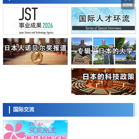
带大量基因的人工细胞
政策
日本科研费增设国际共同研究强化新类别，促进青年研究人员赴海外开
展研究
经济・社会
铁道综研新任理事长芦谷公稔：依托超导和防灾等核心优势服务社会
科学研究
东京大学通过叶绿体基因组编辑技术强化碳固定酶，成功提高光合作用
能力与生产力
科学研究
藤田医科大学等成功鉴定出非结核分枝杆菌生存的必需基因，首次揭示
该基因的必要性因菌株而异
经济・社会
【AI法下篇】如何应对AI的不可控性——中央大学平野晋教授专访
科学研究
日本学术会议：为保持土壤健康应采取哪些措施？探讨土壤保护与强化
日本科学未来馆 科学交
的具体对策
流员
科学研究
国际交流
大阪大学开发基于水氢键网络的温度预测新方法，AI从分子排列信息中
高精度解读
经济・社会
【AI法上篇】如何对“将人生交给AI”保持危机感——中央大学平野晋教
授专访