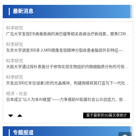
产总研无需石油利用松脂制备石墨前驱体，可作为电池电极材料
最新消息
政策
日本内阁会议通过《2026年综合创新战略》，将统筹推进科学研究与成
果转化
科学研究
广岛大学发现EB病毒致病的淋巴瘤等相关疾病治疗新线索，聚焦CD80
抗体治疗可行性
科学研究
东京大学调查300多人MRI图像发现精神分裂症患者脑部外形特征——
苍白球外节部体积增大
科学研究
大阪大学通过探针表面分子修饰实现生物组织内微细脂质分布的可视
化，研发出面向单细胞质谱成像的新技术
科学研究
开发出300亿年仅误差1秒的光晶格钟，构建网络将其打造为下一代社会
基础设施
经济・社会
日本成立“以人为本AI联盟”——力争借助AI拓展社会公众创造力，依托
产学合作推进研发
科学研究
基于最新的30篇文章统计
大阪大学开发出膜脂质可视化工具，使脂质探针的高效开发成为可能
科学研究
立教大学在试管内构建长链人工基因组DNA自我复制系统，有望实现携
专题报道