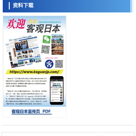
福井大学发现细胞记忆过往并抑制反应的机制，阐明即便DNA相同反应
资料下载
迥异之谜
科学研究
神户大学确认口服癌症疫苗B440单药给药的安全性，在转移性尿路上皮
癌患者中开展临床试验
日本科学未来馆 科学交
政策
流员
日本发布《令和8年版科学技术与创新白皮书》，解读第七期基本计划
首年度政策方向
科学研究
东京大学发现可诱导细胞死亡的新型信使物质
科学研究
东京都健康长寿医疗中心跨器官揭示衰老过程中的糖链变化
小岩井忠道
泷川 进
戴维
科学研究
产总研无需石油利用松脂制备石墨前驱体，可作为电池电极材料
政策
日本内阁会议通过《2026年综合创新战略》，将统筹推进科学研究与成
果转化
科学研究
广岛大学发现EB病毒致病的淋巴瘤等相关疾病治疗新线索，聚焦CD80
抗体治疗可行性
科学研究
东京大学调查300多人MRI图像发现精神分裂症患者脑部外形特征——