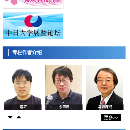
科学研究
庆应义塾大学阐明脑内“游击手”小胶质细胞包裹保护受损神经细胞的机
小岩井忠道
泷川 进
戴维
制，有望用于开发阿尔茨海默病等疾病疗法
科学研究
日本东北大学与横滨橡胶全球首次从纳米尺度揭示橡胶—黄铜粘接界面
劣化抑制机制，为提升轮胎安全性与耐久性的材料设计开辟道路
科学研究
近畿大学等发现植物染料“日本茜”的红色成分可抑制老化与炎症，有望
成为新型功能性材料
科学研究
专栏作者介绍
群马大学开发针对难治性癫痫的新型基因疗法，利用超小型GAD67启动
陈小牧
李鸥
安宁
子抑制发作
科学研究
九州大学揭示夜间眼压升高机制：两种激素波动叠加所致
科学研究
东京都产技研采用新手法开发出可稳定工作至300℃的介电材料，已验
证电容器可在汽车发动机等高温环境下工作
经济・社会
日本生成式AI使用者占比一年内翻倍，但与中美德仍有较大差距
容江
余锦泽
马场錬成
政策
日本修订首都直下型地震紧急对策：目标为死亡人数至少减半，重点强
更多>>
化火灾防控
科学研究