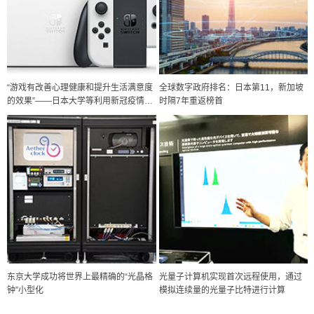
“游戏有改善心理健康和提升生活满意度
全球数字政府排名：日本第11，新加坡
的效果”——日本大学等利用新冠疫情开
时隔7年重返榜首
展研究
科学研究
东京大学成功将世界上最精确的“光晶格
光量子计算机实现首次远程使用，通过
开发出300亿年仅误差1秒的光晶格钟，构建网络将其打造为下一代社会
钟”小型化
模拟连续量的光量子比特进行计算
基础设施
科学研究