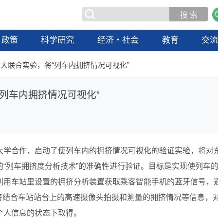
政策
科学研究
经济・社会
教育
交
大联合实验，将“列车内拥挤情况可视化”
列车内拥挤情况可视化”
大学合作，启动了使列车内的拥挤情况可视化的验证实验，将对
“列车拥挤度分析技术”的准确性进行验证。目标是实现使列车
利用车站里设置的拥挤分析装置获取乘客智能手机的蓝牙信号，
还将结合车站站台上的高速摄像头拍摄和测量的拥挤情况等信息，对
个人信息的状态下取得。