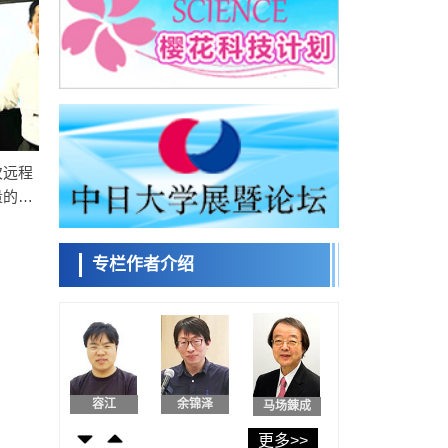
日本发布《令和8年版科学技术与创新白皮
书》，解读第七期基本计划首年度政策方向
科学研究
东京大学发现可诱导细胞死亡的新型信使物
日本科学未
质
来馆 科学交
科学研究
流员
东京都健康长寿医疗中心跨器官揭示衰老过
程中的糖链变化
科学研究
次远程
产总研无需石油利用松脂制备石墨前驱体，
小岩井忠道
泷川 进
戴维
可作为电池电极材料
量的光
科学研究
东京大学和海上保安厅等发现南海海槽沿线
板块边界锁定状态存在区域差异
专栏作者介绍
政策
日本第2次医疗研究开发调整费，根据一线实
陈小牧
安宁
李鸥
际情况和需求分配99.3亿日元
科学研究
千叶大学鉴定出导致难治性疾病“肺高血压症”
恶化的蛋白质“MYL9/12”，会引发血管结构恶
科学研究
化
京都大学高效生成光的构成单元“光子”，可应
容江
余锦泽
马场錬成
用于量子计算机
科学研究
更多>>
开发出300亿年仅误差1秒的光晶格钟，构建