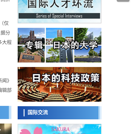
科学研究
为提升轮胎安全性与耐久性的材料设计开辟
道路
近畿大学等发现植物染料“日本茜”的红色成分
可抑制老化与炎症，有望成为新型功能性材
科学研究
料
（仅
群马大学开发针对难治性癫痫的新型基因疗
法，利用超小型GAD67启动子抑制发作
根据分
科学研究
九州大学揭示夜间眼压升高机制：两种激素
多大程
波动叠加所致
科学研究
东京都产技研采用新手法开发出可稳定工作
至300℃的介电材料，已验证电容器可在汽车
经济・社会
发动机等高温环境下工作
日本生成式AI使用者占比一年内翻倍，但与
中美德仍有较大差距
新闻》
政策
编辑部
日本修订首都直下型地震紧急对策：目标为
死亡人数至少减半，重点强化火灾防控
科学研究
福井大学发现细胞记忆过往并抑制反应的机
制，阐明即便DNA相同反应迥异之谜
国际交流
科学研究
神户大学确认口服癌症疫苗B440单药给药的
安全性，在转移性尿路上皮癌患者中开展临
政策
床试验