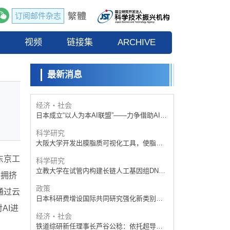
订阅邮件杂志
政策
日本科研费增设国际共同研究强化新类别，
流
视频
促进青年研究人员赴海外开展研究
链接集
ARCHIVE
科学研究
京都大学高效生成光的构成单元“光子”，可应
用于量子计算机
最新消息
科学研究
开发出300亿年仅误差1秒的光晶格钟，构建
网络将其打造为下一代社会基础设施
经济・社会
日本成立“以人为本AI联盟”——力争借助AI拓
展社会公众创造力，依托产学合作推进研发
科学研究
大阪大学开发出膜脂质可视化工具，使脂质
探针的高效开发成为可能
东京工
科学研究
立教大学在试管内构建长链人工基因组DNA
的拥挤
自我复制系统，有望实现携带大量基因的人
政策
工细胞
通过云
日本科研费增设国际共同研究强化新类别，
促进青年研究人员赴海外开展研究
AI进
经济・社会
铁道综研新任理事长芦谷公稔：依托超导和