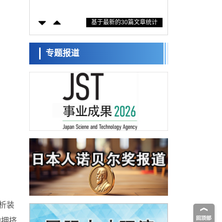
防灾等核心优势服务社会
科学研究
基于最新的30篇文章统计
东京大学通过叶绿体基因组编辑技术强化碳
固定酶，成功提高光合作用能力与生产力
科学研究
藤田医科大学等成功鉴定出非结核分枝杆菌
专题报道
生存的必需基因，首次揭示该基因的必要性
经济・社会
因菌株而异
【AI法下篇】如何应对AI的不可控性——中
央大学平野晋教授专访
科学研究
日本学术会议：为保持土壤健康应采取哪些
措施？探讨土壤保护与强化的具体对策
科学研究
大阪大学开发基于水氢键网络的温度预测新
方法，AI从分子排列信息中高精度解读
经济・社会
【AI法上篇】如何对“将人生交给AI”保持危机
感——中央大学平野晋教授专访
科学研究
庆应义塾大学阐明脑内“游击手”小胶质细胞包
裹保护受损神经细胞的机制，有望用于开发
科学研究
阿尔茨海默病等疾病疗法
析装
日本东北大学与横滨橡胶全球首次从纳米尺
度揭示橡胶—黄铜粘接界面劣化抑制机制，
的拥挤