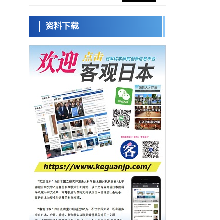
网络将其打造为下一代社会基础设施
经济・社会
资料下载
日本成立“以人为本AI联盟”——力争借助AI拓
日本科学未
展社会公众创造力，依托产学合作推进研发
来馆 科学交
科学研究
流员
大阪大学开发出膜脂质可视化工具，使脂质
探针的高效开发成为可能
科学研究
立教大学在试管内构建长链人工基因组DNA
小岩井忠道
泷川 进
戴维
自我复制系统，有望实现携带大量基因的人
政策
工细胞
日本科研费增设国际共同研究强化新类别，
促进青年研究人员赴海外开展研究
科学研究
京都大学高效生成光的构成单元“光子”，可应
用于量子计算机
科学研究
开发出300亿年仅误差1秒的光晶格钟，构建
网络将其打造为下一代社会基础设施
经济・社会
日本成立“以人为本AI联盟”——力争借助AI拓
展社会公众创造力，依托产学合作推进研发
科学研究
大阪大学开发出膜脂质可视化工具，使脂质