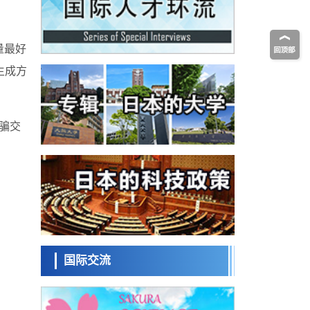
科学研究
为提升轮胎安全性与耐久性的材料设计开辟
道路
近畿大学等发现植物染料“日本茜”的红色成分
可抑制老化与炎症，有望成为新型功能性材
科学研究
料
量最好
群马大学开发针对难治性癫痫的新型基因疗
生成方
法，利用超小型GAD67启动子抑制发作
科学研究
九州大学揭示夜间眼压升高机制：两种激素
波动叠加所致
科学研究
诈骗交
东京都产技研采用新手法开发出可稳定工作
至300℃的介电材料，已验证电容器可在汽车
经济・社会
发动机等高温环境下工作
日本生成式AI使用者占比一年内翻倍，但与
中美德仍有较大差距
政策
日本修订首都直下型地震紧急对策：目标为
死亡人数至少减半，重点强化火灾防控
科学研究
福井大学发现细胞记忆过往并抑制反应的机
制，阐明即便DNA相同反应迥异之谜
国际交流
科学研究
神户大学确认口服癌症疫苗B440单药给药的
安全性，在转移性尿路上皮癌患者中开展临
政策
床试验