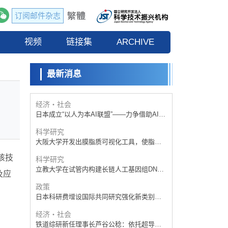
订阅邮件杂志
政策
日本科研费增设国际共同研究强化新类别，
流
视频
促进青年研究人员赴海外开展研究
链接集
ARCHIVE
科学研究
京都大学高效生成光的构成单元“光子”，可应
用于量子计算机
最新消息
科学研究
开发出300亿年仅误差1秒的光晶格钟，构建
网络将其打造为下一代社会基础设施
经济・社会
日本成立“以人为本AI联盟”——力争借助AI拓
展社会公众创造力，依托产学合作推进研发
科学研究
大阪大学开发出膜脂质可视化工具，使脂质
探针的高效开发成为可能
该技
科学研究
立教大学在试管内构建长链人工基因组DNA
及应
自我复制系统，有望实现携带大量基因的人
政策
工细胞
日本科研费增设国际共同研究强化新类别，
促进青年研究人员赴海外开展研究
经济・社会
铁道综研新任理事长芦谷公稔：依托超导和