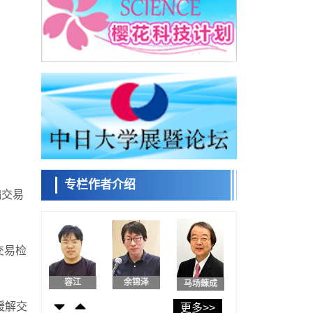
日本发布《令和8年版科学技术与创新白皮
书》，解读第七期基本计划首年度政策方向
科学研究
东京大学发现可诱导细胞死亡的新型信使物
日本科学未
质
来馆 科学交
科学研究
流员
东京都健康长寿医疗中心跨器官揭示衰老过
程中的糖链变化
科学研究
产总研无需石油利用松脂制备石墨前驱体，
小岩井忠道
泷川 进
戴维
可作为电池电极材料
科学研究
东京大学和海上保安厅等发现南海海槽沿线
板块边界锁定状态存在区域差异
专栏作者介绍
政策
骗交易
日本第2次医疗研究开发调整费，根据一线实
陈小牧
安宁
李鸥
际情况和需求分配99.3亿日元
科学研究
千叶大学鉴定出导致难治性疾病“肺高血压症”
恶化的蛋白质“MYL9/12”，会引发血管结构恶
交易检
科学研究
化
京都大学高效生成光的构成单元“光子”，可应
容江
余锦泽
马场錬成
用于量子计算机
科学研究
缓解交
更多>>
开发出300亿年仅误差1秒的光晶格钟，构建