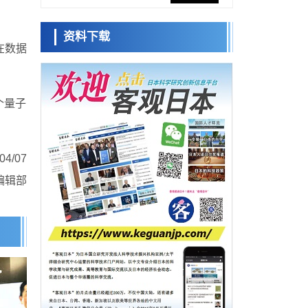
网络将其打造为下一代社会基础设施
经济・社会
资料下载
日本成立“以人为本AI联盟”——力争借助AI拓
日本科学未
在数据
展社会公众创造力，依托产学合作推进研发
来馆 科学交
科学研究
流员
大阪大学开发出膜脂质可视化工具，使脂质
探针的高效开发成为可能
科学研究
个量子
立教大学在试管内构建长链人工基因组DNA
小岩井忠道
泷川 进
戴维
自我复制系统，有望实现携带大量基因的人
政策
工细胞
日本科研费增设国际共同研究强化新类别，
/07
促进青年研究人员赴海外开展研究
科学研究
编辑部
京都大学高效生成光的构成单元“光子”，可应
用于量子计算机
科学研究
开发出300亿年仅误差1秒的光晶格钟，构建
网络将其打造为下一代社会基础设施
经济・社会
日本成立“以人为本AI联盟”——力争借助AI拓
展社会公众创造力，依托产学合作推进研发
科学研究
大阪大学开发出膜脂质可视化工具，使脂质