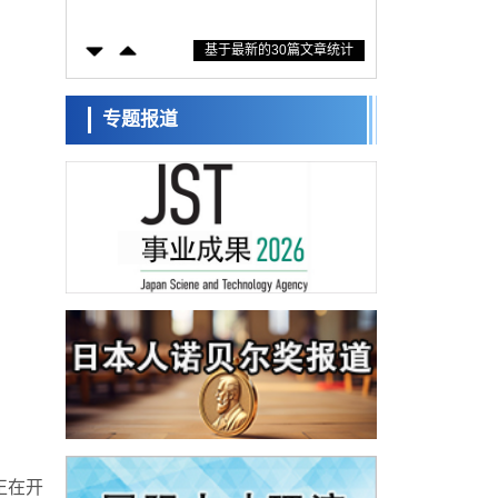
防灾等核心优势服务社会
科学研究
基于最新的30篇文章统计
东京大学通过叶绿体基因组编辑技术强化碳
固定酶，成功提高光合作用能力与生产力
科学研究
藤田医科大学等成功鉴定出非结核分枝杆菌
专题报道
生存的必需基因，首次揭示该基因的必要性
经济・社会
因菌株而异
【AI法下篇】如何应对AI的不可控性——中
央大学平野晋教授专访
科学研究
日本学术会议：为保持土壤健康应采取哪些
措施？探讨土壤保护与强化的具体对策
科学研究
大阪大学开发基于水氢键网络的温度预测新
方法，AI从分子排列信息中高精度解读
经济・社会
【AI法上篇】如何对“将人生交给AI”保持危机
感——中央大学平野晋教授专访
科学研究
庆应义塾大学阐明脑内“游击手”小胶质细胞包
裹保护受损神经细胞的机制，有望用于开发
科学研究
阿尔茨海默病等疾病疗法
日本东北大学与横滨橡胶全球首次从纳米尺
正在开
度揭示橡胶—黄铜粘接界面劣化抑制机制，