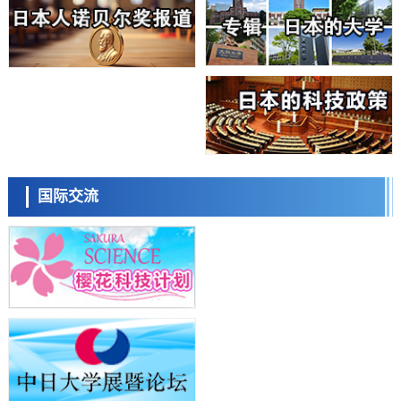
日本生成式AI使用者占比一年内翻倍，但与中美德仍有较大差距
政策
日本修订首都直下型地震紧急对策：目标为死亡人数至少减半，重点强
化火灾防控
科学研究
福井大学发现细胞记忆过往并抑制反应的机制，阐明即便DNA相同反应
迥异之谜
科学研究
神户大学确认口服癌症疫苗B440单药给药的安全性，在转移性尿路上皮
日本科学未来馆 科学交
癌患者中开展临床试验
流员
政策
国际交流
日本发布《令和8年版科学技术与创新白皮书》，解读第七期基本计划
首年度政策方向
科学研究
东京大学发现可诱导细胞死亡的新型信使物质
科学研究
东京都健康长寿医疗中心跨器官揭示衰老过程中的糖链变化
小岩井忠道
泷川 进
戴维
科学研究
产总研无需石油利用松脂制备石墨前驱体，可作为电池电极材料
科学研究
东京大学和海上保安厅等发现南海海槽沿线板块边界锁定状态存在区域