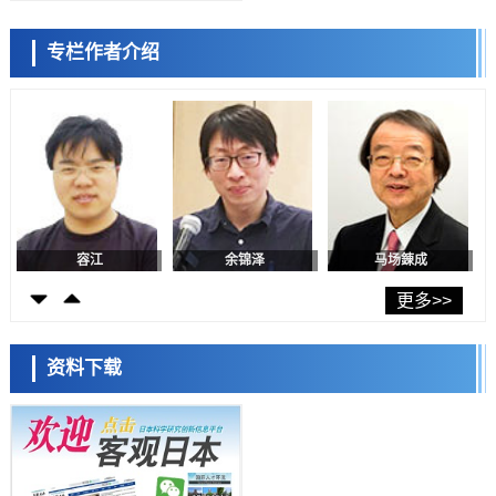
差异
政策
专栏作者介绍
日本第2次医疗研究开发调整费，根据一线实际情况和需求分配99.3亿
陈小牧
李鸥
安宁
日元
科学研究
千叶大学鉴定出导致难治性疾病“肺高血压症”恶化的蛋白质“MYL9/12”，
会引发血管结构恶化
科学研究
京都大学高效生成光的构成单元“光子”，可应用于量子计算机
科学研究
用数理模型诠释慢性荨麻疹的发病机理，借助数学的力量实现个体化最
佳治疗
容江
余锦泽
马场錬成
科学研究
【JST事业成果】发现室温下工作的交替磁体
更多>>
科学研究
夜景也能清晰呈现在纸上——日本“铁路摄影迷”教授研发新技术
资料下载
科学研究
【JST事业成果】开发低成本与低功耗的新型AI处理器
日本科学未来馆 科学交
科学研究
流员
东海大与东北大阐明炎症迁延的生理机制， PAI-1抑制有望应用于炎症