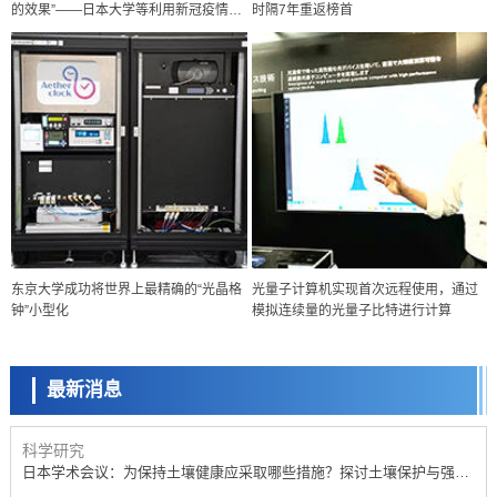
的效果”——日本大学等利用新冠疫情开
时隔7年重返榜首
展研究
科学研究
东京大学成功将世界上最精确的“光晶格
光量子计算机实现首次远程使用，通过
庆应义塾大学阐明脑内“游击手”小胶质细胞包裹保护受损神经细胞的机
钟”小型化
模拟连续量的光量子比特进行计算
制，有望用于开发阿尔茨海默病等疾病疗法
科学研究
【JST事业成果】开发将激光加工速度提高100万倍的新技术
最新消息
经济・社会
【AI法下篇】如何应对AI的不可控性——中央大学平野晋教授专访
科学研究
日本学术会议：为保持土壤健康应采取哪些措施？探讨土壤保护与强化
的具体对策