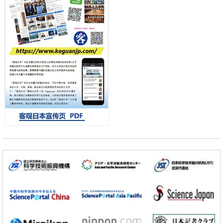
性疾病及组织再生治疗
科学研究
理研发现产生调节性T细胞的细胞操作方法，或可抑制对外来抗原的过
度免疫应答
政策
日本企业的研发投资应转向新技术领域——大和综研呼吁摆脱“中等技术
国家陷阱”
小岩井忠道
泷川 进
戴维
科学研究
【JST事业成果】开发将激光加工速度提高100万倍的新技术
经济・社会
【AI法下篇】如何应对AI的不可控性——中央大学平野晋教授专访
科学研究
日本学术会议：为保持土壤健康应采取哪些措施？探讨土壤保护与强化
的具体对策
科学研究
大阪大学开发基于水氢键网络的温度预测新方法，AI从分子排列信息中
高精度解读
经济・社会
【AI法上篇】如何对“将人生交给AI”保持危机感——中央大学平野晋教
授专访
科学研究
庆应义塾大学阐明脑内“游击手”小胶质细胞包裹保护受损神经细胞的机
制，有望用于开发阿尔茨海默病等疾病疗法