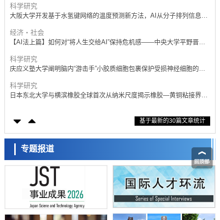
科学研究
大阪大学开发基于水氢键网络的温度预测新方法，AI从分子排列信息中
高精度解读
经济・社会
【AI法上篇】如何对“将人生交给AI”保持危机感——中央大学平野晋教
授专访
科学研究
庆应义塾大学阐明脑内“游击手”小胶质细胞包裹保护受损神经细胞的机
制，有望用于开发阿尔茨海默病等疾病疗法
科学研究
日本东北大学与横滨橡胶全球首次从纳米尺度揭示橡胶—黄铜粘接界面
劣化抑制机制，为提升轮胎安全性与耐久性的材料设计开辟道路
科学研究
基于最新的30篇文章统计
近畿大学等发现植物染料“日本茜”的红色成分可抑制老化与炎症，有望
成为新型功能性材料
科学研究
群马大学开发针对难治性癫痫的新型基因疗法，利用超小型GAD67启动
专题报道
子抑制发作
科学研究
九州大学揭示夜间眼压升高机制：两种激素波动叠加所致
科学研究
东京都产技研采用新手法开发出可稳定工作至300℃的介电材料，已验
证电容器可在汽车发动机等高温环境下工作
经济・社会