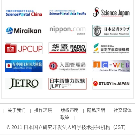
铁道综研新任理事长芦谷公稔：依托超导和防灾等核心优势服务社会
科学研究
东京大学通过叶绿体基因组编辑技术强化碳固定酶，成功提高光合作用
能力与生产力
科学研究
藤田医科大学等成功鉴定出非结核分枝杆菌生存的必需基因，首次揭示
该基因的必要性因菌株而异
关于我们
操作环境
版权声明
隐私声明
社交媒体
|
|
|
|
|
政策
|
© 2011 日本国立研究开发法人科学技术振兴机构（JST）