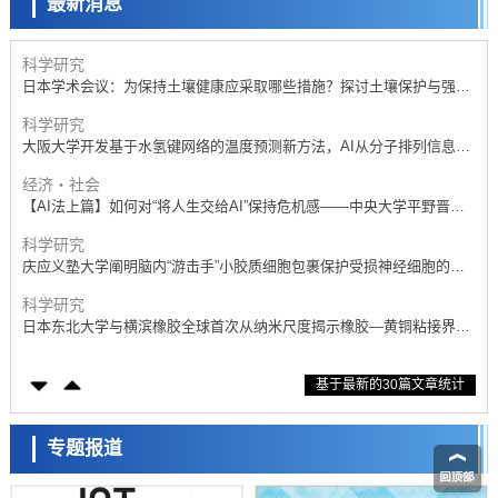
最新消息
经济・社会
【AI法下篇】如何应对AI的不可控性——中央大学平野晋教授专访
科学研究
日本学术会议：为保持土壤健康应采取哪些措施？探讨土壤保护与强化
的具体对策
科学研究
大阪大学开发基于水氢键网络的温度预测新方法，AI从分子排列信息中
高精度解读
经济・社会
【AI法上篇】如何对“将人生交给AI”保持危机感——中央大学平野晋教
授专访
科学研究
庆应义塾大学阐明脑内“游击手”小胶质细胞包裹保护受损神经细胞的机
制，有望用于开发阿尔茨海默病等疾病疗法
科学研究
日本东北大学与横滨橡胶全球首次从纳米尺度揭示橡胶—黄铜粘接界面
劣化抑制机制，为提升轮胎安全性与耐久性的材料设计开辟道路
科学研究
基于最新的30篇文章统计
近畿大学等发现植物染料“日本茜”的红色成分可抑制老化与炎症，有望
成为新型功能性材料
科学研究
群马大学开发针对难治性癫痫的新型基因疗法，利用超小型GAD67启动
专题报道
子抑制发作
科学研究