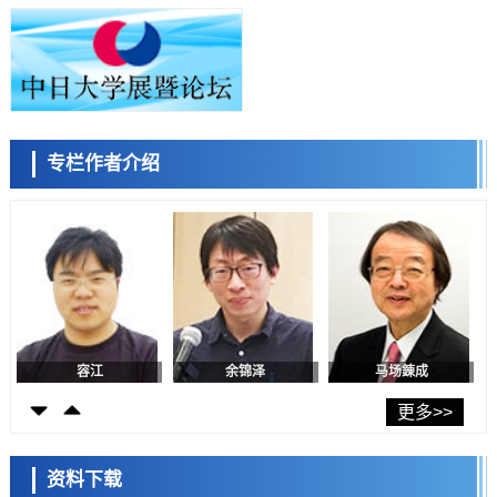
小岩井忠道
泷川 进
戴维
科学研究
产总研无需石油利用松脂制备石墨前驱体，可作为电池电极材料
科学研究
东京大学和海上保安厅等发现南海海槽沿线板块边界锁定状态存在区域
差异
政策
专栏作者介绍
日本第2次医疗研究开发调整费，根据一线实际情况和需求分配99.3亿
陈小牧
李鸥
安宁
日元
科学研究
千叶大学鉴定出导致难治性疾病“肺高血压症”恶化的蛋白质“MYL9/12”，
会引发血管结构恶化
科学研究
京都大学高效生成光的构成单元“光子”，可应用于量子计算机
科学研究
用数理模型诠释慢性荨麻疹的发病机理，借助数学的力量实现个体化最
佳治疗
容江
余锦泽
马场錬成
科学研究
【JST事业成果】发现室温下工作的交替磁体
更多>>
科学研究
夜景也能清晰呈现在纸上——日本“铁路摄影迷”教授研发新技术
资料下载