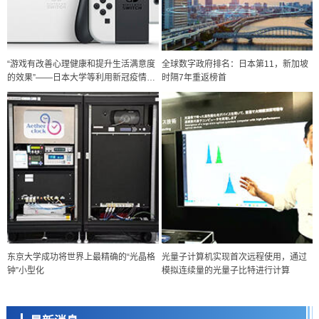
“游戏有改善心理健康和提升生活满意度
全球数字政府排名：日本第11，新加坡
的效果”——日本大学等利用新冠疫情开
时隔7年重返榜首
经济・社会
展研究
【AI法下篇】如何应对AI的不可控性——中央大学平野晋教授专访
科学研究
【JST事业成果】开发低成本与低功耗的新型AI处理器
政策
日本科研费增设国际共同研究强化新类别，促进青年研究人员赴海外开
展研究
经济・社会
铁道综研新任理事长芦谷公稔：依托超导和防灾等核心优势服务社会
科学研究
东京大学成功将世界上最精确的“光晶格
光量子计算机实现首次远程使用，通过
东京大学通过叶绿体基因组编辑技术强化碳固定酶，成功提高光合作用
钟”小型化
模拟连续量的光量子比特进行计算
能力与生产力
科学研究
藤田医科大学等成功鉴定出非结核分枝杆菌生存的必需基因，首次揭示
该基因的必要性因菌株而异