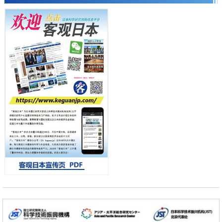
科学研究
【JST事业成果】开发低成本与低功耗的新型AI处理器
日本科学未来馆 科学交
政策
流员
日本科研费增设国际共同研究强化新类别，促进青年研究人员赴海外开
展研究
经济・社会
铁道综研新任理事长芦谷公稔：依托超导和防灾等核心优势服务社会
科学研究
东京大学通过叶绿体基因组编辑技术强化碳固定酶，成功提高光合作用
能力与生产力
小岩井忠道
泷川 进
戴维
科学研究
藤田医科大学等成功鉴定出非结核分枝杆菌生存的必需基因，首次揭示
该基因的必要性因菌株而异
经济・社会
【AI法下篇】如何应对AI的不可控性——中央大学平野晋教授专访
科学研究
【JST事业成果】开发低成本与低功耗的新型AI处理器
政策
日本科研费增设国际共同研究强化新类别，促进青年研究人员赴海外开
展研究
经济・社会