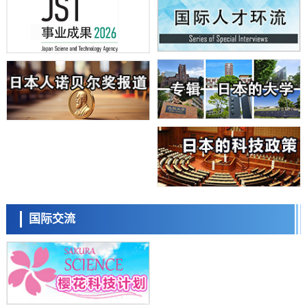
九州大学揭示夜间眼压升高机制：两种激素波动叠加所致
科学研究
东京都产技研采用新手法开发出可稳定工作至300℃的介电材料，已验
证电容器可在汽车发动机等高温环境下工作
经济・社会
日本生成式AI使用者占比一年内翻倍，但与中美德仍有较大差距
政策
日本修订首都直下型地震紧急对策：目标为死亡人数至少减半，重点强
化火灾防控
科学研究
福井大学发现细胞记忆过往并抑制反应的机制，阐明即便DNA相同反应
迥异之谜
科学研究
神户大学确认口服癌症疫苗B440单药给药的安全性，在转移性尿路上皮
日本科学未来馆 科学交
癌患者中开展临床试验
流员
政策
国际交流
日本发布《令和8年版科学技术与创新白皮书》，解读第七期基本计划
首年度政策方向
科学研究
东京大学发现可诱导细胞死亡的新型信使物质
科学研究
东京都健康长寿医疗中心跨器官揭示衰老过程中的糖链变化