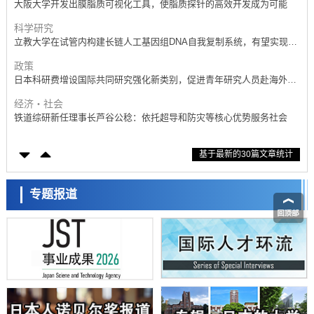
立教大学在试管内构建长链人工基因组DNA自我复制系统，有望实现携
带大量基因的人工细胞
政策
日本科研费增设国际共同研究强化新类别，促进青年研究人员赴海外开
展研究
经济・社会
铁道综研新任理事长芦谷公稔：依托超导和防灾等核心优势服务社会
科学研究
东京大学通过叶绿体基因组编辑技术强化碳固定酶，成功提高光合作用
能力与生产力
科学研究
基于最新的30篇文章统计
藤田医科大学等成功鉴定出非结核分枝杆菌生存的必需基因，首次揭示
该基因的必要性因菌株而异
经济・社会
【AI法下篇】如何应对AI的不可控性——中央大学平野晋教授专访
专题报道
科学研究
日本学术会议：为保持土壤健康应采取哪些措施？探讨土壤保护与强化
的具体对策
科学研究
大阪大学开发基于水氢键网络的温度预测新方法，AI从分子排列信息中
高精度解读
经济・社会
【AI法上篇】如何对“将人生交给AI”保持危机感——中央大学平野晋教