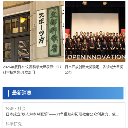
政策
日本科研费增设国际共同研究强化新类别，促进青年研究人员赴海外开
展研究
科学研究
2026年度日本“文部科学大臣表彰”（1）
日本开放创新大奖确定，各领域大臣奖
京都大学高效生成光的构成单元“光子”，可应用于量子计算机
科学技术奖·开发部门
公布
科学研究
开发出300亿年仅误差1秒的光晶格钟，构建网络将其打造为下一代社会
基础设施
最新消息
经济・社会
日本成立“以人为本AI联盟”——力争借助AI拓展社会公众创造力，依托
产学合作推进研发
科学研究
大阪大学开发出膜脂质可视化工具，使脂质探针的高效开发成为可能
科学研究