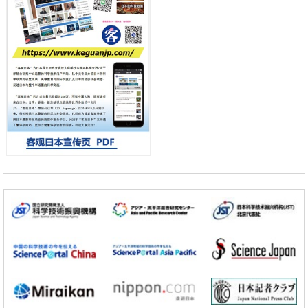
千叶大学鉴定出导致难治性疾病“肺高血压症”恶化的蛋白质“MYL9/12”，
会引发血管结构恶化
科学研究
小岩井忠道
泷川 进
戴维
京都大学高效生成光的构成单元“光子”，可应用于量子计算机
科学研究
开发出300亿年仅误差1秒的光晶格钟，构建网络将其打造为下一代社会
基础设施
经济・社会
日本成立“以人为本AI联盟”——力争借助AI拓展社会公众创造力，依托
产学合作推进研发
科学研究
大阪大学开发出膜脂质可视化工具，使脂质探针的高效开发成为可能
科学研究
立教大学在试管内构建长链人工基因组DNA自我复制系统，有望实现携
带大量基因的人工细胞
政策
日本科研费增设国际共同研究强化新类别，促进青年研究人员赴海外开
展研究
科学研究
京都大学高效生成光的构成单元“光子”，可应用于量子计算机
科学研究
开发出300亿年仅误差1秒的光晶格钟，构建网络将其打造为下一代社会