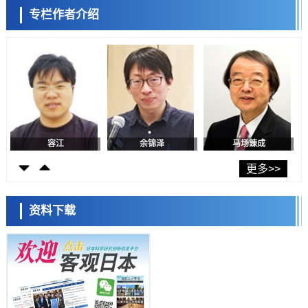
科学研究
陈小牧
李鸥
安宁
专栏作者介绍
福井大学发现细胞记忆过往并抑制反应的机制，阐明即便DNA相同反应
迥异之谜
科学研究
神户大学确认口服癌症疫苗B440单药给药的安全性，在转移性尿路上皮
癌患者中开展临床试验
政策
日本发布《令和8年版科学技术与创新白皮书》，解读第七期基本计划
首年度政策方向
科学研究
容江
余锦泽
马场錬成
东京大学发现可诱导细胞死亡的新型信使物质
科学研究
东京都健康长寿医疗中心跨器官揭示衰老过程中的糖链变化
更多>>
科学研究
产总研无需石油利用松脂制备石墨前驱体，可作为电池电极材料
资料下载
科学研究
日本科学未来馆 科学交
东京大学和海上保安厅等发现南海海槽沿线板块边界锁定状态存在区域
流员
差异
政策
日本第2次医疗研究开发调整费，根据一线实际情况和需求分配99.3亿
日元
科学研究