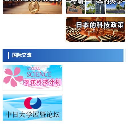
授专访
科学研究
庆应义塾大学阐明脑内“游击手”小胶质细胞包裹保护受损神经细胞的机
制，有望用于开发阿尔茨海默病等疾病疗法
科学研究
日本东北大学与横滨橡胶全球首次从纳米尺度揭示橡胶—黄铜粘接界面
劣化抑制机制，为提升轮胎安全性与耐久性的材料设计开辟道路
科学研究
日本科学未来馆 科学交
近畿大学等发现植物染料“日本茜”的红色成分可抑制老化与炎症，有望
流员
成为新型功能性材料
科学研究
国际交流
群马大学开发针对难治性癫痫的新型基因疗法，利用超小型GAD67启动
子抑制发作
科学研究
九州大学揭示夜间眼压升高机制：两种激素波动叠加所致
科学研究
小岩井忠道
泷川 进
戴维
东京都产技研采用新手法开发出可稳定工作至300℃的介电材料，已验
证电容器可在汽车发动机等高温环境下工作
经济・社会
日本生成式AI使用者占比一年内翻倍，但与中美德仍有较大差距
政策
日本修订首都直下型地震紧急对策：目标为死亡人数至少减半，重点强
化火灾防控