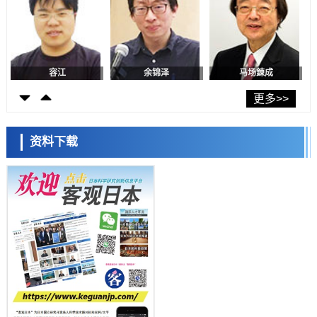
政策
日本发布《令和8年版科学技术与创新白皮书》，解读第七期基本计划
首年度政策方向
科学研究
东京大学发现可诱导细胞死亡的新型信使物质
日本科学未来馆 科学交
科学研究
流员
东京都健康长寿医疗中心跨器官揭示衰老过程中的糖链变化
更多>>
科学研究
产总研无需石油利用松脂制备石墨前驱体，可作为电池电极材料
资料下载
科学研究
东京大学和海上保安厅等发现南海海槽沿线板块边界锁定状态存在区域
差异
小岩井忠道
泷川 进
戴维
政策
日本第2次医疗研究开发调整费，根据一线实际情况和需求分配99.3亿
日元
科学研究
千叶大学鉴定出导致难治性疾病“肺高血压症”恶化的蛋白质“MYL9/12”，
会引发血管结构恶化
科学研究
京都大学高效生成光的构成单元“光子”，可应用于量子计算机
科学研究