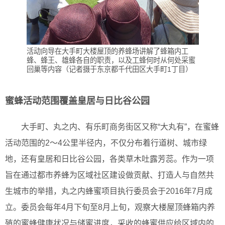
活动向导在大手町大楼屋顶的养蜂场讲解了蜂箱内工
蜂、蜂王、雄蜂各自的职责，以及工蜂何时从何处采蜜
回巢等内容（记者摄于东京都千代田区大手町1丁目）
蜜蜂活动范围覆盖皇居与日比谷公园
大手町、丸之内、有乐町商务街区又称“大丸有”，在蜜蜂
活动范围的2～4公里半径内，不仅分布着行道树、城市绿
地，还有皇居和日比谷公园，各类草木吐露芳蕊。作为一项
旨在通过都市养蜂为区域社区建设做贡献、打造人与自然共
生城市的举措，丸之内蜂蜜项目执行委员会于2016年7月成
立。委员会每年4月下旬至8月上旬，观察大楼屋顶蜂箱内养
殖的蜜蜂健康状况与储蜜进度，采收的蜂蜜供应给区域内的