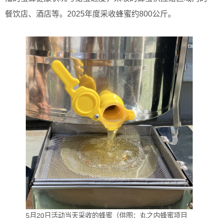
餐饮店、酒店等。2025年度采收蜂蜜约800公斤。
5月20日活动当天采收的蜂蜜（供图：丸之内蜂蜜项目