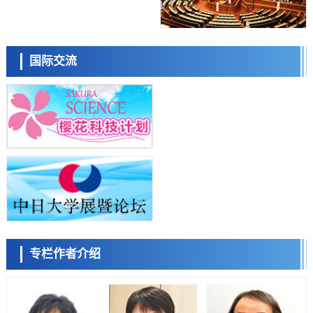
劣化抑制机制，为提升轮胎安全性与耐久性的材料设计开辟道路
科学研究
近畿大学等发现植物染料“日本茜”的红色成分可抑制老化与炎症，有望
小岩井忠道
泷川 进
戴维
成为新型功能性材料
科学研究
国际交流
群马大学开发针对难治性癫痫的新型基因疗法，利用超小型GAD67启动
子抑制发作
科学研究
九州大学揭示夜间眼压升高机制：两种激素波动叠加所致
科学研究
东京都产技研采用新手法开发出可稳定工作至300℃的介电材料，已验
证电容器可在汽车发动机等高温环境下工作
陈小牧
李鸥
安宁
经济・社会
日本生成式AI使用者占比一年内翻倍，但与中美德仍有较大差距
政策
日本修订首都直下型地震紧急对策：目标为死亡人数至少减半，重点强
化火灾防控
科学研究
专栏作者介绍
福井大学发现细胞记忆过往并抑制反应的机制，阐明即便DNA相同反应
迥异之谜
容江
余锦泽
马场錬成
科学研究
神户大学确认口服癌症疫苗B440单药给药的安全性，在转移性尿路上皮
癌患者中开展临床试验