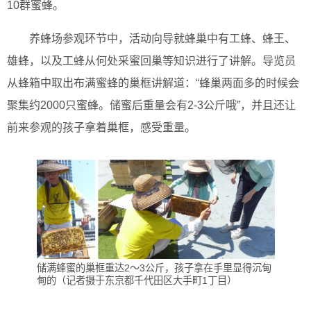
10群蜜蜂。
养蜂场参观环节中，活动向导就蜂巢中有工蜂、蜂王、
雄蜂，以及工蜂从何处采蜜回巢等知识进行了讲解。导览员
从蜂箱中取出布满蜜蜂的巢框讲解道：“蜂巢两面多的时候会
聚集约2000只蜜蜂。储蜜后重量会有2-3公斤哦”，并且还让
前来参观的孩子拿着巢框，感受重量。
储满蜂蜜的巢框重达2～3公斤，孩子拿在手里显得沉甸
甸的（记者摄于东京都千代田区大手町1丁目）