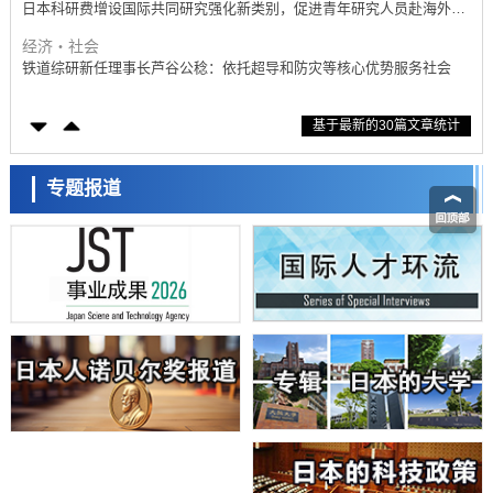
铁道综研新任理事长芦谷公稔：依托超导和防灾等核心优势服务社会
科学研究
东京大学通过叶绿体基因组编辑技术强化碳固定酶，成功提高光合作用
能力与生产力
科学研究
基于最新的30篇文章统计
藤田医科大学等成功鉴定出非结核分枝杆菌生存的必需基因，首次揭示
该基因的必要性因菌株而异
经济・社会
【AI法下篇】如何应对AI的不可控性——中央大学平野晋教授专访
专题报道
科学研究
日本学术会议：为保持土壤健康应采取哪些措施？探讨土壤保护与强化
的具体对策
科学研究
大阪大学开发基于水氢键网络的温度预测新方法，AI从分子排列信息中
高精度解读
经济・社会
【AI法上篇】如何对“将人生交给AI”保持危机感——中央大学平野晋教
日本科学未来馆 科学交
授专访
科学研究
流员
庆应义塾大学阐明脑内“游击手”小胶质细胞包裹保护受损神经细胞的机
制，有望用于开发阿尔茨海默病等疾病疗法
科学研究
日本东北大学与横滨橡胶全球首次从纳米尺度揭示橡胶—黄铜粘接界面