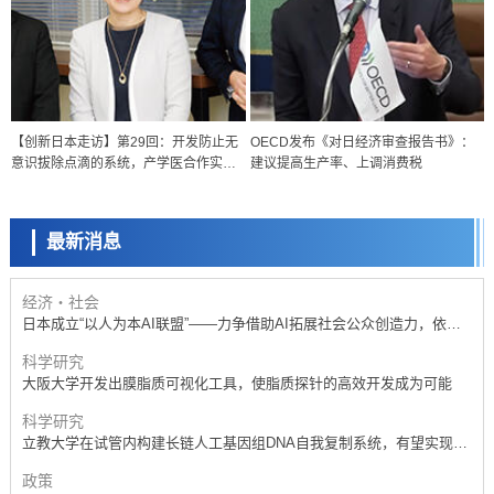
政策
日本科研费增设国际共同研究强化新类别，促进青年研究人员赴海外开
展研究
科学研究
【创新日本走访】第29回：开发防止无
OECD发布《对日经济审查报告书》：
京都大学高效生成光的构成单元“光子”，可应用于量子计算机
意识拔除点滴的系统，产学医合作实现
建议提高生产率、上调消费税
科学研究
有尊严的认知症护理
开发出300亿年仅误差1秒的光晶格钟，构建网络将其打造为下一代社会
基础设施
最新消息
经济・社会
日本成立“以人为本AI联盟”——力争借助AI拓展社会公众创造力，依托
产学合作推进研发
科学研究
大阪大学开发出膜脂质可视化工具，使脂质探针的高效开发成为可能
科学研究
立教大学在试管内构建长链人工基因组DNA自我复制系统，有望实现携
带大量基因的人工细胞
政策
日本科研费增设国际共同研究强化新类别，促进青年研究人员赴海外开
展研究
经济・社会