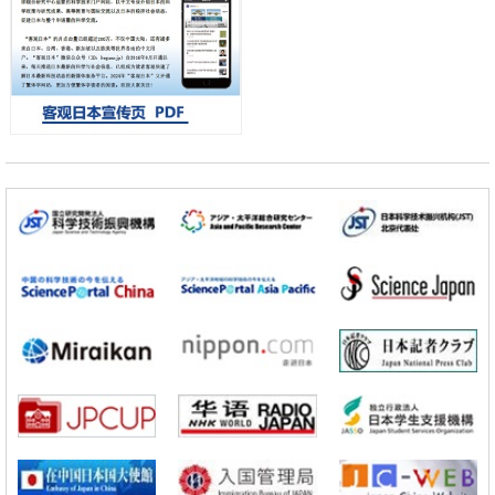
开发出300亿年仅误差1秒的光晶格钟，构建网络将其打造为下一代社会
基础设施
经济・社会
日本成立“以人为本AI联盟”——力争借助AI拓展社会公众创造力，依托
产学合作推进研发
科学研究
大阪大学开发出膜脂质可视化工具，使脂质探针的高效开发成为可能
科学研究
立教大学在试管内构建长链人工基因组DNA自我复制系统，有望实现携
带大量基因的人工细胞
政策
日本科研费增设国际共同研究强化新类别，促进青年研究人员赴海外开
展研究
科学研究
京都大学高效生成光的构成单元“光子”，可应用于量子计算机
科学研究
开发出300亿年仅误差1秒的光晶格钟，构建网络将其打造为下一代社会
基础设施
经济・社会
日本成立“以人为本AI联盟”——力争借助AI拓展社会公众创造力，依托
产学合作推进研发
科学研究
大阪大学开发出膜脂质可视化工具，使脂质探针的高效开发成为可能