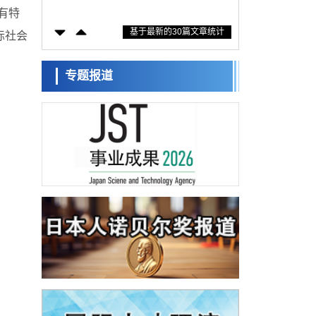
固定酶，成功提高光合作用能力与生产力
有特
科学研究
基于最新的30篇文章统计
藤田医科大学等成功鉴定出非结核分枝杆菌
际社会
生存的必需基因，首次揭示该基因的必要性
经济・社会
因菌株而异
【AI法下篇】如何应对AI的不可控性——中
专题报道
央大学平野晋教授专访
科学研究
日本学术会议：为保持土壤健康应采取哪些
措施？探讨土壤保护与强化的具体对策
科学研究
大阪大学开发基于水氢键网络的温度预测新
方法，AI从分子排列信息中高精度解读
经济・社会
【AI法上篇】如何对“将人生交给AI”保持危机
感——中央大学平野晋教授专访
科学研究
庆应义塾大学阐明脑内“游击手”小胶质细胞包
裹保护受损神经细胞的机制，有望用于开发
科学研究
阿尔茨海默病等疾病疗法
日本东北大学与横滨橡胶全球首次从纳米尺
度揭示橡胶—黄铜粘接界面劣化抑制机制，
科学研究
为提升轮胎安全性与耐久性的材料设计开辟
道路
近畿大学等发现植物染料“日本茜”的红色成分
可抑制老化与炎症，有望成为新型功能性材