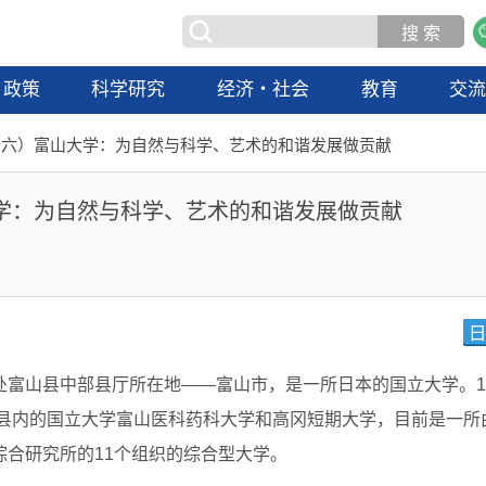
政策
科学研究
经济・社会
教育
交
十六）富山大学：为自然与科学、艺术的和谐发展做贡献
学：为自然与科学、艺术的和谐发展做贡献
富山县中部县厅所在地——富山市，是一所日本的国立大学。19
了县内的国立大学富山医科药科大学和高冈短期大学，目前是一所
合研究所的11个组织的综合型大学。