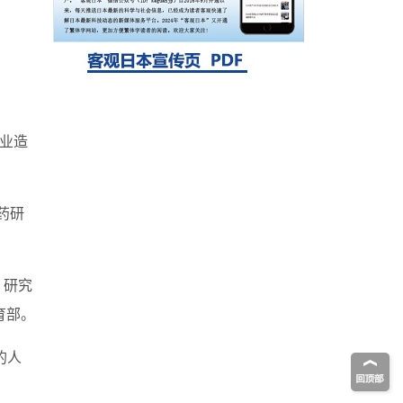
自我复制系统，有望实现携带大量基因的人
工细胞
产业造
药研
，研究
育部。
的人