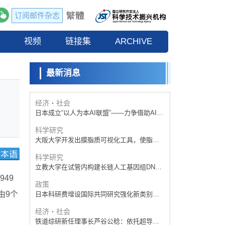
日本科研费增设国际共同研究强化新类别，
促进青年研究人员赴海外开展研究
订阅邮件杂志
科学研究
京都大学高效生成光的构成单元“光子”，可应
流
视频
用于量子计算机
链接集
ARCHIVE
科学研究
开发出300亿年仅误差1秒的光晶格钟，构建
网络将其打造为下一代社会基础设施
最新消息
经济・社会
日本成立“以人为本AI联盟”——力争借助AI拓
展社会公众创造力，依托产学合作推进研发
科学研究
大阪大学开发出膜脂质可视化工具，使脂质
探针的高效开发成为可能
科学研究
立教大学在试管内构建长链人工基因组DNA
自我复制系统，有望实现携带大量基因的人
政策
工细胞
日本科研费增设国际共同研究强化新类别，
促进青年研究人员赴海外开展研究
49
经济・社会
由9个
铁道综研新任理事长芦谷公稔：依托超导和
防灾等核心优势服务社会
科学研究
东京大学通过叶绿体基因组编辑技术强化碳