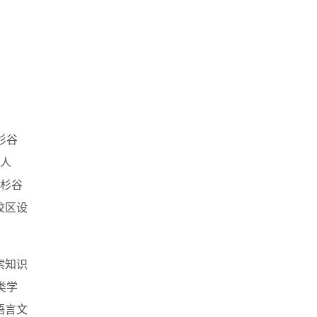
杉谷
人
杉谷
校区设
索知识
类学
语言文