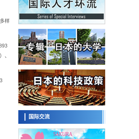
科学研究
料
群马大学开发针对难治性癫痫的新型基因疗
法，利用超小型GAD67启动子抑制发作
科学研究
和多样
九州大学揭示夜间眼压升高机制：两种激素
波动叠加所致
科学研究
东京都产技研采用新手法开发出可稳定工作
93
至300℃的介电材料，已验证电容器可在汽车
经济・社会
发动机等高温环境下工作
身）、
日本生成式AI使用者占比一年内翻倍，但与
中美德仍有较大差距
政策
日本修订首都直下型地震紧急对策：目标为
3
死亡人数至少减半，重点强化火灾防控
科学研究
福井大学发现细胞记忆过往并抑制反应的机
制，阐明即便DNA相同反应迥异之谜
科学研究
神户大学确认口服癌症疫苗B440单药给药的
安全性，在转移性尿路上皮癌患者中开展临
国际交流
政策
床试验
日本科学未
日本发布《令和8年版科学技术与创新白皮
来馆 科学交
书》，解读第七期基本计划首年度政策方向
科学研究
流员