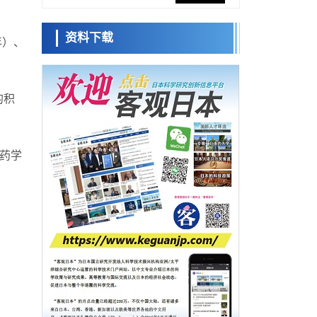
展社会公众创造力，依托产学合作推进研发
科学研究
资料下载
大阪大学开发出膜脂质可视化工具，使脂质
年）、
小岩井忠道
泷川 进
戴维
探针的高效开发成为可能
科学研究
立教大学在试管内构建长链人工基因组DNA
自我复制系统，有望实现携带大量基因的人
的积
政策
工细胞
日本科研费增设国际共同研究强化新类别，
促进青年研究人员赴海外开展研究
科学研究
京都大学高效生成光的构成单元“光子”，可应
的药学
用于量子计算机
科学研究
开发出300亿年仅误差1秒的光晶格钟，构建
网络将其打造为下一代社会基础设施
经济・社会
日本成立“以人为本AI联盟”——力争借助AI拓
展社会公众创造力，依托产学合作推进研发
科学研究
大阪大学开发出膜脂质可视化工具，使脂质
探针的高效开发成为可能
科学研究
立教大学在试管内构建长链人工基因组DNA