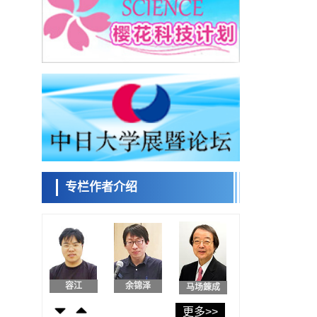
东京大学发现可诱导细胞死亡的新型信使物
质
科学研究
东京都健康长寿医疗中心跨器官揭示衰老过
小岩井忠道
泷川 进
戴维
程中的糖链变化
科学研究
产总研无需石油利用松脂制备石墨前驱体，
可作为电池电极材料
科学研究
东京大学和海上保安厅等发现南海海槽沿线
陈小牧
安宁
李鸥
板块边界锁定状态存在区域差异
政策
日本第2次医疗研究开发调整费，根据一线实
际情况和需求分配99.3亿日元
专栏作者介绍
科学研究
千叶大学鉴定出导致难治性疾病“肺高血压症”
容江
余锦泽
马场錬成
恶化的蛋白质“MYL9/12”，会引发血管结构恶
科学研究
化
京都大学高效生成光的构成单元“光子”，可应
用于量子计算机
科学研究
开发出300亿年仅误差1秒的光晶格钟，构建
日本科学未
网络将其打造为下一代社会基础设施
来馆 科学交
经济・社会
更多>>
流员
日本成立“以人为本AI联盟”——力争借助AI拓