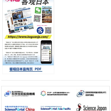
政策
日本第2次医疗研究开发调整费，根据一线实际情况和需求分配99.3亿
日元
科学研究
千叶大学鉴定出导致难治性疾病“肺高血压症”恶化的蛋白质“MYL9/12”，
会引发血管结构恶化
科学研究
京都大学高效生成光的构成单元“光子”，可应用于量子计算机
科学研究
开发出300亿年仅误差1秒的光晶格钟，构建网络将其打造为下一代社会
基础设施
经济・社会
日本成立“以人为本AI联盟”——力争借助AI拓展社会公众创造力，依托
产学合作推进研发
科学研究
大阪大学开发出膜脂质可视化工具，使脂质探针的高效开发成为可能
科学研究
立教大学在试管内构建长链人工基因组DNA自我复制系统，有望实现携
带大量基因的人工细胞
政策
日本科研费增设国际共同研究强化新类别，促进青年研究人员赴海外开
展研究
科学研究