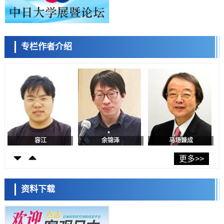
政策
日本修订首都直下型地震紧急对策：目标为死亡人数至少减半，重点强
化火灾防控
科学研究
专栏作者介绍
福井大学发现细胞记忆过往并抑制反应的机制，阐明即便DNA相同反应
容江
余锦泽
马场錬成
迥异之谜
科学研究
神户大学确认口服癌症疫苗B440单药给药的安全性，在转移性尿路上皮
癌患者中开展临床试验
政策
日本发布《令和8年版科学技术与创新白皮书》，解读第七期基本计划
首年度政策方向
科学研究
东京大学发现可诱导细胞死亡的新型信使物质
日本科学未来馆 科学交
科学研究
流员
东京都健康长寿医疗中心跨器官揭示衰老过程中的糖链变化
更多>>
科学研究
产总研无需石油利用松脂制备石墨前驱体，可作为电池电极材料
资料下载
科学研究
东京大学和海上保安厅等发现南海海槽沿线板块边界锁定状态存在区域
差异
小岩井忠道
泷川 进
戴维