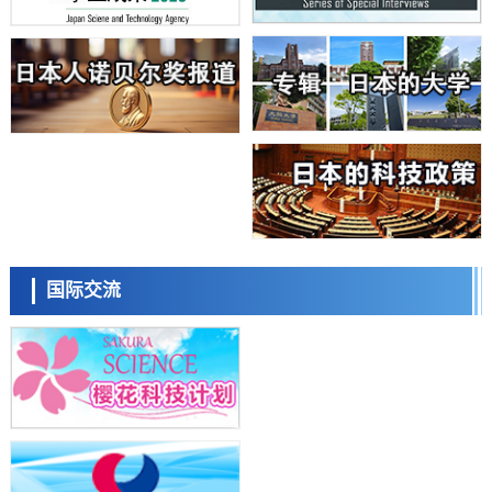
大阪大学开发基于水氢键网络的温度预测新方法，AI从分子排列信息中
高精度解读
经济・社会
【AI法上篇】如何对“将人生交给AI”保持危机感——中央大学平野晋教
日本科学未来馆 科学交
授专访
流员
科学研究
庆应义塾大学阐明脑内“游击手”小胶质细胞包裹保护受损神经细胞的机
制，有望用于开发阿尔茨海默病等疾病疗法
科学研究
日本东北大学与横滨橡胶全球首次从纳米尺度揭示橡胶—黄铜粘接界面
劣化抑制机制，为提升轮胎安全性与耐久性的材料设计开辟道路
科学研究
近畿大学等发现植物染料“日本茜”的红色成分可抑制老化与炎症，有望
小岩井忠道
泷川 进
戴维
成为新型功能性材料
科学研究
国际交流
群马大学开发针对难治性癫痫的新型基因疗法，利用超小型GAD67启动
子抑制发作
科学研究
九州大学揭示夜间眼压升高机制：两种激素波动叠加所致
科学研究
东京都产技研采用新手法开发出可稳定工作至300℃的介电材料，已验
陈小牧
李鸥
安宁
证电容器可在汽车发动机等高温环境下工作
经济・社会
日本生成式AI使用者占比一年内翻倍，但与中美德仍有较大差距