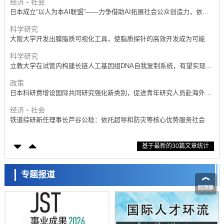
科学研究
大阪大学开发出膜脂质可视化工具，使脂质探针的高效开发成为可能
科学研究
立教大学在试管内构建长链人工基因组DNA自我复制系统，有望实现携
带大量基因的人工细胞
政策
日本科研费增设国际共同研究强化新类别，促进青年研究人员赴海外开
展研究
经济・社会
铁道综研新任理事长芦谷公稔：依托超导和防灾等核心优势服务社会
科学研究
东京大学通过叶绿体基因组编辑技术强化碳固定酶，成功提高光合作用
能力与生产力
科学研究
基于最新的30篇文章统计
藤田医科大学等成功鉴定出非结核分枝杆菌生存的必需基因，首次揭示
该基因的必要性因菌株而异
经济・社会
【AI法下篇】如何应对AI的不可控性——中央大学平野晋教授专访
专题报道
科学研究
日本学术会议：为保持土壤健康应采取哪些措施？探讨土壤保护与强化
的具体对策
科学研究