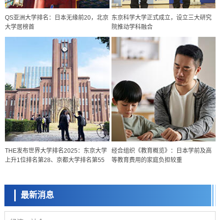
QS亚洲大学排名：日本无缘前20，北京
东京科学大学正式成立，设立三大研究
大学居榜首
院推动学科融合
政策
日本科研费增设国际共同研究强化新类别，促进青年研究人员赴海外开
展研究
科学研究
THE发布世界大学排名2025：东京大学
经合组织《教育概览》：日本学前及高
京都大学高效生成光的构成单元“光子”，可应用于量子计算机
上升1位排名第28、京都大学排名第55
等教育费用的家庭负担较重
科学研究
开发出300亿年仅误差1秒的光晶格钟，构建网络将其打造为下一代社会
基础设施
最新消息
经济・社会
日本成立“以人为本AI联盟”——力争借助AI拓展社会公众创造力，依托
产学合作推进研发