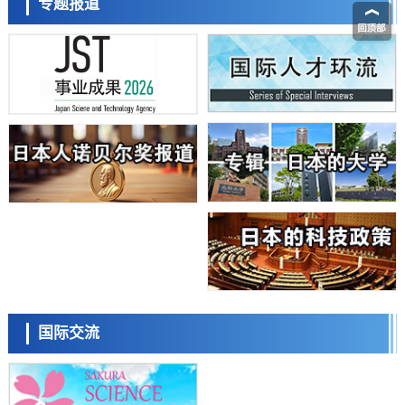
日本学术会议：为保持土壤健康应采取哪些措施？探讨土壤保护与强化
专题报道
日本科学未来馆 科学交
的具体对策
流员
科学研究
大阪大学开发基于水氢键网络的温度预测新方法，AI从分子排列信息中
高精度解读
经济・社会
【AI法上篇】如何对“将人生交给AI”保持危机感——中央大学平野晋教
授专访
科学研究
庆应义塾大学阐明脑内“游击手”小胶质细胞包裹保护受损神经细胞的机
小岩井忠道
泷川 进
戴维
制，有望用于开发阿尔茨海默病等疾病疗法
科学研究
日本东北大学与横滨橡胶全球首次从纳米尺度揭示橡胶—黄铜粘接界面
劣化抑制机制，为提升轮胎安全性与耐久性的材料设计开辟道路
科学研究
近畿大学等发现植物染料“日本茜”的红色成分可抑制老化与炎症，有望
成为新型功能性材料
科学研究
群马大学开发针对难治性癫痫的新型基因疗法，利用超小型GAD67启动
陈小牧
李鸥
安宁
子抑制发作
科学研究
国际交流
九州大学揭示夜间眼压升高机制：两种激素波动叠加所致
科学研究
东京都产技研采用新手法开发出可稳定工作至300℃的介电材料，已验