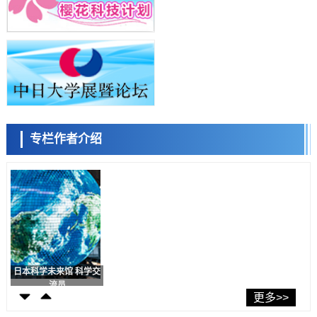
证电容器可在汽车发动机等高温环境下工作
经济・社会
日本生成式AI使用者占比一年内翻倍，但与中美德仍有较大差距
容江
余锦泽
马场錬成
政策
日本修订首都直下型地震紧急对策：目标为死亡人数至少减半，重点强
化火灾防控
科学研究
福井大学发现细胞记忆过往并抑制反应的机制，阐明即便DNA相同反应
迥异之谜
科学研究
专栏作者介绍
神户大学确认口服癌症疫苗B440单药给药的安全性，在转移性尿路上皮
癌患者中开展临床试验
日本科学未来馆 科学交
政策
流员
日本发布《令和8年版科学技术与创新白皮书》，解读第七期基本计划
首年度政策方向
科学研究
东京大学发现可诱导细胞死亡的新型信使物质
科学研究
东京都健康长寿医疗中心跨器官揭示衰老过程中的糖链变化
小岩井忠道
泷川 进
戴维
科学研究
产总研无需石油利用松脂制备石墨前驱体，可作为电池电极材料
更多>>