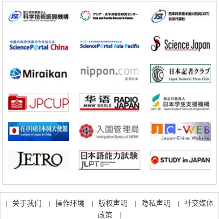
日本科研费增设国际共同研究强化新类别，促进青年研究人员赴海外开
展研究
科学研究
京都大学高效生成光的构成单元“光子”，可应用于量子计算机
科学研究
开发出300亿年仅误差1秒的光晶格钟，构建网络将其打造为下一代社会
基础设施
经济・社会
日本成立“以人为本AI联盟”——力争借助AI拓展社会公众创造力，依托
产学合作推进研发
科学研究
大阪大学开发出膜脂质可视化工具，使脂质探针的高效开发成为可能
科学研究
立教大学在试管内构建长链人工基因组DNA自我复制系统，有望实现携
带大量基因的人工细胞
关于我们
操作环境
版权声明
隐私声明
社交媒体
|
|
|
|
|
政策
|