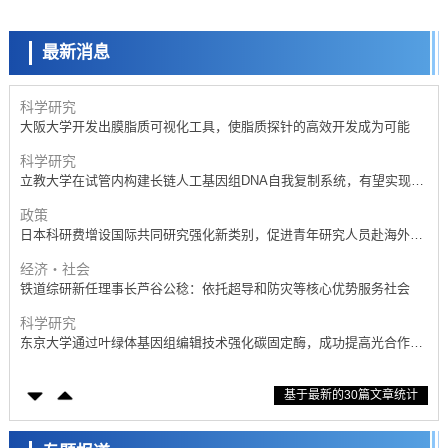
日本成立“以人为本AI联盟”——力争借助AI拓展社会公众创造力，依托
产学合作推进研发
最新消息
科学研究
大阪大学开发出膜脂质可视化工具，使脂质探针的高效开发成为可能
科学研究
立教大学在试管内构建长链人工基因组DNA自我复制系统，有望实现携
带大量基因的人工细胞
政策
日本科研费增设国际共同研究强化新类别，促进青年研究人员赴海外开
展研究
经济・社会
铁道综研新任理事长芦谷公稔：依托超导和防灾等核心优势服务社会
科学研究
东京大学通过叶绿体基因组编辑技术强化碳固定酶，成功提高光合作用
能力与生产力
科学研究
藤田医科大学等成功鉴定出非结核分枝杆菌生存的必需基因，首次揭示
该基因的必要性因菌株而异
经济・社会
基于最新的30篇文章统计
【AI法下篇】如何应对AI的不可控性——中央大学平野晋教授专访
科学研究