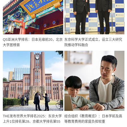
QS亚洲大学排名：日本无缘前20，北京
东京科学大学正式成立，设立三大研究
大学居榜首
院推动学科融合
政策
日本科研费增设国际共同研究强化新类别，促进青年研究人员赴海外开
展研究
科学研究
京都大学高效生成光的构成单元“光子”，可应用于量子计算机
科学研究
THE发布世界大学排名2025：东京大学
经合组织《教育概览》：日本学前及高
开发出300亿年仅误差1秒的光晶格钟，构建网络将其打造为下一代社会
上升1位排名第28、京都大学排名第55
等教育费用的家庭负担较重
基础设施
经济・社会