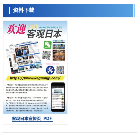
科学研究
东京大学和海上保安厅等发现南海海槽沿线板块边界锁定状态存在区域
资料下载
差异
政策
日本第2次医疗研究开发调整费，根据一线实际情况和需求分配99.3亿
日元
科学研究
千叶大学鉴定出导致难治性疾病“肺高血压症”恶化的蛋白质“MYL9/12”，
会引发血管结构恶化
科学研究
京都大学高效生成光的构成单元“光子”，可应用于量子计算机
科学研究
开发出300亿年仅误差1秒的光晶格钟，构建网络将其打造为下一代社会
基础设施
经济・社会
日本成立“以人为本AI联盟”——力争借助AI拓展社会公众创造力，依托
产学合作推进研发
科学研究
大阪大学开发出膜脂质可视化工具，使脂质探针的高效开发成为可能
科学研究
立教大学在试管内构建长链人工基因组DNA自我复制系统，有望实现携
带大量基因的人工细胞
政策