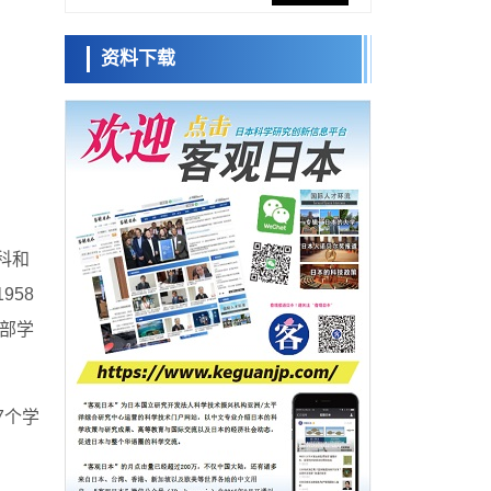
展社会公众创造力，依托产学合作推进研发
科学研究
资料下载
大阪大学开发出膜脂质可视化工具，使脂质
小岩井忠道
泷川 进
戴维
探针的高效开发成为可能
科学研究
立教大学在试管内构建长链人工基因组DNA
自我复制系统，有望实现携带大量基因的人
政策
工细胞
日本科研费增设国际共同研究强化新类别，
促进青年研究人员赴海外开展研究
科学研究
京都大学高效生成光的构成单元“光子”，可应
用于量子计算机
科和
科学研究
958
开发出300亿年仅误差1秒的光晶格钟，构建
网络将其打造为下一代社会基础设施
学部学
经济・社会
日本成立“以人为本AI联盟”——力争借助AI拓
展社会公众创造力，依托产学合作推进研发
科学研究
大阪大学开发出膜脂质可视化工具，使脂质
7个学
探针的高效开发成为可能
科学研究
立教大学在试管内构建长链人工基因组DNA