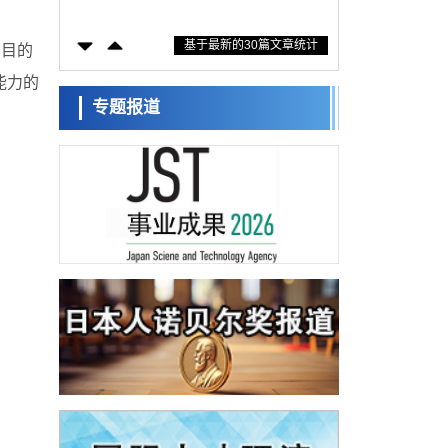
固定酶，成功提高光合作用能力与生产力
科学研究
基于最新的30篇文章统计
藤田医科大学等成功鉴定出非结核分枝杆菌
其目的
生存的必需基因，首次揭示该基因的必要性
经济・社会
能力的
因菌株而异
【AI法下篇】如何应对AI的不可控性——中
专题报道
央大学平野晋教授专访
科学研究
日本学术会议：为保持土壤健康应采取哪些
措施？探讨土壤保护与强化的具体对策
科学研究
大阪大学开发基于水氢键网络的温度预测新
方法，AI从分子排列信息中高精度解读
经济・社会
【AI法上篇】如何对“将人生交给AI”保持危机
感——中央大学平野晋教授专访
科学研究
庆应义塾大学阐明脑内“游击手”小胶质细胞包
裹保护受损神经细胞的机制，有望用于开发
科学研究
阿尔茨海默病等疾病疗法
日本东北大学与横滨橡胶全球首次从纳米尺
度揭示橡胶—黄铜粘接界面劣化抑制机制，
科学研究
为提升轮胎安全性与耐久性的材料设计开辟
道路
近畿大学等发现植物染料“日本茜”的红色成分
可抑制老化与炎症，有望成为新型功能性材