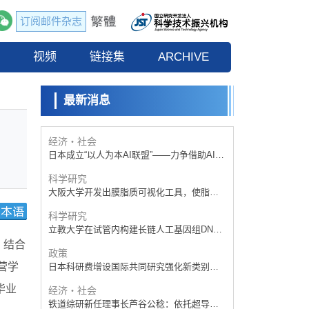
日本科研费增设国际共同研究强化新类别，
促进青年研究人员赴海外开展研究
订阅邮件杂志
科学研究
京都大学高效生成光的构成单元“光子”，可应
流
视频
用于量子计算机
链接集
ARCHIVE
科学研究
开发出300亿年仅误差1秒的光晶格钟，构建
网络将其打造为下一代社会基础设施
最新消息
经济・社会
日本成立“以人为本AI联盟”——力争借助AI拓
展社会公众创造力，依托产学合作推进研发
科学研究
大阪大学开发出膜脂质可视化工具，使脂质
探针的高效开发成为可能
科学研究
立教大学在试管内构建长链人工基因组DNA
自我复制系统，有望实现携带大量基因的人
政策
工细胞
日本科研费增设国际共同研究强化新类别，
促进青年研究人员赴海外开展研究
，结合
经济・社会
营学
铁道综研新任理事长芦谷公稔：依托超导和
防灾等核心优势服务社会
毕业
科学研究
东京大学通过叶绿体基因组编辑技术强化碳