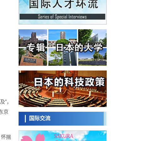
科学研究
料
群马大学开发针对难治性癫痫的新型基因疗
法，利用超小型GAD67启动子抑制发作
科学研究
九州大学揭示夜间眼压升高机制：两种激素
波动叠加所致
科学研究
东京都产技研采用新手法开发出可稳定工作
至300℃的介电材料，已验证电容器可在汽车
经济・社会
发动机等高温环境下工作
日本生成式AI使用者占比一年内翻倍，但与
中美德仍有较大差距
政策
日本修订首都直下型地震紧急对策：目标为
死亡人数至少减半，重点强化火灾防控
科学研究
福井大学发现细胞记忆过往并抑制反应的机
制，阐明即便DNA相同反应迥异之谜
及”，
科学研究
神户大学确认口服癌症疫苗B440单药给药的
东京
安全性，在转移性尿路上皮癌患者中开展临
国际交流
政策
床试验
日本科学未
日本发布《令和8年版科学技术与创新白皮
来馆 科学交
书》，解读第七期基本计划首年度政策方向
，怀揣
科学研究
流员