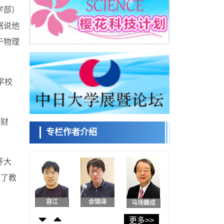
东京大学发现可诱导细胞死亡的新型信使物
学部）
质
科学研究
据说他
东京都健康长寿医疗中心跨器官揭示衰老过
小岩井忠道
泷川 进
戴维
于物理
程中的糖链变化
科学研究
产总研无需石油利用松脂制备石墨前驱体，
可作为电池电极材料
科学研究
学校
东京大学和海上保安厅等发现南海海槽沿线
陈小牧
安宁
李鸥
板块边界锁定状态存在区域差异
政策
日本第2次医疗研究开发调整费，根据一线实
、财
际情况和需求分配99.3亿日元
专栏作者介绍
科学研究
千叶大学鉴定出导致难治性疾病“肺高血压症”
容江
余锦泽
马场錬成
恶化的蛋白质“MYL9/12”，会引发血管结构恶
科学研究
化
开大
京都大学高效生成光的构成单元“光子”，可应
实了教
用于量子计算机
科学研究
开发出300亿年仅误差1秒的光晶格钟，构建
日本科学未
网络将其打造为下一代社会基础设施
来馆 科学交
经济・社会
更多>>
流员
日本成立“以人为本AI联盟”——力争借助AI拓