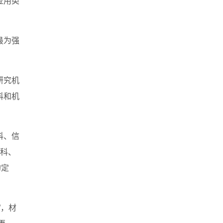
应用类
最为强
研究机
科和机
科、信
科、
的定
”，材