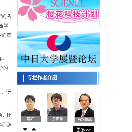
日本第2次医疗研究开发调整费，根据一线实
际情况和需求分配99.3亿日元
科学研究
”的名
千叶大学鉴定出导致难治性疾病“肺高血压症”
小岩井忠道
泷川 进
戴维
恶化的蛋白质“MYL9/12”，会引发血管结构恶
奋学
科学研究
化
中的章
京都大学高效生成光的构成单元“光子”，可应
用于量子计算机
科学研究
用数理模型诠释慢性荨麻疹的发病机理，借
陈小牧
安宁
李鸥
助数学的力量实现个体化最佳治疗
年。
科学研究
【JST事业成果】发现室温下工作的交替磁体
统的
专栏作者介绍
科学研究
夜景也能清晰呈现在纸上——日本“铁路摄影
容江
余锦泽
马场錬成
迷”教授研发新技术
）、研
科学研究
【JST事业成果】开发低成本与低功耗的新型
AI处理器
政策
动，比
日本科研费增设国际共同研究强化新类别，
日本科学未
促进青年研究人员赴海外开展研究
来馆 科学交
事而辞
经济・社会
更多>>
流员
铁道综研新任理事长芦谷公稔：依托超导和