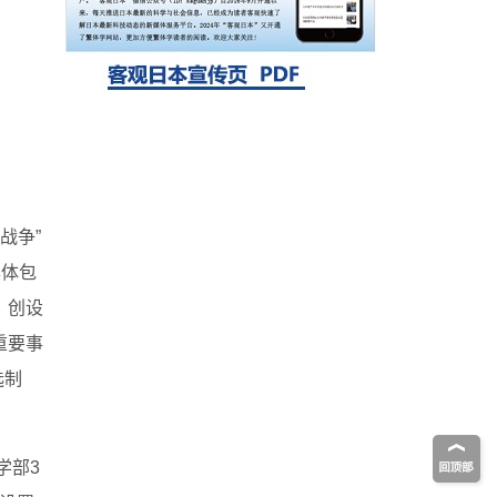
生存的必需基因，首次揭示该基因的必要性
因菌株而异
战争”
具体包
）创设
重要事
选制
学部3