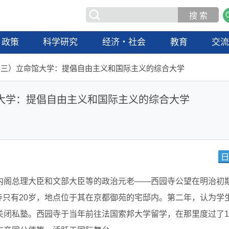
政策
科学研究
经济・社会
教育
交
十三）立命馆大学：提倡自由主义和国际主义的综合大学
大学：提倡自由主义和国际主义的综合大学
内阁总理大臣和文部大臣等的政治元老——西园寺公望在明治初
园寺只有20岁，地点位于其在京都御苑的宅邸内。第二年，认为学
关闭私塾。西园寺于当年前往法国索邦大学留学，在那里度过了1