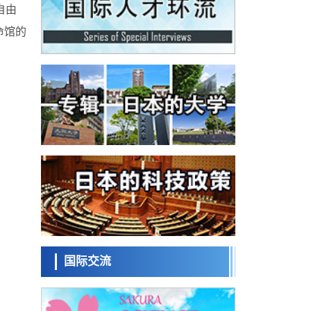
政策
自由
日本修订首都直下型地震紧急对策：目标为
命馆的
死亡人数至少减半，重点强化火灾防控
科学研究
福井大学发现细胞记忆过往并抑制反应的机
制，阐明即便DNA相同反应迥异之谜
科学研究
神户大学确认口服癌症疫苗B440单药给药的
安全性，在转移性尿路上皮癌患者中开展临
政策
床试验
日本发布《令和8年版科学技术与创新白皮
书》，解读第七期基本计划首年度政策方向
科学研究
东京大学发现可诱导细胞死亡的新型信使物
质
科学研究
东京都健康长寿医疗中心跨器官揭示衰老过
程中的糖链变化
科学研究
产总研无需石油利用松脂制备石墨前驱体，
可作为电池电极材料
国际交流
科学研究
日本科学未
东京大学和海上保安厅等发现南海海槽沿线
来馆 科学交
板块边界锁定状态存在区域差异
政策
流员