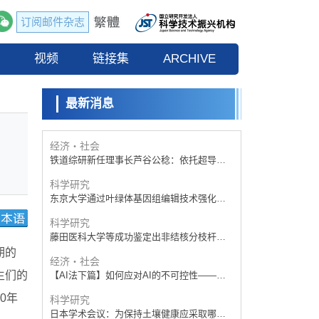
【AI法下篇】如何应对AI的不可控性——中
央大学平野晋教授专访
订阅邮件杂志
科学研究
【JST事业成果】开发低成本与低功耗的新型
流
视频
AI处理器
链接集
ARCHIVE
政策
日本科研费增设国际共同研究强化新类别，
促进青年研究人员赴海外开展研究
最新消息
经济・社会
铁道综研新任理事长芦谷公稔：依托超导和
防灾等核心优势服务社会
科学研究
东京大学通过叶绿体基因组编辑技术强化碳
固定酶，成功提高光合作用能力与生产力
科学研究
藤田医科大学等成功鉴定出非结核分枝杆菌
生存的必需基因，首次揭示该基因的必要性
经济・社会
因菌株而异
【AI法下篇】如何应对AI的不可控性——中
央大学平野晋教授专访
期的
科学研究
生们的
日本学术会议：为保持土壤健康应采取哪些
措施？探讨土壤保护与强化的具体对策
0年
科学研究
大阪大学开发基于水氢键网络的温度预测新