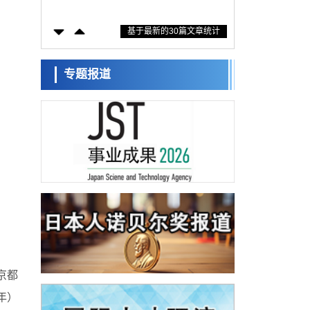
方法，AI从分子排列信息中高精度解读
经济・社会
基于最新的30篇文章统计
【AI法上篇】如何对“将人生交给AI”保持危机
感——中央大学平野晋教授专访
科学研究
庆应义塾大学阐明脑内“游击手”小胶质细胞包
专题报道
裹保护受损神经细胞的机制，有望用于开发
科学研究
阿尔茨海默病等疾病疗法
日本东北大学与横滨橡胶全球首次从纳米尺
度揭示橡胶—黄铜粘接界面劣化抑制机制，
科学研究
为提升轮胎安全性与耐久性的材料设计开辟
道路
近畿大学等发现植物染料“日本茜”的红色成分
可抑制老化与炎症，有望成为新型功能性材
科学研究
料
群马大学开发针对难治性癫痫的新型基因疗
法，利用超小型GAD67启动子抑制发作
科学研究
九州大学揭示夜间眼压升高机制：两种激素
波动叠加所致
科学研究
东京都产技研采用新手法开发出可稳定工作
至300℃的介电材料，已验证电容器可在汽车
京都
经济・社会
发动机等高温环境下工作
日本生成式AI使用者占比一年内翻倍，但与
年）
中美德仍有较大差距