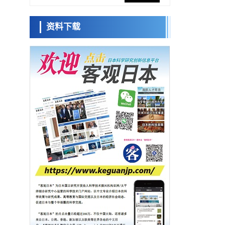
防灾等核心优势服务社会
科学研究
资料下载
东京大学通过叶绿体基因组编辑技术强化碳
小岩井忠道
泷川 进
戴维
固定酶，成功提高光合作用能力与生产力
科学研究
藤田医科大学等成功鉴定出非结核分枝杆菌
生存的必需基因，首次揭示该基因的必要性
经济・社会
因菌株而异
【AI法下篇】如何应对AI的不可控性——中
央大学平野晋教授专访
科学研究
【JST事业成果】开发低成本与低功耗的新型
AI处理器
政策
日本科研费增设国际共同研究强化新类别，
促进青年研究人员赴海外开展研究
经济・社会
铁道综研新任理事长芦谷公稔：依托超导和
防灾等核心优势服务社会
科学研究
东京大学通过叶绿体基因组编辑技术强化碳
固定酶，成功提高光合作用能力与生产力
科学研究
藤田医科大学等成功鉴定出非结核分枝杆菌