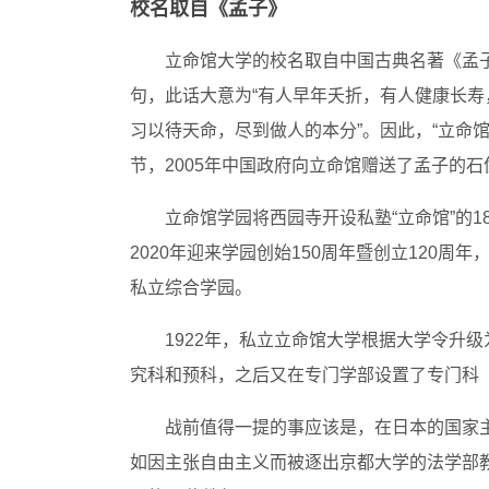
校名取自《孟子》
立命馆大学的校名取自中国古典名著《孟子
句，此话大意为“有人早年夭折，有人健康长
习以待天命，尽到做人的本分”。因此，“立命
节，2005年中国政府向立命馆赠送了孟子的
立命馆学园将西园寺开设私塾“立命馆”的1
2020年迎来学园创始150周年暨创立120
私立综合学园。
1922年，私立立命馆大学根据大学令升
究科和预科，之后又在专门学部设置了专门科
战前值得一提的事应该是，在日本的国家
如因主张自由主义而被逐出京都大学的法学部