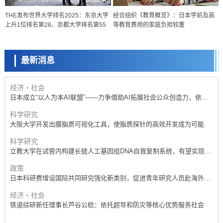
科学研究
THE发布世界大学排名2025：东京大学
经合组织《教育概览》：日本学前及高
京都大学高效生成光的构成单元“光子”，可应用于量子计算机
上升1位排名第28、京都大学排名第55
等教育费用的家庭负担较重
科学研究
开发出300亿年仅误差1秒的光晶格钟，构建网络将其打造为下一代社会
基础设施
最新消息
经济・社会
日本成立“以人为本AI联盟”——力争借助AI拓展社会公众创造力，依托
产学合作推进研发
科学研究
大阪大学开发出膜脂质可视化工具，使脂质探针的高效开发成为可能
科学研究
立教大学在试管内构建长链人工基因组DNA自我复制系统，有望实现携
带大量基因的人工细胞
政策
日本科研费增设国际共同研究强化新类别，促进青年研究人员赴海外开
展研究
经济・社会
铁道综研新任理事长芦谷公稔：依托超导和防灾等核心优势服务社会
科学研究
东京大学通过叶绿体基因组编辑技术强化碳固定酶，成功提高光合作用
能力与生产力
科学研究