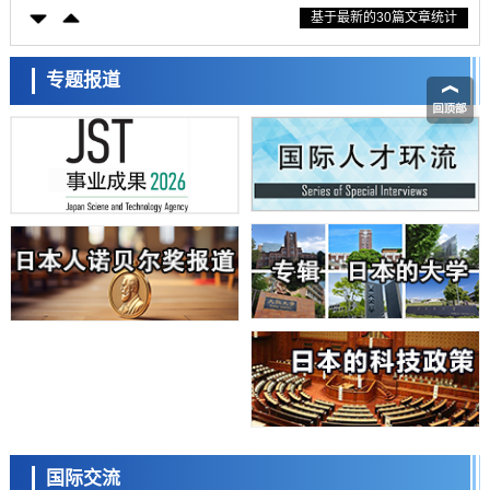
基于最新的30篇文章统计
藤田医科大学等成功鉴定出非结核分枝杆菌生存的必需基因，首次揭示
该基因的必要性因菌株而异
经济・社会
【AI法下篇】如何应对AI的不可控性——中央大学平野晋教授专访
专题报道
科学研究
日本学术会议：为保持土壤健康应采取哪些措施？探讨土壤保护与强化
的具体对策
科学研究
大阪大学开发基于水氢键网络的温度预测新方法，AI从分子排列信息中
高精度解读
经济・社会
【AI法上篇】如何对“将人生交给AI”保持危机感——中央大学平野晋教
日本科学未来馆 科学交
授专访
流员
科学研究
庆应义塾大学阐明脑内“游击手”小胶质细胞包裹保护受损神经细胞的机
制，有望用于开发阿尔茨海默病等疾病疗法
科学研究
日本东北大学与横滨橡胶全球首次从纳米尺度揭示橡胶—黄铜粘接界面
劣化抑制机制，为提升轮胎安全性与耐久性的材料设计开辟道路
科学研究
近畿大学等发现植物染料“日本茜”的红色成分可抑制老化与炎症，有望
小岩井忠道
泷川 进
戴维
成为新型功能性材料
科学研究
国际交流