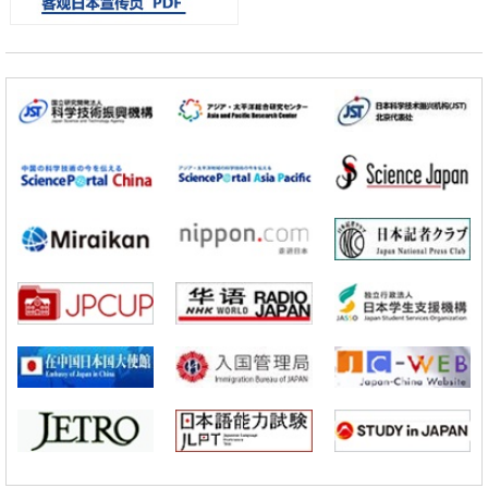
科学研究
大阪大学开发出膜脂质可视化工具，使脂质探针的高效开发成为可能
科学研究
立教大学在试管内构建长链人工基因组DNA自我复制系统，有望实现携
带大量基因的人工细胞
政策
日本科研费增设国际共同研究强化新类别，促进青年研究人员赴海外开
展研究
科学研究
京都大学高效生成光的构成单元“光子”，可应用于量子计算机
科学研究
开发出300亿年仅误差1秒的光晶格钟，构建网络将其打造为下一代社会
基础设施
经济・社会
日本成立“以人为本AI联盟”——力争借助AI拓展社会公众创造力，依托
产学合作推进研发
科学研究
大阪大学开发出膜脂质可视化工具，使脂质探针的高效开发成为可能
科学研究
立教大学在试管内构建长链人工基因组DNA自我复制系统，有望实现携
带大量基因的人工细胞