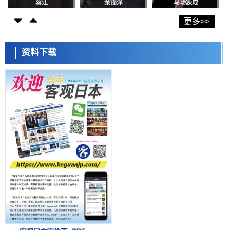
日本科学未来馆 科学交
科学研究
流员
东京都健康长寿医疗中心跨器官揭示衰老过程中的糖链变化
更多>>
科学研究
产总研无需石油利用松脂制备石墨前驱体，可作为电池电极材料
资料下载
科学研究
东京大学和海上保安厅等发现南海海槽沿线板块边界锁定状态存在区域
差异
小岩井忠道
泷川 进
戴维
政策
日本第2次医疗研究开发调整费，根据一线实际情况和需求分配99.3亿
日元
科学研究
千叶大学鉴定出导致难治性疾病“肺高血压症”恶化的蛋白质“MYL9/12”，
会引发血管结构恶化
科学研究
京都大学高效生成光的构成单元“光子”，可应用于量子计算机
科学研究
开发出300亿年仅误差1秒的光晶格钟，构建网络将其打造为下一代社会
基础设施
经济・社会
日本成立“以人为本AI联盟”——力争借助AI拓展社会公众创造力，依托
产学合作推进研发