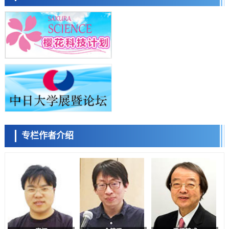
群马大学开发针对难治性癫痫的新型基因疗法，利用超小型GAD67启动
子抑制发作
科学研究
九州大学揭示夜间眼压升高机制：两种激素波动叠加所致
科学研究
东京都产技研采用新手法开发出可稳定工作至300℃的介电材料，已验
陈小牧
李鸥
安宁
证电容器可在汽车发动机等高温环境下工作
经济・社会
日本生成式AI使用者占比一年内翻倍，但与中美德仍有较大差距
政策
日本修订首都直下型地震紧急对策：目标为死亡人数至少减半，重点强
化火灾防控
科学研究
专栏作者介绍
福井大学发现细胞记忆过往并抑制反应的机制，阐明即便DNA相同反应
容江
余锦泽
马场錬成
迥异之谜
科学研究
神户大学确认口服癌症疫苗B440单药给药的安全性，在转移性尿路上皮
癌患者中开展临床试验
政策
日本发布《令和8年版科学技术与创新白皮书》，解读第七期基本计划
首年度政策方向
科学研究
东京大学发现可诱导细胞死亡的新型信使物质