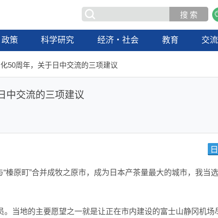
政策
科学研究
经济・社会
教育
交
化50周年，关于日中交流的三项建议
日中交流的三项建议
町”与“榛原町”合并成牧之原市，成为日本产茶量最大的城市，我当
议员。当地的主要愿望之一就是让正在市内建设的富士山静冈机场