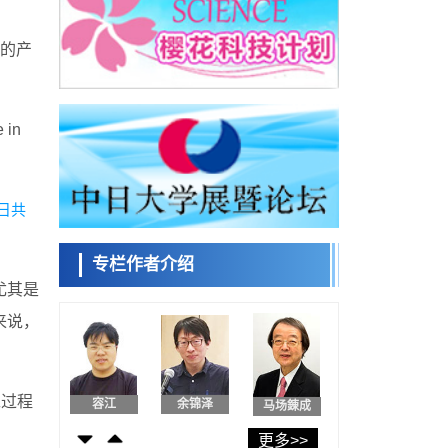
东京大学发现可诱导细胞死亡的新型信使物
来馆 科学交
质
流员
n的产
科学研究
东京都健康长寿医疗中心跨器官揭示衰老过
程中的糖链变化
科学研究
小岩井忠道
泷川 进
戴维
产总研无需石油利用松脂制备石墨前驱体，
in
可作为电池电极材料
科学研究
东京大学和海上保安厅等发现南海海槽沿线
板块边界锁定状态存在区域差异
日共
政策
陈小牧
安宁
李鸥
日本第2次医疗研究开发调整费，根据一线实
际情况和需求分配99.3亿日元
专栏作者介绍
科学研究
千叶大学鉴定出导致难治性疾病“肺高血压症”
尤其是
恶化的蛋白质“MYL9/12”，会引发血管结构恶
科学研究
来说，
化
容江
余锦泽
马场錬成
京都大学高效生成光的构成单元“光子”，可应
用于量子计算机
科学研究
开发出300亿年仅误差1秒的光晶格钟，构建
工过程
网络将其打造为下一代社会基础设施
经济・社会
更多>>
日本科学未
日本成立“以人为本AI联盟”——力争借助AI拓