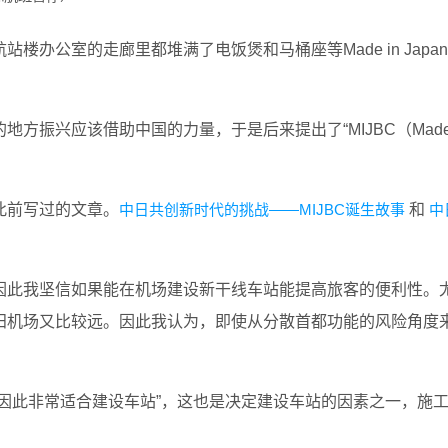
办公室的走廊里都堆满了电饭煲和马桶座等Made in Japa
方振兴应该借助中国的力量，于是后来提出了“MIJBC（Made 
此前写过的文章。
中日共创新时代的挑战——MIJBC诞生故事
和
中
因此我坚信如果能在机场建设新干线车站能提高旅客的便利性。
田机场又比较远。因此我认为，即使从分散首都功能的风险角度
因此非常适合建设车站”，这也是决定建设车站的因素之一，施