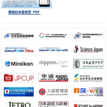
【AI法下篇】如何应对AI的不可控性——中央大学平野晋教授专访
科学研究
日本学术会议：为保持土壤健康应采取哪些措施？探讨土壤保护与强化的
具体对策
科学研究
大阪大学开发基于水氢键网络的温度预测新方法，AI从分子排列信息中高
精度解读
经济・社会
【AI法上篇】如何对“将人生交给AI”保持危机感——中央大学平野晋教授
专访
科学研究
庆应义塾大学阐明脑内“游击手”小胶质细胞包裹保护受损神经细胞的机
制，有望用于开发阿尔茨海默病等疾病疗法
科学研究
【JST事业成果】开发将激光加工速度提高100万倍的新技术
经济・社会
【AI法下篇】如何应对AI的不可控性——中央大学平野晋教授专访
科学研究
日本学术会议：为保持土壤健康应采取哪些措施？探讨土壤保护与强化的
具体对策
科学研究
大阪大学开发基于水氢键网络的温度预测新方法，AI从分子排列信息中高