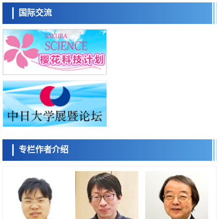
日本科学未来馆 科学交
政策
流员
国际交流
日本发布《令和8年版科学技术与创新白皮书》，解读第七期基本计划首
年度政策方向
科学研究
东京大学发现可诱导细胞死亡的新型信使物质
科学研究
东京都健康长寿医疗中心跨器官揭示衰老过程中的糖链变化
小岩井忠道
泷川 进
戴维
科学研究
产总研无需石油利用松脂制备石墨前驱体，可作为电池电极材料
科学研究
东京大学和海上保安厅等发现南海海槽沿线板块边界锁定状态存在区域差
异
政策
日本第2次医疗研究开发调整费，根据一线实际情况和需求分配99.3亿日
专栏作者介绍
元
陈小牧
李鸥
安宁
科学研究
千叶大学鉴定出导致难治性疾病“肺高血压症”恶化的蛋白质“MYL9/12”，
会引发血管结构恶化
科学研究
京都大学高效生成光的构成单元“光子”，可应用于量子计算机
科学研究