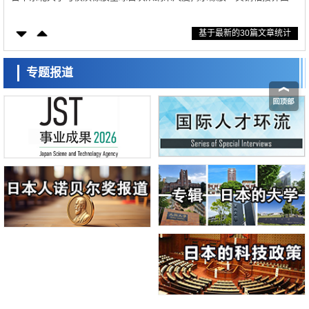
化抑制机制，为提升轮胎安全性与耐久性的材料设计开辟道路
科学研究
基于最新的30篇文章统计
近畿大学等发现植物染料“日本茜”的红色成分可抑制老化与炎症，有望成
为新型功能性材料
科学研究
群马大学开发针对难治性癫痫的新型基因疗法，利用超小型GAD67启动
专题报道
子抑制发作
科学研究
九州大学揭示夜间眼压升高机制：两种激素波动叠加所致
科学研究
东京都产技研采用新手法开发出可稳定工作至300℃的介电材料，已验证
电容器可在汽车发动机等高温环境下工作
经济・社会
日本生成式AI使用者占比一年内翻倍，但与中美德仍有较大差距
政策
日本修订首都直下型地震紧急对策：目标为死亡人数至少减半，重点强化
火灾防控
科学研究
福井大学发现细胞记忆过往并抑制反应的机制，阐明即便DNA相同反应
迥异之谜
科学研究
神户大学确认口服癌症疫苗B440单药给药的安全性，在转移性尿路上皮
癌患者中开展临床试验