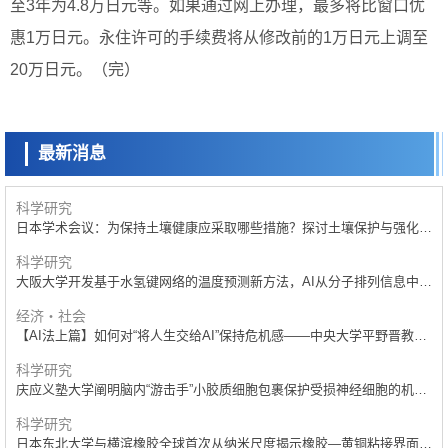
至3年为4.8万日元等。如果通过网上办理，最多将比窗口优
惠1万日元。永住许可的手续费将从修改前的1万日元上调至
科学研究
庆应义塾大学阐明脑内“游击手”小胶质细胞包裹保护受损神经细胞的机
20万日元。（完）
制，有望用于开发阿尔茨海默病等疾病疗法
科学研究
【JST事业成果】开发将激光加工速度提高100万倍的新技术
最新消息
经济・社会
【AI法下篇】如何应对AI的不可控性——中央大学平野晋教授专访
科学研究
日本学术会议：为保持土壤健康应采取哪些措施？探讨土壤保护与强化的
具体对策
科学研究
大阪大学开发基于水氢键网络的温度预测新方法，AI从分子排列信息中高
精度解读
经济・社会
【AI法上篇】如何对“将人生交给AI”保持危机感——中央大学平野晋教授
专访
科学研究
庆应义塾大学阐明脑内“游击手”小胶质细胞包裹保护受损神经细胞的机
制，有望用于开发阿尔茨海默病等疾病疗法
科学研究
日本东北大学与横滨橡胶全球首次从纳米尺度揭示橡胶—黄铜粘接界面劣