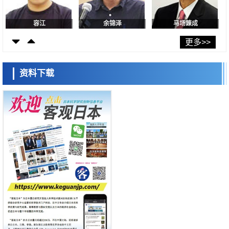
用数理模型诠释慢性荨麻疹的发病机理，借助数学的力量实现个体化最佳
治疗
容江
余锦泽
马场錬成
科学研究
【JST事业成果】发现室温下工作的交替磁体
更多>>
科学研究
夜景也能清晰呈现在纸上——日本“铁路摄影迷”教授研发新技术
资料下载
科学研究
【JST事业成果】开发低成本与低功耗的新型AI处理器
日本科学未来馆 科学交
科学研究
流员
东海大与东北大阐明炎症迁延的生理机制， PAI-1抑制有望应用于炎症性
疾病及组织再生治疗
科学研究
理研发现产生调节性T细胞的细胞操作方法，或可抑制对外来抗原的过度
免疫应答
政策
日本企业的研发投资应转向新技术领域——大和综研呼吁摆脱“中等技术
国家陷阱”
小岩井忠道
泷川 进
戴维
科学研究
【JST事业成果】开发将激光加工速度提高100万倍的新技术
经济・社会