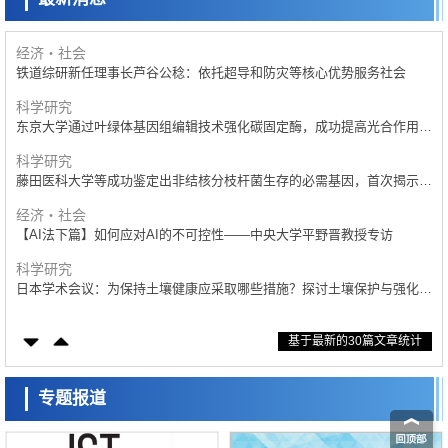
日本科研费增设国际共同研究强化新类别，促进青年研究人员赴海外开展
研究
经济・社会
铁道综研新任理事长芦谷公稔：依托超导和防灾等核心优势服务社会
科学研究
东京大学通过叶绿体基因组编辑技术强化碳固定酶，成功提高光合作用能
力与生产力
科学研究
藤田医科大学等成功鉴定出非结核分枝杆菌生存的必需基因，首次揭示该
基因的必要性因菌株而异
经济・社会
【AI法下篇】如何应对AI的不可控性——中央大学平野晋教授专访
科学研究
日本学术会议：为保持土壤健康应采取哪些措施？探讨土壤保护与强化的
具体对策
科学研究
基于最新的30篇文章统计
大阪大学开发基于水氢键网络的温度预测新方法，AI从分子排列信息中高
精度解读
经济・社会
【AI法上篇】如何对“将人生交给AI”保持危机感——中央大学平野晋教授
专题报道
专访
科学研究