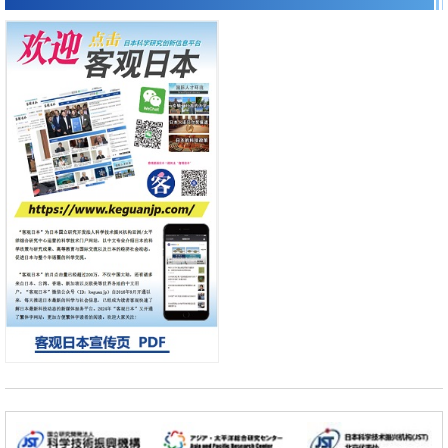
科学研究
京都大学高效生成光的构成单元“光子”，可应用于量子计算机
日本科学未来馆 科学交
科学研究
流员
用数理模型诠释慢性荨麻疹的发病机理，借助数学的力量实现个体化最佳
治疗
科学研究
【JST事业成果】发现室温下工作的交替磁体
科学研究
夜景也能清晰呈现在纸上——日本“铁路摄影迷”教授研发新技术
小岩井忠道
泷川 进
戴维
科学研究
【JST事业成果】开发低成本与低功耗的新型AI处理器
政策
日本科研费增设国际共同研究强化新类别，促进青年研究人员赴海外开展
研究
经济・社会
铁道综研新任理事长芦谷公稔：依托超导和防灾等核心优势服务社会
科学研究
东京大学通过叶绿体基因组编辑技术强化碳固定酶，成功提高光合作用能
力与生产力
科学研究