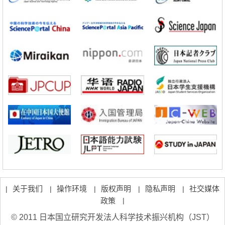
藤田医科大学等成功鉴定出非结核分枝杆菌生存的必需基因，首次揭示该
基因的必要性因菌株而异
经济・社会
【AI法下篇】如何应对AI的不可控性——中央大学平野晋教授专访
科学研究
【JST事业成果】开发低成本与低功耗的新型AI处理器
政策
日本科研费增设国际共同研究强化新类别，促进青年研究人员赴海外开展
研究
经济・社会
铁道综研新任理事长芦谷公稔：依托超导和防灾等核心优势服务社会
科学研究
东京大学通过叶绿体基因组编辑技术强化碳固定酶，成功提高光合作用能
力与生产力
科学研究
藤田医科大学等成功鉴定出非结核分枝杆菌生存的必需基因，首次揭示该
基因的必要性因菌株而异
关于我们
操作环境
版权声明
隐私声明
社交媒体
|
|
|
|
|
政策
|
© 2011 日本国立研究开发法人科学技术振兴机构（JST）