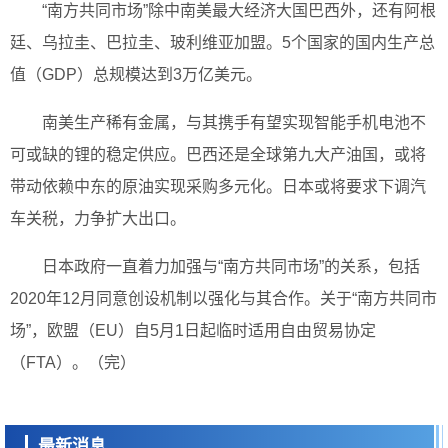
“南方共同市场”除中南美最大经济大国巴西外，还有阿根
廷、乌拉圭、巴拉圭、玻利维亚加盟。5个国家的国内生产总
值（GDP）总规模达到3万亿美元。
南美生产稀有金属，与其携手有望实现智能手机电池不
可或缺的锂的稳定供应。巴西还是全球第九大产油国，或将
带动依赖中东的原油实现采购多元化。日本或将要求下调汽
车关税，力争扩大出口。
日本政府一直着力加强与“南方共同市场”的关系，包括
2020年12月同意创设机制以强化与其合作。关于“南方共同市
场”，欧盟（EU）自5月1日起临时适用自由贸易协定
经济・社会
【AI法下篇】如何应对AI的不可控性——中央大学平野晋教授专访
（FTA）。（完）
科学研究
【JST事业成果】开发低成本与低功耗的新型AI处理器
最新消息
政策