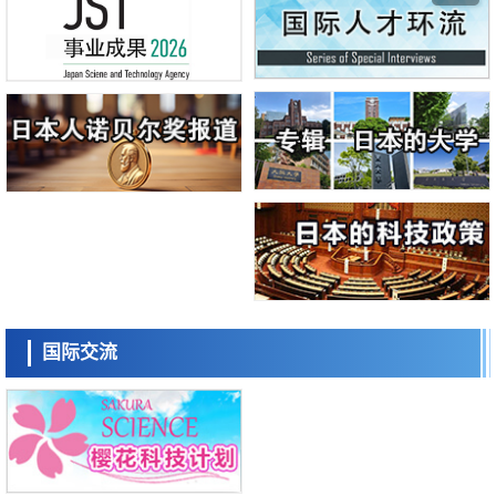
庆应义塾大学阐明脑内“游击手”小胶质细胞包裹保护受损神经细胞的机
制，有望用于开发阿尔茨海默病等疾病疗法
科学研究
日本东北大学与横滨橡胶全球首次从纳米尺度揭示橡胶—黄铜粘接界面劣
化抑制机制，为提升轮胎安全性与耐久性的材料设计开辟道路
科学研究
近畿大学等发现植物染料“日本茜”的红色成分可抑制老化与炎症，有望成
为新型功能性材料
科学研究
群马大学开发针对难治性癫痫的新型基因疗法，利用超小型GAD67启动
子抑制发作
科学研究
九州大学揭示夜间眼压升高机制：两种激素波动叠加所致
科学研究
东京都产技研采用新手法开发出可稳定工作至300℃的介电材料，已验证
电容器可在汽车发动机等高温环境下工作
日本科学未来馆 科学交
经济・社会
流员
国际交流
日本生成式AI使用者占比一年内翻倍，但与中美德仍有较大差距
政策
日本修订首都直下型地震紧急对策：目标为死亡人数至少减半，重点强化
火灾防控
科学研究
福井大学发现细胞记忆过往并抑制反应的机制，阐明即便DNA相同反应