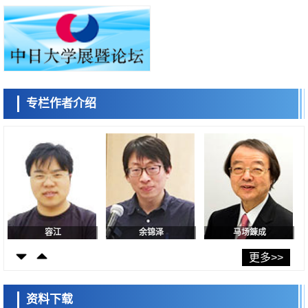
迥异之谜
小岩井忠道
泷川 进
戴维
科学研究
神户大学确认口服癌症疫苗B440单药给药的安全性，在转移性尿路上皮
癌患者中开展临床试验
政策
日本发布《令和8年版科学技术与创新白皮书》，解读第七期基本计划首
年度政策方向
科学研究
东京大学发现可诱导细胞死亡的新型信使物质
专栏作者介绍
陈小牧
李鸥
安宁
科学研究
东京都健康长寿医疗中心跨器官揭示衰老过程中的糖链变化
科学研究
产总研无需石油利用松脂制备石墨前驱体，可作为电池电极材料
科学研究
东京大学和海上保安厅等发现南海海槽沿线板块边界锁定状态存在区域差
异
容江
余锦泽
马场錬成
政策
日本第2次医疗研究开发调整费，根据一线实际情况和需求分配99.3亿日
更多>>
元
科学研究
千叶大学鉴定出导致难治性疾病“肺高血压症”恶化的蛋白质“MYL9/12”，
资料下载
会引发血管结构恶化