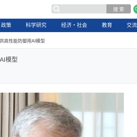
政策
科学研究
经济・社会
教育
交
提供高性能防御用AI模型
AI模型