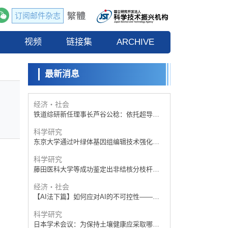
订阅邮件杂志
经济・社会
【AI法下篇】如何应对AI的不可控性——中
流
视频
央大学平野晋教授专访
链接集
ARCHIVE
科学研究
【JST事业成果】开发低成本与低功耗的新型
AI处理器
最新消息
政策
日本科研费增设国际共同研究强化新类别，
促进青年研究人员赴海外开展研究
经济・社会
铁道综研新任理事长芦谷公稔：依托超导和
防灾等核心优势服务社会
科学研究
东京大学通过叶绿体基因组编辑技术强化碳
固定酶，成功提高光合作用能力与生产力
科学研究
藤田医科大学等成功鉴定出非结核分枝杆菌
生存的必需基因，首次揭示该基因的必要性
经济・社会
因菌株而异
【AI法下篇】如何应对AI的不可控性——中
央大学平野晋教授专访
科学研究
日本学术会议：为保持土壤健康应采取哪些