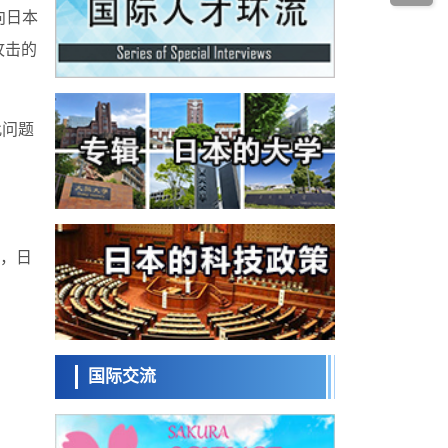
经济・社会
发动机等高温环境下工作
向日本
日本生成式AI使用者占比一年内翻倍，但与
攻击的
中美德仍有较大差距
政策
日本修订首都直下型地震紧急对策：目标为
死亡人数至少减半，重点强化火灾防控
科学研究
此问题
福井大学发现细胞记忆过往并抑制反应的机
制，阐明即便DNA相同反应迥异之谜
科学研究
神户大学确认口服癌症疫苗B440单药给药的
安全性，在转移性尿路上皮癌患者中开展临
政策
床试验
日本发布《令和8年版科学技术与创新白皮
高，日
书》，解读第七期基本计划首年度政策方向
科学研究
东京大学发现可诱导细胞死亡的新型信使物
质
科学研究
东京都健康长寿医疗中心跨器官揭示衰老过
程中的糖链变化
国际交流
科学研究
产总研无需石油利用松脂制备石墨前驱体，
可作为电池电极材料
科学研究