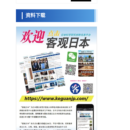
促进青年研究人员赴海外开展研究
经济・社会
资料下载
铁道综研新任理事长芦谷公稔：依托超导和
日本科学未
防灾等核心优势服务社会
来馆 科学交
科学研究
流员
东京大学通过叶绿体基因组编辑技术强化碳
固定酶，成功提高光合作用能力与生产力
科学研究
藤田医科大学等成功鉴定出非结核分枝杆菌
小岩井忠道
泷川 进
戴维
生存的必需基因，首次揭示该基因的必要性
经济・社会
因菌株而异
【AI法下篇】如何应对AI的不可控性——中
央大学平野晋教授专访
科学研究
【JST事业成果】开发低成本与低功耗的新型
AI处理器
政策
日本科研费增设国际共同研究强化新类别，
促进青年研究人员赴海外开展研究
经济・社会
铁道综研新任理事长芦谷公稔：依托超导和
防灾等核心优势服务社会
科学研究
东京大学通过叶绿体基因组编辑技术强化碳