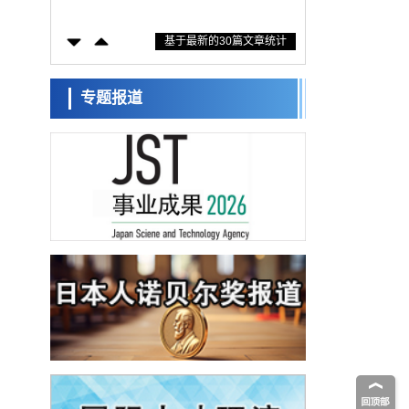
措施？探讨土壤保护与强化的具体对策
科学研究
基于最新的30篇文章统计
大阪大学开发基于水氢键网络的温度预测新
方法，AI从分子排列信息中高精度解读
经济・社会
【AI法上篇】如何对“将人生交给AI”保持危机
专题报道
感——中央大学平野晋教授专访
科学研究
庆应义塾大学阐明脑内“游击手”小胶质细胞包
裹保护受损神经细胞的机制，有望用于开发
科学研究
阿尔茨海默病等疾病疗法
日本东北大学与横滨橡胶全球首次从纳米尺
度揭示橡胶—黄铜粘接界面劣化抑制机制，
科学研究
为提升轮胎安全性与耐久性的材料设计开辟
道路
近畿大学等发现植物染料“日本茜”的红色成分
可抑制老化与炎症，有望成为新型功能性材
科学研究
料
群马大学开发针对难治性癫痫的新型基因疗
法，利用超小型GAD67启动子抑制发作
科学研究
九州大学揭示夜间眼压升高机制：两种激素
波动叠加所致
科学研究
东京都产技研采用新手法开发出可稳定工作
至300℃的介电材料，已验证电容器可在汽车