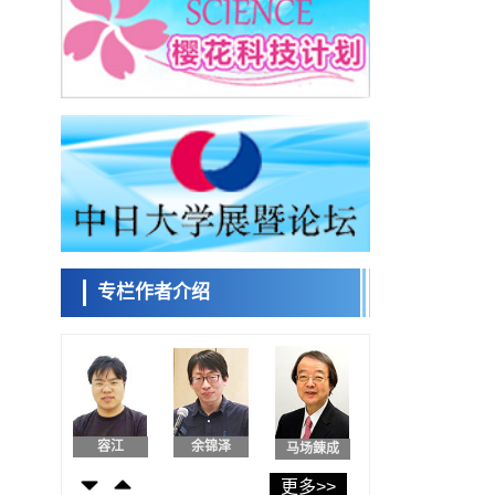
东京大学和海上保安厅等发现南海海槽沿线
板块边界锁定状态存在区域差异
政策
日本第2次医疗研究开发调整费，根据一线实
日本科学未
际情况和需求分配99.3亿日元
来馆 科学交
科学研究
流员
千叶大学鉴定出导致难治性疾病“肺高血压症”
恶化的蛋白质“MYL9/12”，会引发血管结构恶
科学研究
化
京都大学高效生成光的构成单元“光子”，可应
小岩井忠道
泷川 进
戴维
用于量子计算机
科学研究
用数理模型诠释慢性荨麻疹的发病机理，借
助数学的力量实现个体化最佳治疗
专栏作者介绍
科学研究
【JST事业成果】发现室温下工作的交替磁体
陈小牧
安宁
李鸥
科学研究
夜景也能清晰呈现在纸上——日本“铁路摄影
迷”教授研发新技术
科学研究
【JST事业成果】开发低成本与低功耗的新型
容江
余锦泽
马场錬成
AI处理器
政策
更多>>
日本科研费增设国际共同研究强化新类别，